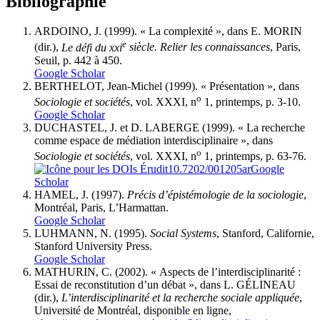
Bibliographie
ARDOINO, J. (1999). « La complexité », dans E. MORIN
e
(dir.),
Le défi du xxi
siècle. Relier les connaissances
, Paris,
Seuil, p. 442 à 450.
Google Scholar
BERTHELOT, Jean-Michel (1999). « Présentation », dans
o
Sociologie et sociétés
, vol. XXXI, n
1, printemps, p. 3-10.
Google Scholar
DUCHASTEL, J. et D. LABERGE (1999). « La recherche
comme espace de médiation interdisciplinaire », dans
o
Sociologie et sociétés
, vol. XXXI, n
1, printemps, p. 63-76.
10.7202/001205ar
Google
Scholar
HAMEL, J. (1997).
Précis d’épistémologie de la sociologie
,
Montréal, Paris, L’Harmattan.
Google Scholar
LUHMANN, N. (1995).
Social Systems
, Stanford, Californie,
Stanford University Press.
Google Scholar
MATHURIN, C. (2002). « Aspects de l’interdisciplinarité :
Essai de reconstitution d’un débat », dans L. GÉLINEAU
(dir.),
L’interdisciplinarité et la recherche sociale appliquée
,
Université de Montréal, disponible en ligne,