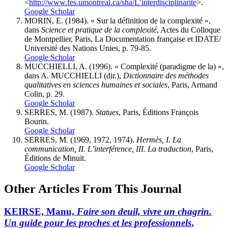
<
http://www.fes.umontreal.ca/sha/L’interdisciplinarite
>.
Google Scholar
MORIN, E. (1984). « Sur la définition de la complexité »,
dans
Science et pratique de la complexité
, Actes du Colloque
de Montpellier, Paris, La Documentation française et IDATE/
Université des Nations Unies, p. 79-85.
Google Scholar
MUCCHIELLI, A. (1996). « Complexité (paradigme de la) »,
dans A. MUCCHIELLI (dir.),
Dictionnaire des méthodes
qualitatives en sciences humaines et sociales
, Paris, Armand
Colin, p. 29.
Google Scholar
SERRES, M. (1987).
Statues
, Paris, Éditions François
Bourin.
Google Scholar
SERRES, M. (1969, 1972, 1974).
Hermès, I. La
communication, II. L’interférence, III. La traduction
, Paris,
Éditions de Minuit.
Google Scholar
Other Articles From This Journal
KEIRSE, Manu,
Faire son deuil, vivre un chagrin.
Un guide pour les proches et les professionnels
,