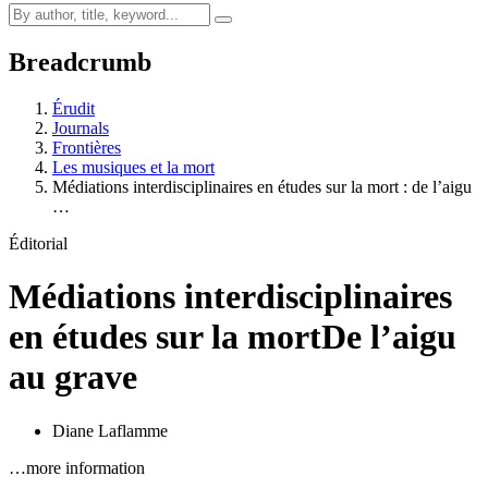
Breadcrumb
Érudit
Journals
Frontières
Les musiques et la mort
Médiations interdisciplinaires en études sur la mort : de l’aigu
…
Éditorial
Médiations interdisciplinaires
en études sur la mort
De l’aigu
au grave
Diane Laflamme
…more information