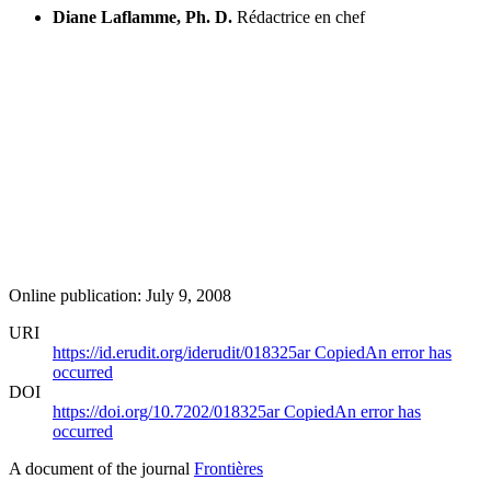
Diane Laflamme, Ph. D.
Rédactrice en chef
Online publication: July 9, 2008
URI
https://id.erudit.org/iderudit/018325ar
Copied
An error has
occurred
DOI
https://doi.org/10.7202/018325ar
Copied
An error has
occurred
A document of the journal
Frontières