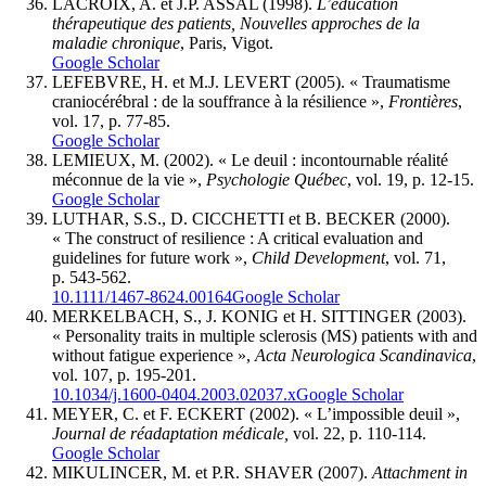
LACROIX, A. et J.P. ASSAL (1998).
L’éducation
thérapeutique des patients, Nouvelles approches de la
maladie chronique
, Paris, Vigot.
Google Scholar
LEFEBVRE, H. et M.J. LEVERT (2005). « Traumatisme
craniocérébral : de la souffrance à la résilience »,
Frontières
,
vol. 17, p. 77-85.
Google Scholar
LEMIEUX, M. (2002). « Le deuil : incontournable réalité
méconnue de la vie »,
Psychologie Québec
, vol. 19, p. 12-15.
Google Scholar
LUTHAR, S.S., D. CICCHETTI et B. BECKER (2000).
« The construct of resilience : A critical evaluation and
guidelines for future work »,
Child Development
, vol. 71,
p. 543-562.
10.1111/1467-8624.00164
Google Scholar
MERKELBACH, S., J. KONIG et H. SITTINGER (2003).
« Personality traits in multiple sclerosis (MS) patients with and
without fatigue experience »,
Acta Neurologica Scandinavica
,
vol. 107, p. 195-201.
10.1034/j.1600-0404.2003.02037.x
Google Scholar
MEYER, C. et F. ECKERT (2002). « L’impossible deuil »,
Journal de réadaptation médicale,
vol. 22, p. 110-114.
Google Scholar
MIKULINCER, M. et P.R. SHAVER (2007).
Attachment in