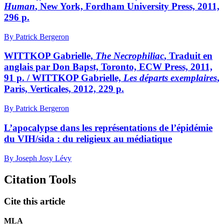
Human
, New York, Fordham University Press, 2011,
296 p.
By Patrick Bergeron
WITTKOP Gabrielle,
The Necrophiliac
, Traduit en
anglais par Don Bapst, Toronto, ECW Press, 2011,
91 p. / WITTKOP Gabrielle,
Les départs exemplaires
,
Paris, Verticales, 2012, 229 p.
By Patrick Bergeron
L’apocalypse dans les représentations de l’épidémie
du VIH/sida : du religieux au médiatique
By Joseph Josy Lévy
Citation Tools
Cite this article
MLA