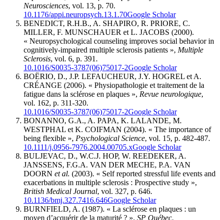
Neurosciences
, vol. 13, p. 70.
10.1176/appi.neuropsych.13.1.70
Google Scholar
BENEDICT, R.H.B., A. SHAPIRO, R. PRIORE, C.
MILLER, F. MUNSCHAUER et L. JACOBS (2000).
« Neuropsychological counseling improves social behavior in
cognitively-impaired multiple sclerosis patients »,
Multiple
Sclerosis
, vol. 6, p. 391.
10.1016/S0035-3787(06)75017-2
Google Scholar
BOËRIO, D., J.P. LEFAUCHEUR, J.Y. HOGREL et A.
CRÉANGE (2006). « Physiopathologie et traitement de la
fatigue dans la sclérose en plaques »,
Revue neurologique
,
vol. 162, p. 311-320.
10.1016/S0035-3787(06)75017-2
Google Scholar
BONANNO, G.A., A. PAPA, K. LALANDE, M.
WESTPHAL et K. COIFMAN (2004). « The importance of
being flexible »,
Psychological Science
, vol. 15, p. 482-487.
10.1111/j.0956-7976.2004.00705.x
Google Scholar
BULJEVAC, D., W.C.J. HOP, W. REEDEKER, A.
JANSSENS, F.G.A. VAN DER MECHE, P.A. VAN
DOORN
et al.
(2003). « Self reported stressful life events and
exacerbations in multiple sclerosis : Prospective study »,
British Medical Journal
, vol. 327, p. 646.
10.1136/bmj.327.7416.646
Google Scholar
BURNFIELD, A. (1987). « La sclérose en plaques : un
moyen d’acquérir de la maturité ? »,
SP Québec
.