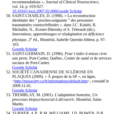
recommendations »,
Journal of Clinical Neuroscience
,
vol. 14, p. 919-927.
10.1016/j.jocn.2007.02.006
Google Scholar
SAINT-CHARLES, D. (1998). « La reconstruction
identitaire des “ proches-soignants ” des personnes
traumatisées craniocérébrales », dans J.C.
Kalubi
, B.
Michallet
, N.,
Korner-Bitensky
et S.
Tétreault
(dir.),
Innovations, apprentissages et réadaptation en déficience
e
physique
, 2
éd., Montréal, Isabelle Quentin éditeur, p. 97-
103.
Google Scholar
SAINT-GERMAIN, D. (1996).
Pour t’aider à mieux vivre
une perte
, Port-Cartier, Québec, Centre de santé et de services
sociaux de Port-Cartier.
Google Scholar
SOCIÉTÉ CANADIENNE DE SCLÉROSE EN
PLAQUES (2009). « À propos de la SP », en ligne,
<
http://mssociety.ca/fr/informations/default.htm
>, consulté le
2009-11-01.
Google Scholar
TREMBLAY, M. (2001).
L’adaptation humaine, Un
processus biopsychosocial à découvrir
, Montréal, Saint-
Martin.
Google Scholar
TURNER, A.P., R.M. WILLIAMS, J.D. BOWEN, D.R.