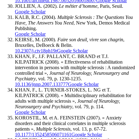
10.1001/archneur.1987.00520160018007
Google Scholar
JOLLIEN, A. (2002).
Le métier d’homme
, Paris, Seuil.
Google Scholar
KALB, R.C. (2004).
Multiple Sclerosis
: The Questions You
Have, The Answers You Need
, New York, Demos Medical
Publishing.
Google Scholar
KEIRSE, M. (2000).
Faire son deuil, vivre son chagrin
,
Bruxelles, DeBoeck & Belin.
10.2307/j.ctv18ph19r
Google Scholar
KHAN, F., J.F. PALLANT, C. BRAND et T.J.
KILPATRICK (2008). « Effectiveness of rehabilitation
intervention in persons with multiple sclerosis : A randomized
controlled trial »,
Journal of Neurology, Neurosurgery and
Psychiatry
, vol. 79, p. 1230-1235.
10.1136/jnnp.2007.133777
Google Scholar
KHAN, F., L. TURNER-STOKES, L. NG et T.
KILPATRICK (2008). « Multidisciplinary rehabilitation for
adults with multiple sclerosis »,
Journal of Neurology,
Neurosurgery and Psychiatry
, vol. 79, p. 114.
Google Scholar
KOROSTIL, M. et A. FEINSTEIN (2007). « Anxiety
disorders and their clinical correlates in multiple sclerosis
patients »,
Multiple Sclerosis
, vol. 13, p. 67-72.
10.1177/1352458506071161
Google Scholar