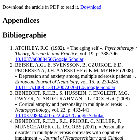
Download the article in PDF to read it.
Download
Appendices
Bibliographie
ATCHLEY, R.C. (1982). « The aging self »,
Psychotherapy
:
Theory, Research, and Practice
, vol. 19, p. 388-396.
10.1037/h0088450
Google Scholar
BEISKE, A.G., E. SVENSSON, B. CZUJKOE, E.D.
PEDERSENA, J.H. AARSETHF et K.M. MYHRF (2008).
« Depression and anxiety among multiple sclerosis patients »,
European Journal of Neurology
, vol. 15, p. 239-245.
10.1111/j.1468-1331.2007.02041.x
Google Scholar
BENEDICT, R.H.B., S. HUSSEIN, J. ENGLERT, M.G.
DWYER, N. ABDELRAHMAN, J.L. COX
et al.
(2008).
« Cortical atrophy and personality in multiple sclerosis »,
Neuropsychology,
vol. 22, p. 432-441.
10.1037/0894-4105.22.4.432
Google Scholar
BENEDICT, R.H.B., R.L. PRIORE, C. MILLER, F.
MUNSCHAUER et L. JACOBS (2001). « Personality
disorder in multiple sclerosis correlates with cognitive
impairment »,
Journal of Neuropsychiatry and Clinical