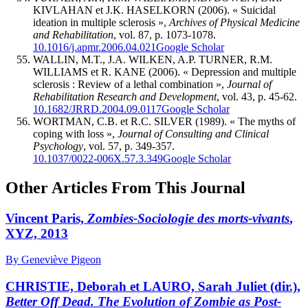
KIVLAHAN et J.K. HASELKORN (2006). « Suicidal
ideation in multiple sclerosis »,
Archives of Physical Medicine
and Rehabilitation
, vol. 87, p. 1073-1078.
10.1016/j.apmr.2006.04.021
Google Scholar
WALLIN, M.T., J.A. WILKEN, A.P. TURNER, R.M.
WILLIAMS et R. KANE (2006). « Depression and multiple
sclerosis : Review of a lethal combination »,
Journal of
Rehabilitation Research and Development
, vol. 43, p. 45-62.
10.1682/JRRD.2004.09.0117
Google Scholar
WORTMAN, C.B. et R.C. SILVER (1989). « The myths of
coping with loss »,
Journal of Consulting and Clinical
Psychology
, vol. 57, p. 349-357.
10.1037/0022-006X.57.3.349
Google Scholar
Other Articles From This Journal
Vincent Paris,
Zombies-Sociologie des morts-vivants
,
XYZ, 2013
By Geneviève Pigeon
CHRISTIE, Deborah et LAURO, Sarah Juliet (dir.),
Better Off Dead. The Evolution of Zombie as Post-