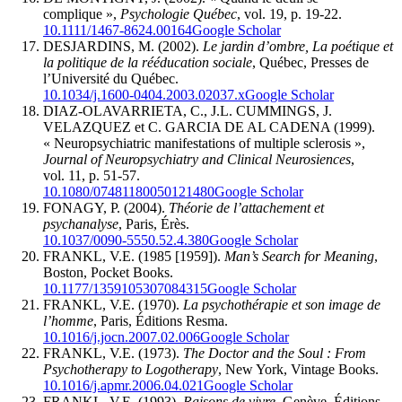
complique »,
Psychologie Québec
, vol. 19, p. 19-22.
10.1111/1467-8624.00164
Google Scholar
DESJARDINS, M. (2002).
Le jardin d’ombre, La poétique et
la politique de la rééducation sociale
, Québec, Presses de
l’Université du Québec.
10.1034/j.1600-0404.2003.02037.x
Google Scholar
DIAZ-OLAVARRIETA, C., J.L. CUMMINGS, J.
VELAZQUEZ et C. GARCIA DE AL CADENA (1999).
« Neuropsychiatric manifestations of multiple sclerosis »,
Journal of Neuropsychiatry and Clinical Neurosiences
,
vol. 11, p. 51-57.
10.1080/07481180050121480
Google Scholar
FONAGY, P. (2004).
Théorie de l’attachement et
psychanalyse
, Paris, Érès.
10.1037/0090-5550.52.4.380
Google Scholar
FRANKL, V.E. (1985 [1959]).
Man’s Search for Meaning
,
Boston, Pocket Books.
10.1177/1359105307084315
Google Scholar
FRANKL, V.E. (1970).
La psychothérapie et son image de
l’homme
, Paris, Éditions Resma.
10.1016/j.jocn.2007.02.006
Google Scholar
FRANKL, V.E. (1973).
The Doctor and the Soul
: From
Psychotherapy to Logotherapy
, New York, Vintage Books.
10.1016/j.apmr.2006.04.021
Google Scholar
FRANKL, V.E. (1993).
Raisons de vivre
, Genève, Éditions