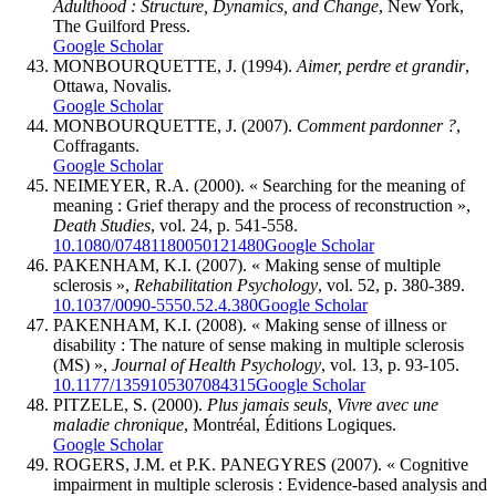
Adulthood
: Structure, Dynamics, and Change
, New York,
The Guilford Press.
Google Scholar
MONBOURQUETTE, J. (1994).
Aimer, perdre et grandir
,
Ottawa, Novalis.
Google Scholar
MONBOURQUETTE, J. (2007).
Comment pardonner
?
,
Coffragants.
Google Scholar
NEIMEYER, R.A. (2000). « Searching for the meaning of
meaning : Grief therapy and the process of reconstruction »,
Death Studies
, vol. 24, p. 541-558.
10.1080/07481180050121480
Google Scholar
PAKENHAM, K.I. (2007). « Making sense of multiple
sclerosis »,
Rehabilitation Psychology
, vol. 52, p. 380-389.
10.1037/0090-5550.52.4.380
Google Scholar
PAKENHAM, K.I. (2008). « Making sense of illness or
disability : The nature of sense making in multiple sclerosis
(MS) »,
Journal of Health Psychology
, vol. 13, p. 93-105.
10.1177/1359105307084315
Google Scholar
PITZELE, S. (2000).
Plus jamais seuls, Vivre avec une
maladie chronique
, Montréal, Éditions Logiques.
Google Scholar
ROGERS, J.M. et P.K. PANEGYRES (2007). « Cognitive
impairment in multiple sclerosis : Evidence-based analysis and