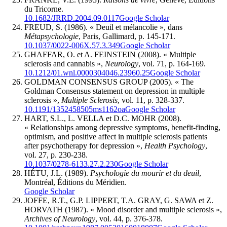
du Tricorne.
10.1682/JRRD.2004.09.0117
Google Scholar
FREUD, S. (1986). « Deuil et mélancolie », dans
Métapsychologie
, Paris, Gallimard, p. 145-171.
10.1037/0022-006X.57.3.349
Google Scholar
GHAFFAR, O. et A. FEINSTEIN (2008). « Multiple
sclerosis and cannabis »,
Neurology
, vol. 71, p. 164-169.
10.1212/01.wnl.0000304046.23960.25
Google Scholar
GOLDMAN CONSENSUS GROUP (2005). « The
Goldman Consensus statement on depression in multiple
sclerosis »,
Multiple Sclerosis
, vol. 11, p. 328-337.
10.1191/1352458505ms1162oa
Google Scholar
HART, S.L., L. VELLA et D.C. MOHR (2008).
« Relationships among depressive symptoms, benefit-finding,
optimism, and positive affect in multiple sclerosis patients
after psychotherapy for depression »,
Health Psychology
,
vol. 27, p. 230-238.
10.1037/0278-6133.27.2.230
Google Scholar
HÉTU, J.L. (1989).
Psychologie du mourir et du deuil
,
Montréal, Éditions du Méridien.
Google Scholar
JOFFE, R.T., G.P. LIPPERT, T.A. GRAY, G. SAWA et Z.
HORVATH (1987). « Mood disorder and multiple sclerosis »,
Archives of Neurology
, vol. 44, p. 376-378.