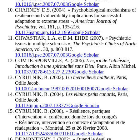
10.1016/j.psc.2007.07.003
Google Scholar
CHARNEY, D.S. (2004). « Psychobiological mechanisms of
resilience and vulnerability implications for successful
adaptation to extreme stress »,
American Journal of
Psychiatry
, vol. 161, p. 195-216.
10.1176/appi.ajp.161.2.195
Google Scholar
CHWASTIAK, L.A. et D.M. EHDE (2007). « Psychiatric
issues in multiple sclerosis »,
The Psychiatric Clinics of North
America
, vol. 30, p. 803-817.
10.1016/j.psc.2007.07.003
Google Scholar
COMTE-SPONVILLE, A. (2006).
L’esprit de l’athéisme,
Introduction à une spiritualité sans Dieu
, Paris, Albin Michel.
10.1037/0278-6133.27.2.230
Google Scholar
CYRULNIK, B. (2002).
Un merveilleux malheur
, Paris,
Odile Jacob.
10.1001/archneur.1987.00520160018007
Google Scholar
CYRULNIK, B. (2004).
Les vilains petits canards
, Paris,
Odile Jacob.
10.1136/jnnp.2007.133777
Google Scholar
CYRULNIK, B. (2008). « Résilience, pratiques
d’intervention », conférence donnée lors du congrès
« Résilience, intervention en contexte d’adaptation et de
réadaptation », Montréal, 25 et 26 février 2008.
10.1177/1352458506071161
Google Scholar
DE MONTIGNY, J. (2002). « Quand le deuil se