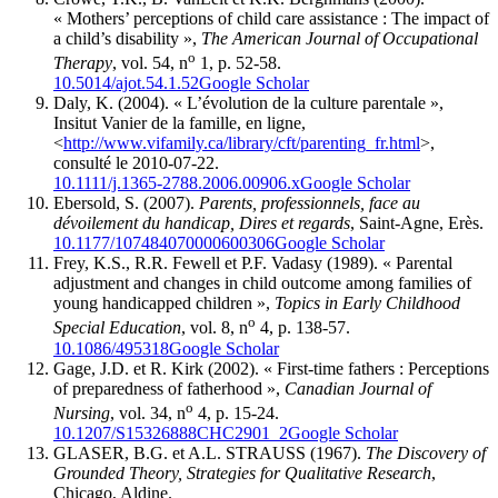
« Mothers’ perceptions of child care assistance : The impact of
a child’s disability »,
The American Journal of Occupational
o
Therapy
, vol. 54, n
1, p. 52-58.
10.5014/ajot.54.1.52
Google Scholar
Daly
, K. (2004). « L’évolution de la culture parentale »,
Insitut Vanier de la famille, en ligne,
<
http://www.vifamily.ca/library/cft/parenting_fr.html
>,
consulté le 2010-07-22.
10.1111/j.1365-2788.2006.00906.x
Google Scholar
Ebersold
, S. (2007).
Parents, professionnels, face au
dévoilement du handicap, Dires et regards
, Saint-Agne, Erès.
10.1177/107484070000600306
Google Scholar
Frey
, K.S., R.R.
Fewell
et P.F.
Vadasy
(1989). « Parental
adjustment and changes in child outcome among families of
young handicapped children »,
Topics in Early Childhood
o
Special Education
, vol. 8, n
4, p. 138-57.
10.1086/495318
Google Scholar
Gage
, J.D. et R.
Kirk
(2002). « First-time fathers : Perceptions
of preparedness of fatherhood »,
Canadian Journal of
o
Nursing
, vol. 34, n
4, p. 15-24.
10.1207/S15326888CHC2901_2
Google Scholar
GLASER, B.G. et A.L. STRAUSS (1967).
The Discovery of
Grounded Theory, Strategies for Qualitative Research
,
Chicago, Aldine.