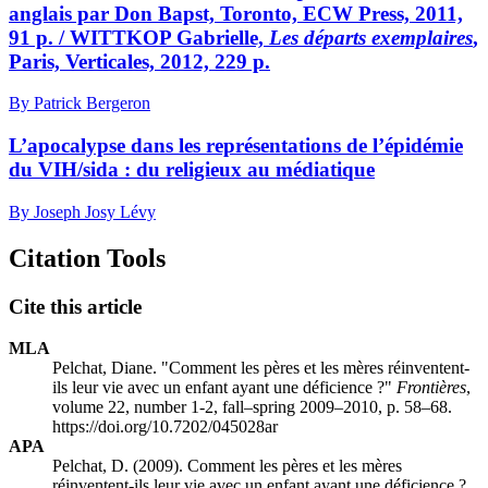
anglais par Don Bapst, Toronto, ECW Press, 2011,
91 p. / WITTKOP Gabrielle,
Les départs exemplaires
,
Paris, Verticales, 2012, 229 p.
By Patrick Bergeron
L’apocalypse dans les représentations de l’épidémie
du VIH/sida : du religieux au médiatique
By Joseph Josy Lévy
Citation Tools
Cite this article
MLA
Pelchat, Diane. "Comment les pères et les mères réinventent-
ils leur vie avec un enfant ayant une déficience ?"
Frontières
,
volume 22, number 1-2, fall–spring 2009–2010, p. 58–68.
https://doi.org/10.7202/045028ar
APA
Pelchat, D. (2009). Comment les pères et les mères
réinventent-ils leur vie avec un enfant ayant une déficience ?