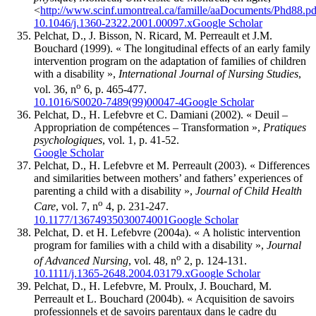
<
http://www.scinf.umontreal.ca/famille/aaDocuments/Phd88.pd
10.1046/j.1360-2322.2001.00097.x
Google Scholar
Pelchat
, D., J.
Bisson
, N.
Ricard
, M.
Perreault
et J.M.
Bouchard
(1999). « The longitudinal effects of an early family
intervention program on the adaptation of families of children
with a disability »,
International Journal of Nursing Studies
,
o
vol. 36, n
6, p. 465-477.
10.1016/S0020-7489(99)00047-4
Google Scholar
Pelchat
, D., H.
Lefebvre
et C.
Damiani
(2002). « Deuil –
Appropriation de compétences – Transformation »,
Pratiques
psychologiques
, vol. 1, p. 41-52.
Google Scholar
Pelchat
, D., H.
Lefebvre
et M.
Perreault
(2003). « Differences
and similarities between mothers’ and fathers’ experiences of
parenting a child with a disability »,
Journal of Child Health
o
Care
, vol. 7, n
4, p. 231-247.
10.1177/13674935030074001
Google Scholar
Pelchat
, D. et H.
Lefebvre
(2004a). « A holistic intervention
program for families with a child with a disability »,
Journal
o
of Advanced Nursing
, vol. 48, n
2, p. 124-131.
10.1111/j.1365-2648.2004.03179.x
Google Scholar
Pelchat
, D., H.
Lefebvre
, M.
Proulx
, J.
Bouchard
, M.
Perreault
et L.
Bouchard
(2004b). « Acquisition de savoirs
professionnels et de savoirs parentaux dans le cadre du