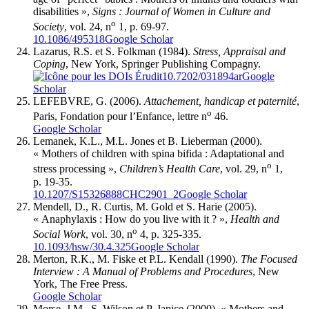
disabilities »,
Signs
: Journal of Women in Culture and
o
Society
, vol. 24, n
1, p. 69-97.
10.1086/495318
Google Scholar
Lazarus
, R.S. et S.
Folkman
(1984).
Stress, Appraisal and
Coping
, New York, Springer Publishing Compagny.
10.7202/031894ar
Google
Scholar
LEFEBVRE, G. (2006).
Attachement, handicap et paternité
,
o
Paris, Fondation pour l’Enfance, lettre n
46.
Google Scholar
Lemanek
, K.L., M.L.
Jones
et B.
Lieberman
(2000).
« Mothers of children with spina bifida : Adaptational and
o
stress processing »,
Children’s Health Care
, vol. 29, n
1,
p. 19-35.
10.1207/S15326888CHC2901_2
Google Scholar
Mendell
, D., R.
Curtis
, M.
Gold
et S.
Harie
(2005).
« Anaphylaxis : How do you live with it ? »,
Health and
o
Social Work
, vol. 30, n
4, p. 325-335.
10.1093/hsw/30.4.325
Google Scholar
Merton
, R.K., M.
Fiske
et P.L.
Kendall
(1990).
The Focused
Interview
: A Manual of Problems and Procedures
, New
York, The Free Press.
Google Scholar
Morse
, J.M., S.
Wilson
et P.
Janice
(2000). « Mothers and