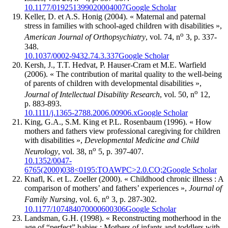
10.1177/019251399020004007
Google Scholar
Keller
, D. et A.S.
Honig
(2004). « Maternal and paternal
stress in families with school-aged children with disabilities »,
o
American Journal of Orthopsychiatry
, vol. 74, n
3, p. 337-
348.
10.1037/0002-9432.74.3.337
Google Scholar
Kersh
, J., T.T.
Hedvat
, P.
Hauser-Cram
et M.E.
Warfield
(2006). « The contribution of marital quality to the well-being
of parents of children with developmental disabilities »,
o
Journal of Intellectual Disability Research
, vol. 50, n
12,
p. 883-893.
10.1111/j.1365-2788.2006.00906.x
Google Scholar
King
, G.A., S.M.
King
et P.L.
Rosenbaum
(1996). « How
mothers and fathers view professional caregiving for children
with disabilities »,
Developmental Medicine and Child
o
Neurology
, vol. 38, n
5, p. 397-407.
10.1352/0047-
6765(2000)038<0195:TOAWPC>2.0.CO;2
Google Scholar
Knafl
, K. et L.
Zoeller
(2000). « Childhood chronic illness : A
comparison of mothers’ and fathers’ experiences »,
Journal of
o
Family Nursing
, vol. 6, n
3, p. 287-302.
10.1177/107484070000600306
Google Scholar
Landsman
, G.H. (1998). « Reconstructing motherhood in the
age of “perfect” babies : Mothers of infants and toddlers with