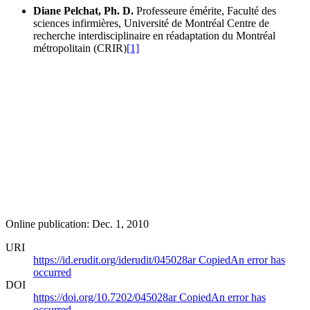
Diane Pelchat, Ph. D.
Professeure émérite, Faculté des
sciences infirmières, Université de Montréal
Centre de
recherche interdisciplinaire en réadaptation du Montréal
métropolitain (CRIR)
[1]
Online publication: Dec. 1, 2010
URI
https://id.erudit.org/iderudit/045028ar
Copied
An error has
occurred
DOI
https://doi.org/10.7202/045028ar
Copied
An error has
occurred