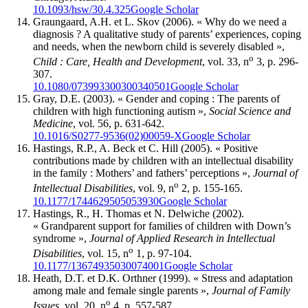
10.1093/hsw/30.4.325
Google Scholar
Graungaard
, A.H. et L.
Skov
(2006). « Why do we need a
diagnosis ? A qualitative study of parents’ experiences, coping
and needs, when the newborn child is severely disabled »,
o
Child
: Care, Health and Development
, vol. 33, n
3, p. 296-
307.
10.1080/073993300300340501
Google Scholar
Gray
, D.E. (2003). « Gender and coping : The parents of
children with high functioning autism »,
Social Science and
Medicine
, vol. 56, p. 631-642.
10.1016/S0277-9536(02)00059-X
Google Scholar
Hastings
, R.P., A.
Beck
et C.
Hill
(2005). « Positive
contributions made by children with an intellectual disability
in the family : Mothers’ and fathers’ perceptions »,
Journal of
o
Intellectual Disabilities
, vol. 9, n
2, p. 155-165.
10.1177/1744629505053930
Google Scholar
Hastings
, R., H.
Thomas
et N.
Delwiche
(2002).
« Grandparent support for families of children with Down’s
syndrome »,
Journal of Applied Research in Intellectual
o
Disabilities
, vol. 15, n
1, p. 97-104.
10.1177/13674935030074001
Google Scholar
Heath
, D.T. et D.K.
Orthner
(1999). « Stress and adaptation
among male and female single parents »,
Journal of Family
o
Issues
, vol. 20, n
4, p. 557-587.