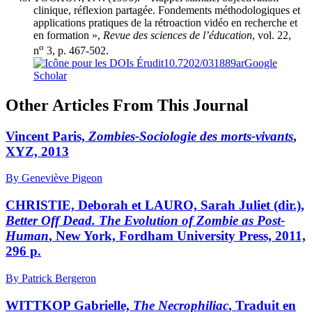
clinique, réflexion partagée. Fondements méthodologiques et
applications pratiques de la rétroaction vidéo en recherche et
en formation »,
Revue des sciences de l’éducation
, vol. 22,
o
n
3, p. 467-502.
10.7202/031889ar
Google
Scholar
Other Articles From This Journal
Vincent Paris,
Zombies-Sociologie des morts-vivants
,
XYZ, 2013
By Geneviève Pigeon
CHRISTIE, Deborah et LAURO, Sarah Juliet (dir.),
Better Off Dead. The Evolution of Zombie as Post-
Human
, New York, Fordham University Press, 2011,
296 p.
By Patrick Bergeron
WITTKOP Gabrielle,
The Necrophiliac
, Traduit en