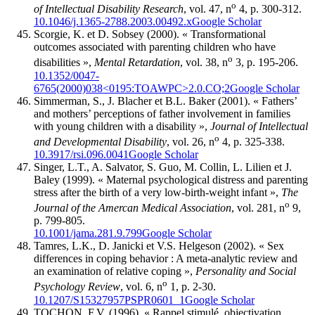
o
of Intellectual Disability Research
, vol. 47, n
4, p. 300-312.
10.1046/j.1365-2788.2003.00492.x
Google Scholar
Scorgie
, K. et D.
Sobsey
(2000). « Transformational
outcomes associated with parenting children who have
o
disabilities »,
Mental Retardation
, vol. 38, n
3, p. 195-206.
10.1352/0047-
6765(2000)038<0195:TOAWPC>2.0.CO;2
Google Scholar
Simmerman
, S., J.
Blacher
et B.L.
Baker
(2001). « Fathers’
and mothers’ perceptions of father involvement in families
with young children with a disability »,
Journal of Intellectual
o
and Developmental Disability
, vol. 26, n
4, p. 325-338.
10.3917/rsi.096.0041
Google Scholar
Singer
, L.T., A.
Salvator
, S.
Guo
, M.
Collin
, L.
Lilien
et J.
Baley
(1999). « Maternal psychological distress and parenting
stress after the birth of a very low-birth-weight infant »,
The
o
Journal of the Amercan Medical Association
, vol. 281, n
9,
p. 799-805.
10.1001/jama.281.9.799
Google Scholar
Tamres
, L.K., D.
Janicki
et V.S.
Helgeson
(2002). « Sex
differences in coping behavior : A meta-analytic review and
an examination of relative coping »,
Personality and Social
o
Psychology Review
, vol. 6, n
1, p. 2-30.
10.1207/S15327957PSPR0601_1
Google Scholar
TOCHON, F.V. (1996). « Rappel stimulé, objectivation