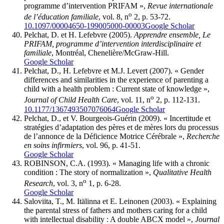
programme d’intervention PRIFAM »,
Revue internationale
o
de l’éducation familiale
, vol. 8, n
2, p. 53-72.
10.1097/00004650-199005000-00003
Google Scholar
Pelchat
, D. et H.
Lefebvre
(2005).
Apprendre ensemble, Le
PRIFAM, programme d’intervention interdisciplinaire et
familiale
, Montréal, Chenelière/McGraw-Hill.
Google Scholar
Pelchat
, D., H.
Lefebvre
et M.J.
Levert
(2007). « Gender
differences and similarities in the experience of parenting a
child with a health problem : Current state of knowledge »,
o
Journal of Child Health Care
, vol. 11, n
2, p. 112-131.
10.1177/1367493507076064
Google Scholar
Pelchat
, D., et V.
Bourgeois-Guérin
(2009). « Incertitude et
stratégies d’adaptation des pères et de mères lors du processus
de l’annonce de la Déficience Motrice Cérébrale »,
Recherche
en soins infirmiers
, vol. 96, p. 41-51.
Google Scholar
ROBINSON, C.A. (1993). « Managing life with a chronic
condition : The story of normalization »,
Qualitative Health
o
Research
, vol. 3, n
1, p. 6-28.
Google Scholar
Saloviita
, T., M.
Itälinna
et E.
Leinonen
(2003). « Explaining
the parental stress of fathers and mothers caring for a child
with intellectual disability : A double ABCX model »,
Journal