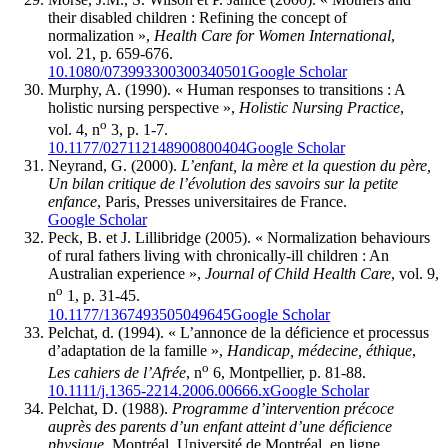
their disabled children : Refining the concept of
normalization »,
Health Care for Women International
,
vol. 21, p. 659-676.
10.1080/073993300300340501
Google Scholar
Murphy
, A. (1990). « Human responses to transitions : A
holistic nursing perspective »,
Holistic Nursing Practice
,
o
vol. 4, n
3, p. 1-7.
10.1177/027112148900800404
Google Scholar
Neyrand
, G. (2000).
L’enfant, la mère et la question du père,
Un bilan critique de l’évolution des savoirs sur la petite
enfance
, Paris, Presses universitaires de France.
Google Scholar
Peck
, B. et J.
Lillibridge
(2005). « Normalization behaviours
of rural fathers living with chronically-ill children : An
Australian experience »,
Journal of Child Health Care
, vol. 9,
o
n
1, p. 31-45.
10.1177/1367493505049645
Google Scholar
Pelchat
, d. (1994). « L’annonce de la déficience et processus
d’adaptation de la famille »,
Handicap, médecine, éthique
,
o
Les cahiers de l’Afrée
, n
6, Montpellier, p. 81-88.
10.1111/j.1365-2214.2006.00666.x
Google Scholar
Pelchat
, D. (1988).
Programme d’intervention précoce
auprès des parents d’un enfant atteint d’une déficience
physique
, Montréal, Université de Montréal, en ligne,