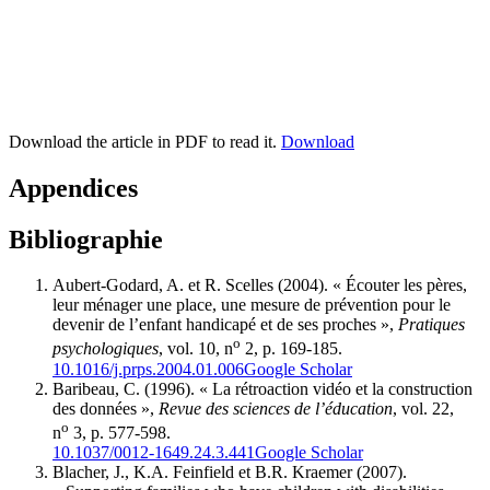
Download the article in PDF to read it.
Download
Appendices
Bibliographie
Aubert-Godard
, A. et R.
Scelles
(2004). « Écouter les pères,
leur ménager une place, une mesure de prévention pour le
devenir de l’enfant handicapé et de ses proches »,
Pratiques
o
psychologiques
, vol. 10, n
2, p. 169-185.
10.1016/j.prps.2004.01.006
Google Scholar
Baribeau
, C. (1996). « La rétroaction vidéo et la construction
des données »,
Revue des sciences de l’éducation
, vol. 22,
o
n
3, p. 577-598.
10.1037/0012-1649.24.3.441
Google Scholar
Blacher
, J., K.A.
Feinfield
et B.R.
Kraemer
(2007).