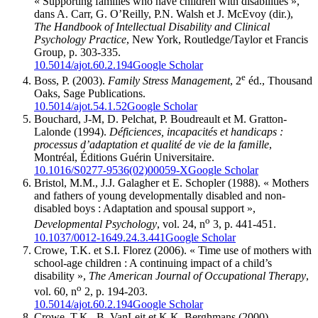
« Supporting families who have children with disabilities »,
dans A.
Carr
, G.
O’Reilly
, P.N.
Walsh
et J.
McEvoy
(dir.),
The Handbook of Intellectual Disability and Clinical
Psychology Practice
, New York, Routledge/Taylor et Francis
Group, p. 303-335.
10.5014/ajot.60.2.194
Google Scholar
e
Boss
, P. (2003).
Family Stress Management
, 2
éd., Thousand
Oaks, Sage Publications.
10.5014/ajot.54.1.52
Google Scholar
Bouchard
, J-M, D.
Pelchat
, P.
Boudreault
et M.
Gratton-
Lalonde
(1994).
Déficiences, incapacités et handicaps
:
processus d’adaptation et qualité de vie de la famille
,
Montréal, Éditions Guérin Universitaire.
10.1016/S0277-9536(02)00059-X
Google Scholar
Bristol
, M.M., J.J.
Galagher
et E.
Schopler
(1988). « Mothers
and fathers of young developmentally disabled and non-
disabled boys : Adaptation and spousal support »,
o
Developmental Psychology
, vol. 24, n
3, p. 441-451.
10.1037/0012-1649.24.3.441
Google Scholar
Crowe
, T.K. et S.I.
Florez
(2006). « Time use of mothers with
school-age children : A continuing impact of a child’s
disability »,
The American Journal of Occupational Therapy
,
o
vol. 60, n
2, p. 194-203.
10.5014/ajot.60.2.194
Google Scholar
Crowe
, T.K., B.
VanLeit
et K.K.
Berghmans
(2000).