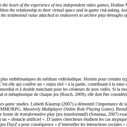
at the heart of the experience of two independent video games,
Hotline 
n the relationship to their virtual space and in-game risk-taking, lead
 the testimonial value attached to endeavors to archive play-throughs 
 plus emblématiques du médium vidéoludique. Hormis pour certains types
’est elle qui confère un « enjeu réel » à la partie, contribuant à la mis
primordial et à double tranchant pour les créateurs de jeux vidéo. Si la 
ral et métaphorique de chaque jeu (Rusch, 2009), elle doit être considér
les
game studies
. Lisbeth Klastrup (2007) a démontré l’importance de la
igne (MMORPG,
Massively Multiplayer Online Role Playing Game
). Bren
e forme de
transformative play
(jeu transformatif) (Sotamaa, 2007) exac
un « obstacle artificiel ». D’autres chercheurs étudient les cas atypique
 jeu
DayZ
a pour conséquence « d’intensifier les interactions sociales » 