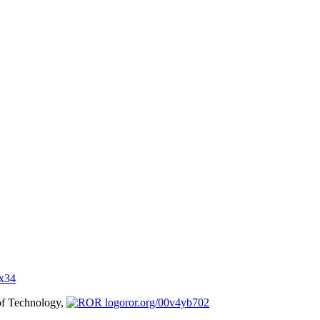
gx34
 of Technology,
ror.org/00v4yb702