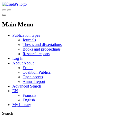
Main Menu
Publication types
Journals
Theses and dissertations
Books and proceedings
Research reports
Log In
About
About
Érudit
Coalition Publica
Open access
Annual report
Advanced Search
EN
Français
English
My Library
Search