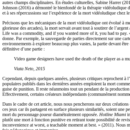
autres champs disciplinaires. En études culturelles, Sabine Harrer (20
Johnson (2016) a démontré le bienfondé de la thérapie vidéoludique da
et à ses répercussions sur l’expérience de la mort vidéoludique chez le
Précisons que les mécaniques de la mort vidéoludique ont évolué à me
glorieuse des arcades), la mort servait avant tout à soutirer de l’argen
Life was a commodity, and if you wanted more of it, you had to pay. »
donne. Par exemple, la sauvegarde de parties directement sur une cart
environnements à explorer beaucoup plus vastes, la partie devant être é
définitive d’une partie :
Video game designers have used the death of the player as a mul
Viata Neto, 2015
Cependant, depuis quelques années, plusieurs critiques reprochent à l’
populaires publiés dans les dernières années emploient la mort comme
guise de punition. Il reste néanmoins tout un pendant de la production 
Effectivement, certains créateurs indépendants (communément nom
Dans le cadre de cet article, nous nous pencherons sur deux créations
ces jeux car ils partagent en surface plusieurs similarités, soient une 
mort du personnage-joueur diamétralement opposée.
Hotline Miami
in
plutôt une mort à fonction punitive en retirant toute possibilité de rev
inconvenience at worst, a teachable moment at best. » (2011). Nous mo