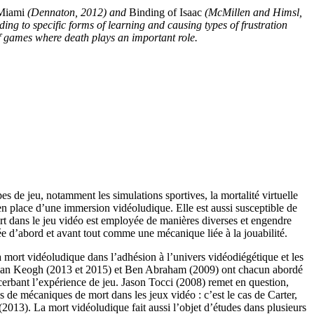
Miami
(Dennaton, 2012) and
Binding of Isaac
(McMillen and Himsl,
ing to specific forms of learning and causing types of frustration
of games where death plays an important role.
 de jeu, notamment les simulations sportives, la mortalité virtuelle
e en place d’une immersion vidéoludique. Elle est aussi susceptible de
mort dans le jeu vidéo est employée de manières diverses et engendre
ée d’abord et avant tout comme une mécanique liée à la jouabilité.
 mort vidéoludique dans l’adhésion à l’univers vidéodiégétique et les
dan Keogh (2013 et 2015) et Ben Abraham (2009) ont chacun abordé
erbant l’expérience de jeu. Jason Tocci (2008) remet en question,
s de mécaniques de mort dans les jeux vidéo : c’est le cas de Carter,
(2013). La mort vidéoludique fait aussi l’objet d’études dans plusieurs