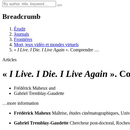
Breadcrumb
Érudit
Journals
Frontières
Mort, jeux vidéo et mondes virtuels
«
I Live. I Die.
I Live Again
». Comprendre …
Articles
«
I Live. I Die.
I Live Again
». Co
Frédérick Maheux
and
Gabriel Tremblay-Gaudette
…more information
Frédérick Maheux
Maîtrise, études cinématographiques, Univ
Gabriel Tremblay-Gaudette
Chercheur post-doctoral, Rochest