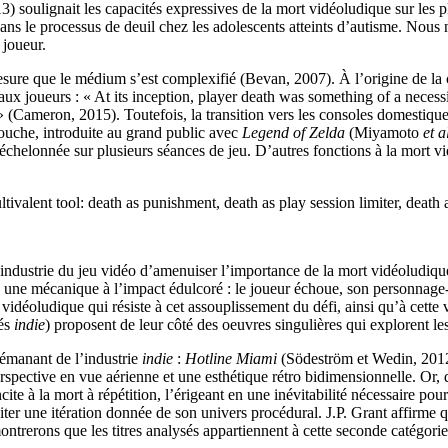
13) soulignait les capacités expressives de la mort vidéoludique sur le
ns le processus de deuil chez les adolescents atteints d’autisme. Nous
 joueur.
sure que le médium s’est complexifié (Bevan, 2007). À l’origine de la 
t aux joueurs : « At its inception, player death was something of a necess
 (Cameron, 2015). Toutefois, la transition vers les consoles domestique
ouche, introduite au grand public avec
Legend of Zelda
(Miyamoto
et a
chelonnée sur plusieurs séances de jeu. D’autres fonctions à la mort vidé
tivalent tool: death as punishment, death as play session limiter, death
industrie du jeu vidéo d’amenuiser l’importance de la mort vidéoludique 
 une mécanique à l’impact édulcoré : le joueur échoue, son personnage
vidéoludique qui résiste à cet assouplissement du défi, ainsi qu’à cette 
més
indie
) proposent de leur côté des oeuvres singulières qui explorent l
 émanant de l’industrie
indie
:
Hotline Miami
(Södeström et Wedin, 201
perspective en vue aérienne et une esthétique rétro bidimensionnelle. Or,
cite à la mort à répétition, l’érigeant en une inévitabilité nécessaire po
isiter une itération donnée de son univers procédural. J.P. Grant affirme
ntrerons que les titres analysés appartiennent à cette seconde catégor