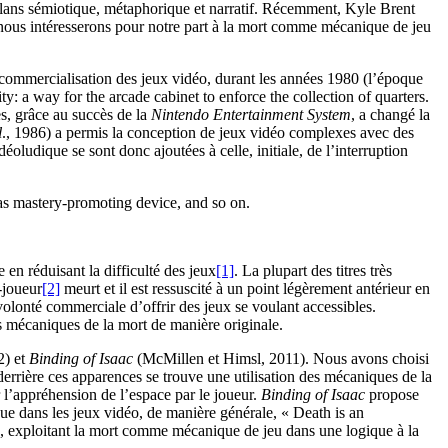
s plans sémiotique, métaphorique et narratif. Récemment, Kyle Brent
 nous intéresserons pour notre part à la mort comme mécanique de jeu
commercialisation des jeux vidéo, durant les années 1980 (l’époque
ity: a way for the arcade cabinet to enforce the collection of quarters.
s, grâce au succès de la
Nintendo Entertainment System
, a changé la
l
., 1986) a permis la conception de jeux vidéo complexes avec des
oludique se sont donc ajoutées à celle, initiale, de l’interruption
 as mastery-promoting device, and so on.
en réduisant la difficulté des jeux
[1]
. La plupart des titres très
-joueur
[2]
meurt et il est ressuscité à un point légèrement antérieur en
volonté commerciale d’offrir des jeux se voulant accessibles.
es mécaniques de la mort de manière originale.
2) et
Binding of Isaac
(McMillen et Himsl, 2011). Nous avons choisi
 derrière ces apparences se trouve une utilisation des mécaniques de la
ur l’appréhension de l’espace par le joueur.
Binding of Isaac
propose
 que dans les jeux vidéo, de manière générale, « Death is an
ie, exploitant la mort comme mécanique de jeu dans une logique à la