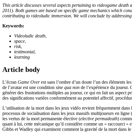
This article discusses several aspects pertaining to videogame death 
2011). Both games are based on specific game mechanics which conditio
contributing to videoludic immersion. We will conclude by addressing
Keywords:
Videoludic death
,
space
,
risk
,
testimonial
,
learning
Article body
L’écran
Game Over
est sans l’ombre d’un doute l’un des éléments les
de l’avatar est une condition
sine qua non
de l’expérience du joueur. C
générer des frustrations multiples au joueur, ce qui en fait un aspect 
des significations variées conformément au potentiel affectif, procédu
L’utilisation de la mort dans les jeux vidéo revient fréquemment dans 
processus de socialisation dans les jeux massifs multijoueurs en l
les vertus de la mort permanente élective (
elective permadeath
) comm
quant à lui, cette mécanique qu’il considère comme un « raccourci » et 
Gibbs et Wadley qui examinent comment la gravité de la mort dans le