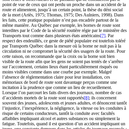
point de vue de ceux qui ont perdu un proche dans un accident de la
route et alimentent, jusqu’à un certain point, la thèse du déni social
de la mort (Ariès, 1975; Thomas, 1975; Des Aulniers, 1998). Dans
les faits, cette pratique populaire n’est pas encadrée partout de la
même manière. Au Québec par exemple, les bornes de route sont
interdites par le Code de la sécurité routière régie par le ministère des
Transports tout comme dans plusieurs états américains
[7]
. Par
respect des endeuillés, ce geste de piété populaire est toutefois toléré
par Transports Québec dans la mesure où la borne ne nuit pas à la
circulation ni ne compromet la sécurité des usagers de la route. Pour
cette raison, on recommande que la croix ou la borne soit bien
visible de la route afin que les gens ne soient pas tentés de s’arrêter
sur l’accotement, certains lieux étant particulièrement risqués ou
moins visibles comme dans une courbe par exemple. Malgré
l’absence de règlementation claire pour leur installation, ces
mémoriaux de bord de route sont davantage perçus comme une
incitation à la prudence que comme un lieu de recueillement.
Lorsque l’on parcourt les faits divers des journaux, nombre de cas
d’accidents mortels de la route sont rapportés
[8]
; ils concernent
souvent des jeunes, adolescents et jeunes adultes, et dénoncent tantôt
l’injustice, l’inexpérience, la négligence, la vitesse ou les conduites à
risque de certains conducteurs, tantôt la conduite avec facultés
affaiblies impliquant alcool et autres substances ou simplement la
fatigue. Toutefois, quand il est question d’un accident impliquant un
jeune, une constante demeure dans les articles de journaux recensés :