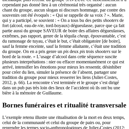
cependant pas donné lieu à un cérémonial très organisé : aucun
chant du groupe, aucun slogan ni discours hommage, par contre des
souvenirs ont été évoqués : « Qui se rappelle de sa voix ? ». Marie,
qui y a participé, se souvient : « On a tous bu des petits
shooters
de
fort (alcool, eau-de-vie, tord-boyaux) dégueulasse, parce que ça fait
partie aussi du groupe SAVEUR de boire des affaires dégueulasses,
extrêmes, pas rapport, genre de la téquila
cheap
, épouvantable, c’est
du ramonage de tuyau, c’était le but, c’était obligatoire [de boire],
sauf la femme enceinte, sauf la femme allaitante, c’était une tradition
du groupe. On en a pris genre un
pis
deux
pis
trois
shooters
sur le
bord de la route. » L’usage d’alcool dans cette séquence suscite
plusieurs interprétations : nier ou effacer momentanément ce qui est
arrivé, intensifier les émotions pour mieux les ressentir, désinhiber
pour créer du lien, simuler la présence de l’absent, partager une
tradition du groupe pour mieux resserrer les liens (Julier-Costes,
2012, p. 66). La rencontre s’est terminée et le groupe s’est dirigé
dans un pub pas très loin des lieux de l’accident où ils ont bu une
bière à la mémoire de Guillaume.
Bornes funéraires et ritualité transversale
L’exemple retenu illustre une ritualisation de la mort en deux temps,
celui de la communauté et celui du groupe de pairs ou, pour
reprendre les termes socio-anthropologiques de Julier-Costes (2012;