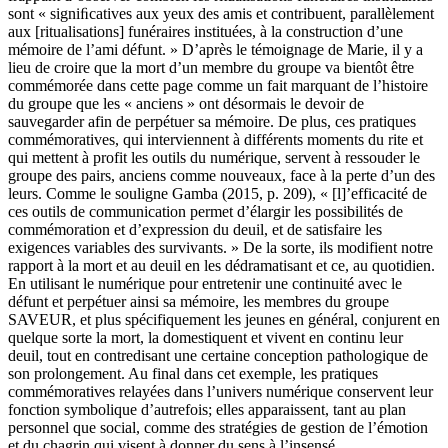
sont « signiﬁcatives aux yeux des amis et contribuent, parallèlement
aux [ritualisations] funéraires instituées, à la construction d’une
mémoire de l’ami défunt. » D’après le témoignage de Marie, il y a
lieu de croire que la mort d’un membre du groupe va bientôt être
commémorée dans cette page comme un fait marquant de l’histoire
du groupe que les « anciens » ont désormais le devoir de
sauvegarder afin de perpétuer sa mémoire. De plus, ces pratiques
commémoratives, qui interviennent à différents moments du rite et
qui mettent à profit les outils du numérique, servent à ressouder le
groupe des pairs, anciens comme nouveaux, face à la perte d’un des
leurs. Comme le souligne Gamba (2015, p. 209), « [l]’efficacité de
ces outils de communication permet d’élargir les possibilités de
commémoration et d’expression du deuil, et de satisfaire les
exigences variables des survivants. » De la sorte, ils modifient notre
rapport à la mort et au deuil en les dédramatisant et ce, au quotidien.
En utilisant le numérique pour entretenir une continuité avec le
défunt et perpétuer ainsi sa mémoire, les membres du groupe
SAVEUR, et plus spécifiquement les jeunes en général, conjurent en
quelque sorte la mort, la domestiquent et vivent en continu leur
deuil, tout en contredisant une certaine conception pathologique de
son prolongement. Au final dans cet exemple, les pratiques
commémoratives relayées dans l’univers numérique conservent leur
fonction symbolique d’autrefois; elles apparaissent, tant au plan
personnel que social, comme des stratégies de gestion de l’émotion
et du chagrin qui visent à donner du sens à l’insensé.