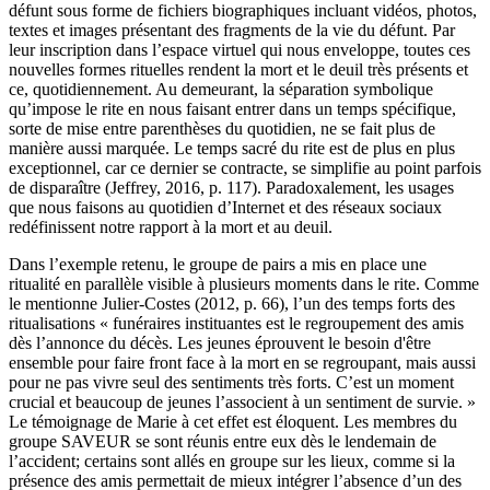
défunt sous forme de fichiers biographiques incluant vidéos, photos,
textes et images présentant des fragments de la vie du défunt. Par
leur inscription dans l’espace virtuel qui nous enveloppe, toutes ces
nouvelles formes rituelles rendent la mort et le deuil très présents et
ce, quotidiennement. Au demeurant, la séparation symbolique
qu’impose le rite en nous faisant entrer dans un temps spécifique,
sorte de mise entre parenthèses du quotidien, ne se fait plus de
manière aussi marquée. Le temps sacré du rite est de plus en plus
exceptionnel, car ce dernier se contracte, se simplifie au point parfois
de disparaître (Jeffrey, 2016, p. 117). Paradoxalement, les usages
que nous faisons au quotidien d’Internet et des réseaux sociaux
redéfinissent notre rapport à la mort et au deuil.
Dans l’exemple retenu, le groupe de pairs a mis en place une
ritualité en parallèle visible à plusieurs moments dans le rite. Comme
le mentionne Julier-Costes (2012, p. 66), l’un des temps forts des
ritualisations « funéraires instituantes est le regroupement des amis
dès l’annonce du décès. Les jeunes éprouvent le besoin d'être
ensemble pour faire front face à la mort en se regroupant, mais aussi
pour ne pas vivre seul des sentiments très forts. C’est un moment
crucial et beaucoup de jeunes l’associent à un sentiment de survie. »
Le témoignage de Marie à cet effet est éloquent. Les membres du
groupe SAVEUR se sont réunis entre eux dès le lendemain de
l’accident; certains sont allés en groupe sur les lieux, comme si la
présence des amis permettait de mieux intégrer l’absence d’un des