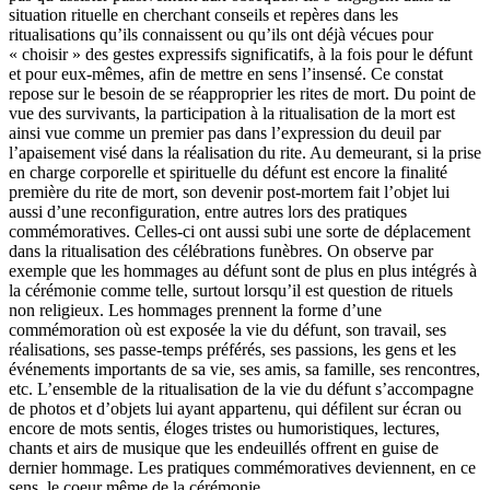
situation rituelle en cherchant conseils et repères dans les
ritualisations qu’ils connaissent ou qu’ils ont déjà vécues pour
« choisir » des gestes expressifs significatifs, à la fois pour le défunt
et pour eux-mêmes, afin de mettre en sens l’insensé. Ce constat
repose sur le besoin de se réapproprier les rites de mort. Du point de
vue des survivants, la participation à la ritualisation de la mort est
ainsi vue comme un premier pas dans l’expression du deuil par
l’apaisement visé dans la réalisation du rite. Au demeurant, si la prise
en charge corporelle et spirituelle du défunt est encore la finalité
première du rite de mort, son devenir post-mortem fait l’objet lui
aussi d’une reconfiguration, entre autres lors des pratiques
commémoratives. Celles-ci ont aussi subi une sorte de déplacement
dans la ritualisation des célébrations funèbres. On observe par
exemple que les hommages au défunt sont de plus en plus intégrés à
la cérémonie comme telle, surtout lorsqu’il est question de rituels
non religieux. Les hommages prennent la forme d’une
commémoration où est exposée la vie du défunt, son travail, ses
réalisations, ses passe-temps préférés, ses passions, les gens et les
événements importants de sa vie, ses amis, sa famille, ses rencontres,
etc. L’ensemble de la ritualisation de la vie du défunt s’accompagne
de photos et d’objets lui ayant appartenu, qui défilent sur écran ou
encore de mots sentis, éloges tristes ou humoristiques, lectures,
chants et airs de musique que les endeuillés offrent en guise de
dernier hommage. Les pratiques commémoratives deviennent, en ce
sens, le coeur même de la cérémonie.