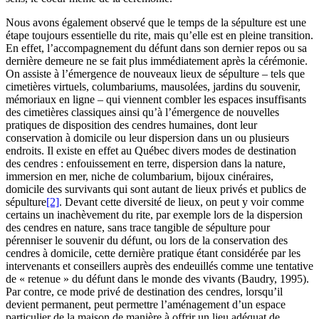
Nous avons également observé que le temps de la sépulture est une
étape toujours essentielle du rite, mais qu’elle est en pleine transition.
En effet, l’accompagnement du défunt dans son dernier repos ou sa
dernière demeure ne se fait plus immédiatement après la cérémonie.
On assiste à l’émergence de nouveaux lieux de sépulture – tels que
cimetières virtuels, columbariums, mausolées, jardins du souvenir,
mémoriaux en ligne – qui viennent combler les espaces insuffisants
des cimetières classiques ainsi qu’à l’émergence de nouvelles
pratiques de disposition des cendres humaines, dont leur
conservation à domicile ou leur dispersion dans un ou plusieurs
endroits. Il existe en effet au Québec divers modes de destination
des cendres : enfouissement en terre, dispersion dans la nature,
immersion en mer, niche de columbarium, bijoux cinéraires,
domicile des survivants qui sont autant de lieux privés et publics de
sépulture
[2]
. Devant cette diversité de lieux, on peut y voir comme
certains un inachèvement du rite, par exemple lors de la dispersion
des cendres en nature, sans trace tangible de sépulture pour
pérenniser le souvenir du défunt, ou lors de la conservation des
cendres à domicile, cette dernière pratique étant considérée par les
intervenants et conseillers auprès des endeuillés comme une tentative
de « retenue » du défunt dans le monde des vivants (Baudry, 1995).
Par contre, ce mode privé de destination des cendres, lorsqu’il
devient permanent, peut permettre l’aménagement d’un espace
particulier de la maison de manière à offrir un lieu adéquat de