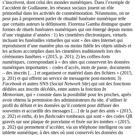
s’inscrivent, dont celui des mondes numériques. Dans l’exemple de
l’accident de Guillaume, les réseaux sociaux jouent un rôle
primordial dans les activités de commémoration. Néanmoins, on ne
peut pas à proprement parler de ritualité funéraire numérique telle
que certains auteurs la définissent. Fiorenza Gamba distingue quatre
formes de rituels funéraires numériques qui ont émergé depuis moins
d’une vingtaine d’années : 1) les cimetières électroniques, virtuels
incluant les funérailles virtuelles qui sont « des sites Internet qui
reproduisent d’une manière plus ou moins fidèle les objets utilisés et
les actions accomplies dans les cimetières traditionnels lors des
cérémonies funèbres » (2015, p. 201); 2) les coffres-forts
numériques, correspondant à « des sites qui conservent les données
numériques importantes – codes d’accès, mots de passe, documents
– des inscrits […] et organisent ce matériel dans des fichiers » (2015,
p. 201) et qui offrent un service de messagerie post-mortem; 3)
Facebook
et autres SNS (
Social Network Site
) qui ont des fonctions
dédiées aux inscrits décédés, entre autres la fonction
In
Memoriam,
qui « consiste dans la possibilité pour les proches, après
avoir obtenu la permission des administrateurs du site, d’utiliser le
profil du défunt et les données qu’il contient pour diffuser des
souvenirs et accueillir des messages […] de la part des amis » (2015,
p. 202) et enfin, 4) les
flashcodes
tombeaux qui sont « des codes QR
gravés sur une plaque de porcelaine et fixée sur les tombes » (2015,
p. 202) qui permettent d’accéder, via un téléphone intelligent ou une
tablette numérique, à des sites où sont conservés les données du