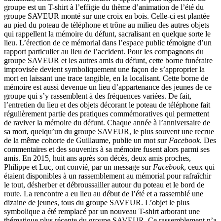
groupe est un T-shirt à l’effigie du thème d’animation de l’été du
groupe SAVEUR monté sur une croix en bois. Celle-ci est plantée
au pied du poteau de téléphone et trône au milieu des autres objets
qui rappellent la mémoire du défunt, sacralisant en quelque sorte le
lieu. L’érection de ce mémorial dans l’espace public témoigne d’un
rapport particulier au lieu de l’accident. Pour les compagnons du
groupe SAVEUR et les autres amis du défunt, cette borne funéraire
improvisée devient symboliquement une façon de s’approprier la
mort en laissant une trace tangible, en la localisant. Cette borne de
mémoire est aussi devenue un lieu d’appartenance des jeunes de ce
groupe qui s’y rassemblent à des fréquences variées. De fait,
l’entretien du lieu et des objets décorant le poteau de téléphone fait
régulièrement partie des pratiques commémoratives qui permettent
de raviver la mémoire du défunt. Chaque année à l’anniversaire de
sa mort, quelqu’un du groupe SAVEUR, le plus souvent une recrue
de la même cohorte de Guillaume, publie un mot sur
Facebook
. Des
commentaires et des souvenirs à sa mémoire fusent alors parmi ses
amis. En 2015, huit ans après son décès, deux amis proches,
Philippe et Luc, ont convié, par un message sur
Facebook
, ceux qui
étaient disponibles à un rassemblement au mémorial pour rafraîchir
le tout, désherber et débroussailler autour du poteau et le bord de
route. La rencontre a eu lieu au début de l’été et a rassemblé une
dizaine de jeunes, tous du groupe SAVEUR. L’objet le plus
symbolique a été remplacé par un nouveau T-shirt arborant une
thématique plus récente du groupe SAVEUR. Ce rassemblement n’a