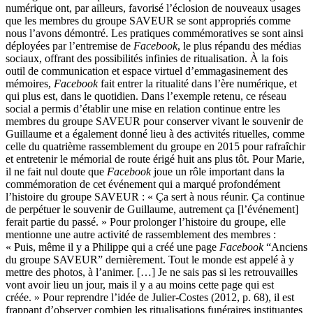
numérique ont, par ailleurs, favorisé l’éclosion de nouveaux usages
que les membres du groupe SAVEUR se sont appropriés comme
nous l’avons démontré. Les pratiques commémoratives se sont ainsi
déployées par l’entremise de
Facebook
, le plus répandu des médias
sociaux, offrant des possibilités infinies de ritualisation. À la fois
outil de communication et espace virtuel d’emmagasinement des
mémoires,
Facebook
fait entrer la ritualité dans l’ère numérique, et
qui plus est, dans le quotidien. Dans l’exemple retenu, ce réseau
social a permis d’établir une mise en relation continue entre les
membres du groupe SAVEUR pour conserver vivant le souvenir de
Guillaume et a également donné lieu à des activités rituelles, comme
celle du quatrième rassemblement du groupe en 2015 pour rafraîchir
et entretenir le mémorial de route érigé huit ans plus tôt. Pour Marie,
il ne fait nul doute que
Facebook
joue un rôle important dans la
commémoration de cet événement qui a marqué profondément
l’histoire du groupe SAVEUR : « Ça sert à nous réunir. Ça continue
de perpétuer le souvenir de Guillaume, autrement ça [l’événement]
ferait partie du passé. » Pour prolonger l’histoire du groupe, elle
mentionne une autre activité de rassemblement des membres :
« Puis, même il y a Philippe qui a créé une page
Facebook
“Anciens
du groupe SAVEUR” dernièrement. Tout le monde est appelé à y
mettre des photos, à l’animer. […] Je ne sais pas si les retrouvailles
vont avoir lieu un jour, mais il y a au moins cette page qui est
créée. » Pour reprendre l’idée de Julier-Costes (2012, p. 68), il est
frappant d’observer combien les ritualisations funéraires instituantes