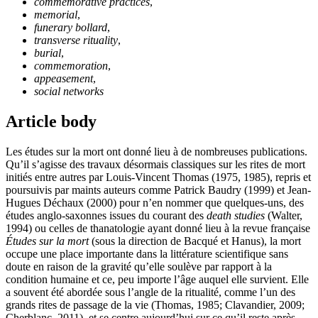
commemorative practices
,
memorial
,
funerary bollard
,
transverse rituality
,
burial
,
commemoration
,
appeasement
,
social networks
Article body
Les études sur la mort ont donné lieu à de nombreuses publications.
Qu’il s’agisse des travaux désormais classiques sur les rites de mort
initiés entre autres par Louis-Vincent Thomas (1975, 1985), repris et
poursuivis par maints auteurs comme Patrick Baudry (1999) et Jean-
Hugues Déchaux (2000) pour n’en nommer que quelques-uns, des
études anglo-saxonnes issues du courant des
death studies
(Walter,
1994) ou celles de thanatologie ayant donné lieu à la revue française
Études sur la mort
(sous la direction de Bacqué et Hanus), la mort
occupe une place importante dans la littérature scientifique sans
doute en raison de la gravité qu’elle soulève par rapport à la
condition humaine et ce, peu importe l’âge auquel elle survient. Elle
a souvent été abordée sous l’angle de la ritualité, comme l’un des
grands rites de passage de la vie (Thomas, 1985; Clavandier, 2009;
Cherblanc, 2011), et se centre aujourd’hui sur ce qu’il reste après