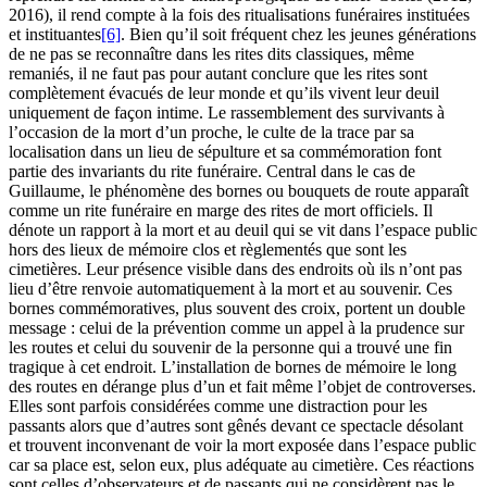
2016), il rend compte à la fois des ritualisations funéraires instituées
et instituantes
[6]
. Bien qu’il soit fréquent chez les jeunes générations
de ne pas se reconnaître dans les rites dits classiques, même
remaniés, il ne faut pas pour autant conclure que les rites sont
complètement évacués de leur monde et qu’ils vivent leur deuil
uniquement de façon intime. Le rassemblement des survivants à
l’occasion de la mort d’un proche, le culte de la trace par sa
localisation dans un lieu de sépulture et sa commémoration font
partie des invariants du rite funéraire. Central dans le cas de
Guillaume, le phénomène des bornes ou bouquets de route apparaît
comme un rite funéraire en marge des rites de mort officiels. Il
dénote un rapport à la mort et au deuil qui se vit dans l’espace public
hors des lieux de mémoire clos et règlementés que sont les
cimetières. Leur présence visible dans des endroits où ils n’ont pas
lieu d’être renvoie automatiquement à la mort et au souvenir. Ces
bornes commémoratives, plus souvent des croix, portent un double
message : celui de la prévention comme un appel à la prudence sur
les routes et celui du souvenir de la personne qui a trouvé une fin
tragique à cet endroit. L’installation de bornes de mémoire le long
des routes en dérange plus d’un et fait même l’objet de controverses.
Elles sont parfois considérées comme une distraction pour les
passants alors que d’autres sont gênés devant ce spectacle désolant
et trouvent inconvenant de voir la mort exposée dans l’espace public
car sa place est, selon eux, plus adéquate au cimetière. Ces réactions
sont celles d’observateurs et de passants qui ne considèrent pas le