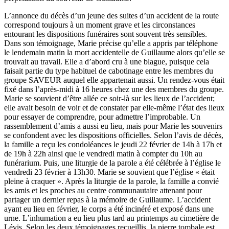
L’annonce du décès d’un jeune des suites d’un accident de la route
correspond toujours à un moment grave et les circonstances
entourant les dispositions funéraires sont souvent très sensibles.
Dans son témoignage, Marie précise qu’elle a appris par téléphone
le lendemain matin la mort accidentelle de Guillaume alors qu’elle se
trouvait au travail. Elle a d’abord cru à une blague, puisque cela
faisait partie du type habituel de cabotinage entre les membres du
groupe SAVEUR auquel elle appartenait aussi. Un rendez-vous était
fixé dans l’après-midi à 16 heures chez une des membres du groupe.
Marie se souvient d’être allée ce soir-là sur les lieux de l’accident;
elle avait besoin de voir et de constater par elle-même l’état des lieux
pour essayer de comprendre, pour admettre l’improbable. Un
rassemblement d’amis a aussi eu lieu, mais pour Marie les souvenirs
se confondent avec les dispositions officielles. Selon l’avis de décès,
la famille a reçu les condoléances le jeudi 22 février de 14h à 17h et
de 19h à 22h ainsi que le vendredi matin à compter du 10h au
funérarium. Puis, une liturgie de la parole a été célébrée à l’église le
vendredi 23 février à 13h30. Marie se souvient que l’église « était
pleine à craquer ». Après la liturgie de la parole, la famille a convié
les amis et les proches au centre communautaire attenant pour
partager un dernier repas à la mémoire de Guillaume. L’accident
ayant eu lieu en février, le corps a été incinéré et exposé dans une
urne. L’inhumation a eu lieu plus tard au printemps au cimetière de
Lévis. Selon les deux témoignages recueillis, la pierre tombale est