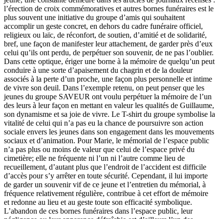
l’érection de croix commémoratives et autres bornes funéraires est le
plus souvent une initiative du groupe d’amis qui souhaitent
accomplir un geste concret, en dehors du cadre funéraire officiel,
religieux ou laïc, de réconfort, de soutien, d’amitié et de solidarité,
bref, une façon de manifester leur attachement, de garder près d’eux
celui qu’ils ont perdu, de perpétuer son souvenir, de ne pas l’oublier.
Dans cette optique, ériger une borne à la mémoire de quelqu’un peut
conduire à une sorte d’apaisement du chagrin et de la douleur
associés à la perte d’un proche, une façon plus personnelle et intime
de vivre son deuil. Dans l’exemple retenu, on peut penser que les
jeunes du groupe SAVEUR ont voulu perpétuer la mémoire de l’un
des leurs à leur façon en mettant en valeur les qualités de Guillaume,
son dynamisme et sa joie de vivre. Le T-shirt du groupe symbolise la
vitalité de celui qui n’a pas eu la chance de poursuivre son action
sociale envers les jeunes dans son engagement dans les mouvements
sociaux et d’animation. Pour Marie, le mémorial de l’espace public
n’a pas plus ou moins de valeur que celui de l’espace privé du
cimetière; elle ne fréquente ni l’un ni l’autre comme lieu de
recueillement, d’autant plus que l’endroit de l’accident est difficile
d’accès pour s’y arrêter en toute sécurité. Cependant, il lui importe
de garder un souvenir vif de ce jeune et l’entretien du mémorial, à
fréquence relativement régulière, contribue à cet effort de mémoire
et redonne au lieu et au geste toute son efficacité symbolique.
L’abandon de ces bornes funéraires dans l’espace public, leur