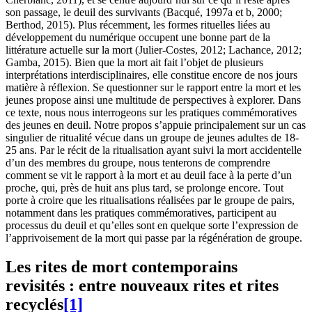
son passage, le deuil des survivants (Bacqué, 1997a et b, 2000;
Berthod, 2015). Plus récemment, les formes rituelles liées au
développement du numérique occupent une bonne part de la
littérature actuelle sur la mort (Julier-Costes, 2012; Lachance, 2012;
Gamba, 2015). Bien que la mort ait fait l’objet de plusieurs
interprétations interdisciplinaires, elle constitue encore de nos jours
matière à réflexion. Se questionner sur le rapport entre la mort et les
jeunes propose ainsi une multitude de perspectives à explorer. Dans
ce texte, nous nous interrogeons sur les pratiques commémoratives
des jeunes en deuil. Notre propos s’appuie principalement sur un cas
singulier de ritualité vécue dans un groupe de jeunes adultes de 18-
25 ans. Par le récit de la ritualisation ayant suivi la mort accidentelle
d’un des membres du groupe, nous tenterons de comprendre
comment se vit le rapport à la mort et au deuil face à la perte d’un
proche, qui, près de huit ans plus tard, se prolonge encore. Tout
porte à croire que les ritualisations réalisées par le groupe de pairs,
notamment dans les pratiques commémoratives, participent au
processus du deuil et qu’elles sont en quelque sorte l’expression de
l’apprivoisement de la mort qui passe par la régénération de groupe.
Les rites de mort contemporains
revisités : entre nouveaux rites et rites
recyclés
[1]