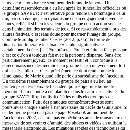
leurs, de mieux vivre ce sentiment déchirant de la perte. Un
deuxième rassemblement a eu lieu après les funérailles officielles où
le groupe SAVEUR s’est retrouvé pour rendre un hommage à celui
qui, par son énergie, son dynamisme et son engagement envers les
jeunes, reflétait si bien les valeurs du groupe et son action sociale
dans l’animation des terrains de jeux. Si ce rassemblement a pris des
allures festives, c’est sans doute pour incarner l’image du groupe.
Comme le souligne Julier-Costes (2012, p. 66), la forme de
ritualisation funéraire instituante « la plus signiﬁcative est
certainement la fête. […] être présents, être là et faire la fête, puisque
c’est ce qu’on a toujours fait avec la personne disparue. Sans être
particulièrement joyeux, ce moment est festif et il contribue à la
coreconnaissance des membres du groupe face à un événement fort
qui les déstabilise. » C’est précisément ce dont rend compte le
témoignage de Marie quand elle parle du surréalisme de l’accident.
Un troisième rassemblement du groupe de pairs a eu lieu au
printemps sur les lieux de l’accident pour ériger une borne de
mémoire. La rencontre a été planifiée dans le cadre des activités du
groupe SAVEUR qui utilisait déjà les outils électroniques de
communication. Puis, des pratiques commémoratives se sont
poursuivies chaque année à l’anniversaire du décès de Guillaume. Si
ce dernier ne possédait pas de page
Facebook
au moment de
l’accident en 2007, cela n’a pas empêché ses amis de transmettre des
messages de souvenir et d’amitié, des photos et vidéos en utilisant la
messagerie électronique. Les mutations rapides des technologies du