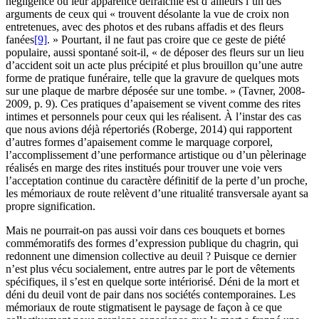
négligence ou leur apparence défraîchie est d’ailleurs l’un des
arguments de ceux qui « trouvent désolante la vue de croix non
entretenues, avec des photos et des rubans affadis et des fleurs
fanées
[9]
. » Pourtant, il ne faut pas croire que ce geste de piété
populaire, aussi spontané soit-il, « de déposer des fleurs sur un lieu
d’accident soit un acte plus précipité et plus brouillon qu’une autre
forme de pratique funéraire, telle que la gravure de quelques mots
sur une plaque de marbre déposée sur une tombe. » (Tavner, 2008-
2009, p. 9). Ces pratiques d’apaisement se vivent comme des rites
intimes et personnels pour ceux qui les réalisent. À l’instar des cas
que nous avions déjà répertoriés (Roberge, 2014) qui rapportent
d’autres formes d’apaisement comme le marquage corporel,
l’accomplissement d’une performance artistique ou d’un pèlerinage
réalisés en marge des rites institués pour trouver une voie vers
l’acceptation continue du caractère définitif de la perte d’un proche,
les mémoriaux de route relèvent d’une ritualité transversale ayant sa
propre signification.
Mais ne pourrait-on pas aussi voir dans ces bouquets et bornes
commémoratifs des formes d’expression publique du chagrin, qui
redonnent une dimension collective au deuil ? Puisque ce dernier
n’est plus vécu socialement, entre autres par le port de vêtements
spécifiques, il s’est en quelque sorte intériorisé. Déni de la mort et
déni du deuil vont de pair dans nos sociétés contemporaines. Les
mémoriaux de route stigmatisent le paysage de façon à ce que