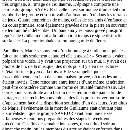
très originale, à l’image de Guillaume. L’épitaphe comporte une
parole du groupe SAVEUR et celle-ci est surmontée d’un soleil qui
symbolise le groupe et son travail d’animation d’été dans les terrains
de jeux. Quatre empreintes de mains, celles de ses amis d’enfance et
du cours primaire, sont également gravées dans la pierre en souvenir
de leur amitié indéfectible. Un bandana y est aussi gravé puisqu’il
représente Guillaume qui arborait en tout temps ce signe distinctif
sur la tête. La pierre tombale est toujours garnie de fleurs.
Par ailleurs, Marie se souvient d’un hommage à Guillaume qui s’est
fait entre amis seulement et auquel elle a assisté : « Ses amis avaient
préparé une vidéo, il y avait une projection sur un mur, il y avait des
photos de lui, de la musique, des mots puis il y a eu des lectures.
C’était triste et joyeux à la fois. » Elle se rappelle que ce
rassemblement a eu lieu dans une maison privée, où tous les amis
étaient invités. Cette rencontre entre jeunes d’une même génération
peut être considérée comme une forme de ritualité transversale. Elle
correspond sans doute à un besoin de se réunir entre pairs afin de
partager par le récit des souvenirs et des faits pour trouver une sorte
d’apaisement face à la disparition soudaine d’un des leurs. Aux dires
de Marie, l’événement de la mort de Guillaume était d’autant plus
« surréaliste » que le groupe SAVEUR avait tenu une de ses
« fameuses » réunions préparatoires des stages le week-end
précédent. Ces fins de semaine intensives, du vendredi soir au
dimanche matin, où les membres du groupe étaient enfermés dans