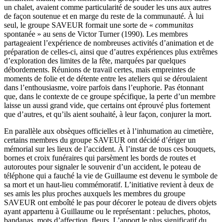
un chalet, avaient comme particularité de souder les uns aux autres
de façon soutenue et en marge du reste de la communauté. À lui
seul, le groupe SAVEUR formait une sorte de «
communitas
spontanée » au sens de Victor Turner (1990). Les membres
partageaient l’expérience de nombreuses activités d’animation et de
préparation de celles-ci, ainsi que d’autres expériences plus extrêmes
d’exploration des limites de la fête, marquées par quelques
débordements. Réunions de travail certes, mais empreintes de
moments de folie et de détente entre les ateliers qui se déroulaient
dans l’enthousiasme, voire parfois dans l’euphorie. Pas étonnant
que, dans le contexte de ce groupe spécifique, la perte d’un membre
laisse un aussi grand vide, que certains ont éprouvé plus fortement
que d’autres, et qu’ils aient souhaité, à leur façon, conjurer la mort.
En parallèle aux obsèques officielles et à l’inhumation au cimetière,
certains membres du groupe SAVEUR ont décidé d’ériger un
mémorial sur les lieux de l’accident. À l’instar de tous ces bouquets,
bornes et croix funéraires qui parsèment les bords de routes et
autoroutes pour signaler le souvenir d’un accident, le poteau de
téléphone qui a fauché la vie de Guillaume est devenu le symbole de
sa mort et un haut-lieu commémoratif. L’initiative revient à deux de
ses amis les plus proches auxquels les membres du groupe
SAVEUR ont emboîté le pas pour décorer le poteau de divers objets
ayant appartenu à Guillaume ou le représentant : peluches, photos,
bandanas, mots d’affection, fleurs. L’apport le plus significatif du