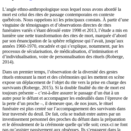
L’angle ethno-anthropologique sous lequel nous avons abordé la
mort est celui des rites de passage contemporains en contexte
québécois. Nous rappelons ici les principaux constats. À partir d’une
vingtaine de témoignages et d’observations directes de rites
funéraires variés s’étant déroulé entre 1998 et 2013, l’étude a mis en
lumière une nette transformation des rites de mort, marquée d’abord
par son émancipation de la sphère religieuse qui l’avait, jusqu’aux
années 1960-1970, encadrée et qui s’explique, notamment, par les
processus de sécularisation, de médicalisation, d’intimisation et
d’individualisation, voire de personnalisation des rituels (Roberge,
2014).
Dans un premier temps, l’observation de la diversité des gestes
rituels entourant la mort et des cérémonies qui les mettent en scène
expose un déplacement de l’objet du rite vers la prise en charge des
survivants (Roberge, 2015). Si la double finalité du rite de mort est
toujours présente – c’est-à-dire assurer le passage d’un état à un
autre pour le défunt et accompagner les endeuillés dans l’épreuve de
la perte d’un proche –, il demeure que, de nos jours, le rituel
funéraire est plus centré sur l’accompagnement des survivants dans
leur traversée du deuil. De fait, cela se traduit entre autres par un
investissement personnel des proches du défunt dans la préparation
et le déroulement de la cérémonie quelle qu’elle soit; ceux-ci ne font
pas qu’assister passivement aux obsèques. Ils s’engagent dans la