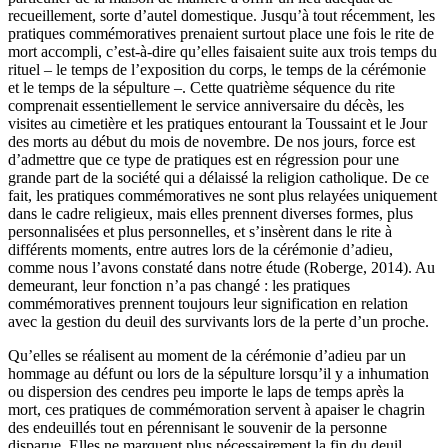
recueillement, sorte d’autel domestique. Jusqu’à tout récemment, les
pratiques commémoratives prenaient surtout place une fois le rite de
mort accompli, c’est-à-dire qu’elles faisaient suite aux trois temps du
rituel – le temps de l’exposition du corps, le temps de la cérémonie
et le temps de la sépulture –. Cette quatrième séquence du rite
comprenait essentiellement le service anniversaire du décès, les
visites au cimetière et les pratiques entourant la Toussaint et le Jour
des morts au début du mois de novembre. De nos jours, force est
d’admettre que ce type de pratiques est en régression pour une
grande part de la société qui a délaissé la religion catholique. De ce
fait, les pratiques commémoratives ne sont plus relayées uniquement
dans le cadre religieux, mais elles prennent diverses formes, plus
personnalisées et plus personnelles, et s’insèrent dans le rite à
différents moments, entre autres lors de la cérémonie d’adieu,
comme nous l’avons constaté dans notre étude (Roberge, 2014). Au
demeurant, leur fonction n’a pas changé : les pratiques
commémoratives prennent toujours leur signification en relation
avec la gestion du deuil des survivants lors de la perte d’un proche.
Qu’elles se réalisent au moment de la cérémonie d’adieu par un
hommage au défunt ou lors de la sépulture lorsqu’il y a inhumation
ou dispersion des cendres peu importe le laps de temps après la
mort, ces pratiques de commémoration servent à apaiser le chagrin
des endeuillés tout en pérennisant le souvenir de la personne
disparue. Elles ne marquent plus nécessairement la fin du deuil