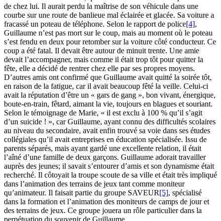
de chez lui. Il aurait perdu la maîtrise de son véhicule dans une
courbe sur une route de banlieue mal éclairée et glacée. Sa voiture a
fracassé un poteau de téléphone. Selon le rapport de police
[4]
,
Guillaume n’est pas mort sur le coup, mais au moment où le poteau
s’est fendu en deux pour retomber sur la voiture côté conducteur. Ce
coup a été fatal. Il devait être autour de minuit trente. Une amie
devait l’accompagner, mais comme il était trop tôt pour quitter la
fête, elle a décidé de rentrer chez elle par ses propres moyens.
D’autres amis ont confirmé que Guillaume avait quitté la soirée tôt,
en raison de la fatigue, car il avait beaucoup fêté la veille. Celui-ci
avait la réputation d’être un « gars de gang », bon vivant, énergique,
boute-en-train, fêtard, aimant la vie, toujours en blagues et souriant.
Selon le témoignage de Marie, « il est exclu à 100 % qu’il s’agit
d’un suicide ! », car Guillaume, ayant connu des difficultés scolaires
au niveau du secondaire, avait enfin trouvé sa voie dans ses études
collégiales qu’il avait entreprises en éducation spécialisée. Issu de
parents séparés, mais ayant gardé une excellente relation, il était
l’aîné d’une famille de deux garçons. Guillaume adorait travailler
auprès des jeunes; il savait s’entourer d’amis et son dynamisme était
recherché. Il côtoyait la troupe scoute de sa ville et était très impliqué
dans l’animation des terrains de jeux tant comme moniteur
qu’animateur. Il faisait partie du groupe SAVEUR
[5]
, spécialisé
dans la formation et l’animation des moniteurs de camps de jour et
des terrains de jeux. Ce groupe jouera un rôle particulier dans la
perpétuation du souvenir de Guillaume.