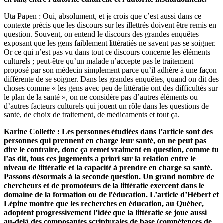
Uta Papen : Oui, absolument, et je crois que c’est aussi dans ce
contexte précis que les discours sur les illettrés doivent être remis en
question. Souvent, on entend le discours des grandes enquêtes
exposant que les gens faiblement littératiés ne savent pas se soigner.
Or ce qui n’est pas vu dans tout ce discours concerne les éléments
culturels ; peut-être qu’un malade n’accepte pas le traitement
proposé par son médecin simplement parce qu’il adhère à une façon
différente de se soigner. Dans les grandes enquêtes, quand on dit des
choses comme « les gens avec peu de littératie ont des difficultés sur
le plan de la santé », on ne considère pas d’autres éléments ou
d’autres facteurs culturels qui jouent un rôle dans les questions de
santé, de choix de traitement, de médicaments et tout ça.
Karine Collette : Les personnes étudiées dans l’article sont des
personnes qui prennent en charge leur santé, on ne peut pas
dire le contraire, donc ça remet vraiment en question, comme tu
l’as dit, tous ces jugements a priori sur la relation entre le
niveau de littératie et la capacité à prendre en charge sa santé.
Passons désormais à la seconde question. Un grand nombre de
chercheurs et de promoteurs de la littératie exercent dans le
domaine de la formation ou de l’éducation. L’article d’Hébert et
Lépine montre que les recherches en éducation, au Québec,
adoptent progressivement l’idée que la littératie se joue aussi
au-delà des composantes scripturales de base (compétences de