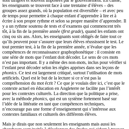
sont dirigées et souvent imposées par le gouvernement. En classe,
les enseignants se trouvent face à une trentaine d’élèves – des
groupes assez grands, où la population est diversifiée – et avec peu
de temps pour permettre à chaque enfant d’apprendre à lire et à
écrire à son propre rythme et selon sa propre manière d’apprendre. Il
y a un rythme soutenu de tests et d’examens qui commencent très
tôt, à la fin de la première année (
first grade
), quand les enfants ont
cinq ou six ans. Alors, les enseignants sont obligés de faire tout ce
qu’ils peuvent pour s’assurer que leurs élèves réussissent le test. Le
tout premier test, à la fin de la première année, n’évalue que les
compétences de reconnaissance graphophonétique : il consiste en
une série de mots que l’enfant doit décoder. Le sens de ces mots
n’est pas important. Il y a même des non-mots, inclus pour vérifier si
l’enfant peut décoder selon les règles apprises dans ses leçons de
phonics
. Ce test est largement critiqué, surtout l’utilisation de mots
artificiels. Quel est le but de la lecture si ce n’est pas la
compréhension du mot écrit ? Ce que je voulais dire ici, c’est que le
contexte actuel en éducation en Angleterre ne facilite pas l’intérêt
pour les contextes culturels. La direction que la politique a prise,
avec la méthode
phonics
, qui est un système fortement basé sur
l’idée de la littératie en tant que compétences techniques,
n’encourage pas une forme d’enseignement qui s’intéresse aux
contextes familiaux et culturels des différents élèves.
Mais je dirais que non seulement les enseignants mais aussi les