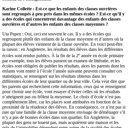
Karine Collette : Est-ce que les enfants des classes ouvrières
sont regroupés à peu près dans les mêmes écoles ? Est-ce qu’il y
a des écoles qui concentrent davantage des enfants des classes
ouvrières et d’autres les enfants des classes moyennes ?
Uta Papen : Oui, ceci est souvent le cas. Il y a des écoles qui
regroupent plutôt des enfants de la classe moyenne et d’autres où la
plupart des élèves viennent de la classe ouvrière. En voici peut-être
la raison : en Angleterre, les résultats des élèves dans les différentes
e
écoles sont rendus publics. À la fin de la 2
année en école primaire
par exemple, tous les élèves passent un examen de littératie, et les
écoles sont obligées de publier les résultats, alors les parents dont les
enfants vont entrer à l’école l’année suivante peuvent consulter ces
statistiques, se renseigner sur les résultats obtenus dans les
différentes écoles de leur quartier ou de leur ville. Cela veut dire que
les parents qui recherchent cette information, ceux qui se renseignent
pour choisir une école, vont essayer d’éviter celles où les résultats
n’atteignent pas ou frôlent la moyenne. Le choix d’école n’est pas
complètement libre, car les places sont attribuées en fonction de la
proximité de la résidence des élèves. En conséquence, ce n’est pas si
rare qu’une famille de la classe moyenne envisage de déménager s’il
n’y a pas de bonnes écoles dans son quartier. En Angleterre, la
plupart des gens ne louent pas, mais acquièrent une maison et les
prix de l’immobilier dépendent entre autres de la qualité des écoles