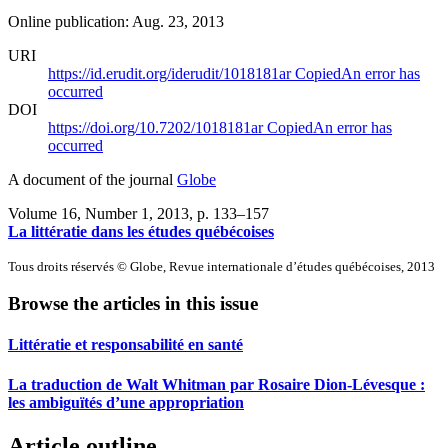
Online publication: Aug. 23, 2013
URI
https://id.erudit.org/iderudit/1018181ar
Copied
An error has
occurred
DOI
https://doi.org/10.7202/1018181ar
Copied
An error has
occurred
A document of the journal
Globe
Volume 16, Number 1, 2013
, p. 133–157
La littératie dans les études québécoises
Tous droits réservés © Globe, Revue internationale d’études québécoises, 2013
Browse the articles in this issue
Littératie et responsabilité en santé
La traduction de Walt Whitman par Rosaire Dion-Lévesque :
les ambiguïtés d’une appropriation
Article outline