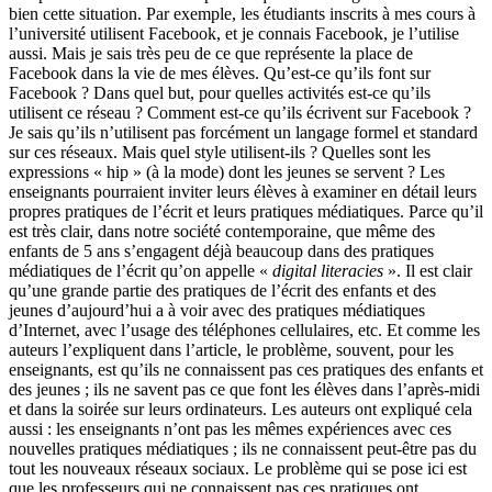
bien cette situation. Par exemple, les étudiants inscrits à mes cours à
l’université utilisent Facebook, et je connais Facebook, je l’utilise
aussi. Mais je sais très peu de ce que représente la place de
Facebook dans la vie de mes élèves. Qu’est-ce qu’ils font sur
Facebook ? Dans quel but, pour quelles activités est-ce qu’ils
utilisent ce réseau ? Comment est-ce qu’ils écrivent sur Facebook ?
Je sais qu’ils n’utilisent pas forcément un langage formel et standard
sur ces réseaux. Mais quel style utilisent-ils ? Quelles sont les
expressions « hip » (à la mode) dont les jeunes se servent ? Les
enseignants pourraient inviter leurs élèves à examiner en détail leurs
propres pratiques de l’écrit et leurs pratiques médiatiques. Parce qu’il
est très clair, dans notre société contemporaine, que même des
enfants de 5 ans s’engagent déjà beaucoup dans des pratiques
médiatiques de l’écrit qu’on appelle «
digital literacies
». Il est clair
qu’une grande partie des pratiques de l’écrit des enfants et des
jeunes d’aujourd’hui a à voir avec des pratiques médiatiques
d’Internet, avec l’usage des téléphones cellulaires, etc. Et comme les
auteurs l’expliquent dans l’article, le problème, souvent, pour les
enseignants, est qu’ils ne connaissent pas ces pratiques des enfants et
des jeunes ; ils ne savent pas ce que font les élèves dans l’après-midi
et dans la soirée sur leurs ordinateurs. Les auteurs ont expliqué cela
aussi : les enseignants n’ont pas les mêmes expériences avec ces
nouvelles pratiques médiatiques ; ils ne connaissent peut-être pas du
tout les nouveaux réseaux sociaux. Le problème qui se pose ici est
que les professeurs qui ne connaissent pas ces pratiques ont