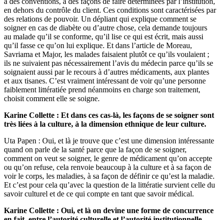
à des conventions, à des façons de faire déterminées par l’institution,
en dehors du contrôle du client. Ces conditions sont caractérisées par
des relations de pouvoir. Un dépliant qui explique comment se
soigner en cas de diabète ou d’autre chose, cela demande toujours
au malade qu’il se conforme, qu’il lise ce qui est écrit, mais aussi
qu’il fasse ce qu’on lui explique. Et dans l’article de Moreau,
Savriama et Major, les malades faisaient plutôt ce qu’ils voulaient ;
ils ne suivaient pas nécessairement l’avis du médecin parce qu’ils se
soignaient aussi par le recours à d’autres médicaments, aux plantes
et aux tisanes. C’est vraiment intéressant de voir qu’une personne
faiblement littératiée prend néanmoins en charge son traitement,
choisit comment elle se soigne.
Karine Collette : Et dans ces cas-là, les façons de se soigner sont
très liées à la culture, à la dimension ethnique de leur culture.
Uta Papen : Oui, et là je trouve que c’est une dimension intéressante
quand on parle de la santé parce que la façon de se soigner,
comment on veut se soigner, le genre de médicament qu’on accepte
ou qu’on refuse, cela renvoie beaucoup à la culture et à sa façon de
voir le corps, les maladies, à sa façon de définir ce qu’est la maladie.
Et c’est pour cela qu’avec la question de la littératie survient celle du
savoir culturel et de ce qui compte en tant que savoir médical.
Karine Collette : Oui, et là on devine une forme de concurrence
en fait, entre l’autorité culturelle et l’autorité institutionnelle.