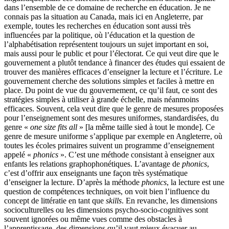
dans l’ensemble de ce domaine de recherche en éducation. Je ne
connais pas la situation au Canada, mais ici en Angleterre, par
exemple, toutes les recherches en éducation sont aussi très
influencées par la politique, où l’éducation et la question de
l’alphabétisation représentent toujours un sujet important en soi,
mais aussi pour le public et pour l’électorat. Ce qui veut dire que le
gouvernement a plutôt tendance à financer des études qui essaient de
trouver des manières efficaces d’enseigner la lecture et l’écriture. Le
gouvernement cherche des solutions simples et faciles à mettre en
place. Du point de vue du gouvernement, ce qu’il faut, ce sont des
stratégies simples à utiliser à grande échelle, mais néanmoins
efficaces. Souvent, cela veut dire que le genre de mesures proposées
pour l’enseignement sont des mesures uniformes, standardisées, du
genre «
one size fits all
» [la même taille sied à tout le monde]. Ce
genre de mesure uniforme s’applique par exemple en Angleterre, où
toutes les écoles primaires suivent un programme d’enseignement
appelé «
phonics
». C’est une méthode consistant à enseigner aux
enfants les relations graphophonétiques. L’avantage de
phonics
,
c’est d’offrir aux enseignants une façon très systématique
d’enseigner la lecture. D’après la méthode
phonics
, la lecture est une
question de compétences techniques, on voit bien l’influence du
concept de littératie en tant que
skills
. En revanche, les dimensions
socioculturelles ou les dimensions psycho-socio-cognitives sont
souvent ignorées ou même vues comme des obstacles à
l’apprentissage, des dimensions qu’il vaut mieux évacuer au