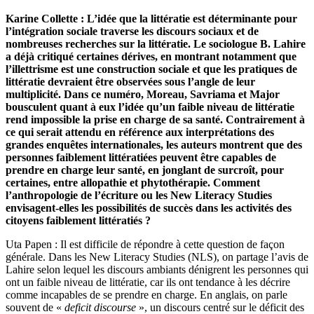
Karine Collette : L’idée que la littératie est déterminante pour
l’intégration sociale traverse les discours sociaux et de
nombreuses recherches sur la littératie. Le sociologue B. Lahire
a déjà critiqué certaines dérives, en montrant notamment que
l’illettrisme est une construction sociale et que les pratiques de
littératie devraient être observées sous l’angle de leur
multiplicité. Dans ce numéro, Moreau, Savriama et Major
bousculent quant à eux l’idée qu’un faible niveau de littératie
rend impossible la prise en charge de sa santé. Contrairement à
ce qui serait attendu en référence aux interprétations des
grandes enquêtes internationales, les auteurs montrent que des
personnes faiblement littératiées
peuvent être capables de
prendre en charge leur santé, en jonglant de surcroît, pour
certaines, entre allopathie et phytothérapie. Comment
l’anthropologie de l’écriture ou les New Literacy Studies
envisagent-elles les possibilités de succès dans les activités des
citoyens faiblement littératiés ?
Uta Papen : Il est difficile de répondre à cette question de façon
générale. Dans les New Literacy Studies (NLS), on partage l’avis de
Lahire selon lequel les discours ambiants dénigrent les personnes qui
ont un faible niveau de littératie, car ils ont tendance à les décrire
comme incapables de se prendre en charge. En anglais, on parle
souvent de «
deficit discourse
», un discours centré sur le déficit des