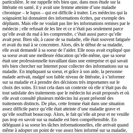
particulière. Je me rappelle très bien que, dans mon étude sur la
littératie en santé, il y avait une femme atteinte d’une maladie
chronique – le lupus – qui est difficile à traiter. Les médecins qui la
soignaient lui donnaient des informations écrites, par exemple des
dépliants. Mais elle ne voulait pas lire les informations remises par le
médecin ; elle refusait de les lire et ce n’était pas seulement parce
qu’elle avait du mal à les comprendre, c’était aussi parce qu’elle
avait peur. Bien sûr, à cause de sa maladie, elle était souvent fatiguée
et avait du mal à se concentrer. Alors, dès le début de sa maladie,
elle avait demandé à sa soeur de l’aider. Elle nous avait expliqué que
sa soeur avait une meilleure éducation qu’elle-même, que sa soeur
était une professionnelle travaillant dans une entreprise et qui savait
très bien chercher sur Internet pour collecter des informations sur sa
maladie. En impliquant sa soeur, et grâce à son aide, la personne
malade arrivait, malgré son faible niveau de littératie, à s’informer
sur sa maladie et à prendre des décisions très importantes sur le
choix des soins. Et tout cela dans un contexte où elle n’était pas du
tout satisfaite des traitements que le médecin lui avait proposés et où
elle avait consulté plusieurs médecins lui ayant présenté des
traitements distincts. De plus, cette femme était dans une situation
assez difficile parce qu’elle était atteinte d’une maladie grave et
qu’elle souffrait beaucoup. Alors, le fait qu’elle ait peur et ne veuille
pas trop en savoir sur sa maladie est bien compréhensible. En
déléguant à sa soeur les tâches informationnelles, elle arrivait quand
même à adopter un point de vue assez bien informé sur sa maladie,