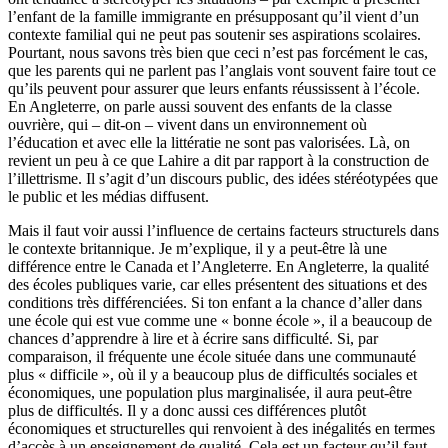
l’enfant de la famille immigrante en présupposant qu’il vient d’un
contexte familial qui ne peut pas soutenir ses aspirations scolaires.
Pourtant, nous savons très bien que ceci n’est pas forcément le cas,
que les parents qui ne parlent pas l’anglais vont souvent faire tout ce
qu’ils peuvent pour assurer que leurs enfants réussissent à l’école.
En Angleterre, on parle aussi souvent des enfants de la classe
ouvrière, qui – dit-on – vivent dans un environnement où
l’éducation et avec elle la littératie ne sont pas valorisées. Là, on
revient un peu à ce que Lahire a dit par rapport à la construction de
l’illettrisme. Il s’agit d’un discours public, des idées stéréotypées que
le public et les médias diffusent.
Mais il faut voir aussi l’influence de certains facteurs structurels dans
le contexte britannique. Je m’explique, il y a peut-être là une
différence entre le Canada et l’Angleterre. En Angleterre, la qualité
des écoles publiques varie, car elles présentent des situations et des
conditions très différenciées. Si ton enfant a la chance d’aller dans
une école qui est vue comme une « bonne école », il a beaucoup de
chances d’apprendre à lire et à écrire sans difficulté. Si, par
comparaison, il fréquente une école située dans une communauté
plus « difficile », où il y a beaucoup plus de difficultés sociales et
économiques, une population plus marginalisée, il aura peut-être
plus de difficultés. Il y a donc aussi ces différences plutôt
économiques et structurelles qui renvoient à des inégalités en termes
d’accès à un enseignement de qualité. Cela est un facteur qu’il faut