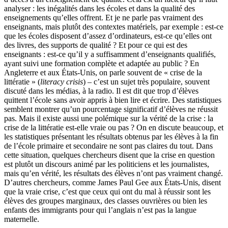
analyser : les inégalités dans les écoles et dans la qualité des
enseignements qu’elles offrent. Et je ne parle pas vraiment des
enseignants, mais plutôt des contextes matériels, par exemple : est-ce
que les écoles disposent d’assez d’ordinateurs, est-ce qu’elles ont
des livres, des supports de qualité ? Et pour ce qui est des
enseignants : est-ce qu’il y a suffisamment d’enseignants qualifiés,
ayant suivi une formation complète et adaptée au public ? En
Angleterre et aux États-Unis, on parle souvent de « crise de la
littératie » (
literacy crisis
) – c’est un sujet très populaire, souvent
discuté dans les médias, à la radio. Il est dit que trop d’élèves
quittent l’école sans avoir appris à bien lire et écrire. Des statistiques
semblent montrer qu’un pourcentage significatif d’élèves ne réussit
pas. Mais il existe aussi une polémique sur la vérité de la crise : la
crise de la littératie est-elle vraie ou pas ? On en discute beaucoup, et
les statistiques présentant les résultats obtenus par les élèves à la fin
de l’école primaire et secondaire ne sont pas claires du tout. Dans
cette situation, quelques chercheurs disent que la crise en question
est plutôt un discours animé par les politiciens et les journalistes,
mais qu’en vérité, les résultats des élèves n’ont pas vraiment changé.
D’autres chercheurs, comme James Paul Gee aux États-Unis, disent
que la vraie crise, c’est que ceux qui ont du mal à réussir sont les
élèves des groupes marginaux, des classes ouvrières ou bien les
enfants des immigrants pour qui l’anglais n’est pas la langue
maternelle.