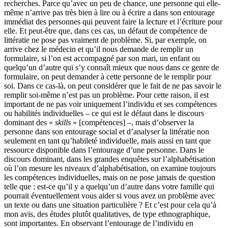
recherches. Parce qu’avec un peu de chance, une personne qui elle-
même n’arrive pas très bien à lire ou à écrire a dans son entourage
immédiat des personnes qui peuvent faire la lecture et l’écriture pour
elle. Et peut-être que, dans ces cas, un défaut de compétence de
littératie ne pose pas vraiment de problème. Si, par exemple, on
arrive chez le médecin et qu’il nous demande de remplir un
formulaire, si l’on est accompagné par son mari, un enfant ou
quelqu’un d’autre qui s’y connaît mieux que nous dans ce genre de
formulaire, on peut demander à cette personne de le remplir pour
soi. Dans ce cas-là, on peut considérer que le fait de ne pas savoir le
remplir soi-même n’est pas un problème. Pour cette raison, il est
important de ne pas voir uniquement l’individu et ses compétences
ou habilités individuelles – ce qui est le défaut dans le discours
dominant des «
skills
» [compétences] –, mais d’observer la
personne dans son entourage social et d’analyser la littératie non
seulement en tant qu’habileté individuelle, mais aussi en tant que
ressource disponible dans l’entourage d’une personne. Dans le
discours dominant, dans les grandes enquêtes sur l’alphabétisation
où l’on mesure les niveaux d’alphabétisation, on examine toujours
les compétences individuelles, mais on ne pose jamais de question
telle que : est-ce qu’il y a quelqu’un d’autre dans votre famille qui
pourrait éventuellement vous aider si vous avez un problème avec
un texte ou dans une situation particulière ? Et c’est pour cela qu’à
mon avis, des études plutôt qualitatives, de type ethnographique,
sont importantes. En observant l’entourage de l’individu en