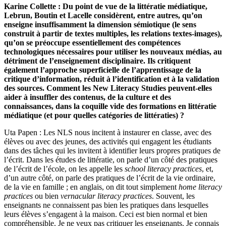
Karine Collette : Du point de vue de la littératie médiatique,
Lebrun, Boutin et Lacelle considèrent, entre autres, qu’on
enseigne insuffisamment la dimension sémiotique (le sens
construit à partir de textes multiples, les relations textes-images),
qu’on se préoccupe essentiellement des compétences
technologiques nécessaires pour utiliser les nouveaux médias, au
détriment de l’enseignement disciplinaire. Ils critiquent
également l’approche superficielle de l’apprentissage de la
critique d’information, réduit à l’identification et à la validation
des sources. Comment les New Literacy Studies peuvent-elles
aider à insuffler des contenus, de la culture et des
connaissances, dans la coquille vide des formations en littératie
médiatique (et pour quelles catégories de littératies) ?
Uta Papen : Les NLS nous incitent à instaurer en classe, avec des
élèves ou avec des jeunes, des activités qui engagent les étudiants
dans des tâches qui les invitent à identifier leurs propres pratiques de
l’écrit. Dans les études de littératie, on parle d’un côté des pratiques
de l’écrit de l’école, on les appelle les
school literacy practices
, et,
d’un autre côté, on parle des pratiques de l’écrit de la vie ordinaire,
de la vie en famille ; en anglais, on dit tout simplement
home literacy
practices
ou bien
vernacular literacy practices
. Souvent, les
enseignants ne connaissent pas bien les pratiques dans lesquelles
leurs élèves s’engagent à la maison. Ceci est bien normal et bien
compréhensible. Je ne veux pas critiquer les enseignants. Je connais