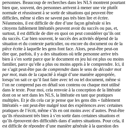
personnes. Beaucoup de recherches dans les NLS montrent pourtant
bien que, souvent, des personnes arrivent à mener une vie plutôt
normale et réussissent à se sortir de situations qui peuvent être
difficiles, même si elles ne savent pas très bien lire et écrire.
Néanmoins, il est difficile de dire d’une façon générale si les
citoyens faiblement littératiés peuvent avoir du succès ou pas, et,
surtout, il est difficile de dire en quoi on peut considérer qu’ils ont
du succès. Car bien souvent, le succès des activités dépend de la
situation et du contexte particulier, ou encore du document ou de la
pièce écrite à laquelle les gens font face. Alors, peut-être peut-on
dire que, parfois, il y a des situations où telle personne arrive très
bien à s’en sortir parce que le document en jeu lui est plus ou moins
familier, parce qu’elle a plus ou moins appris à le comprendre. Ici, il
ne s’agit peut-être pas de
comprendre
dans le sens de
décoder mot
par mot
, mais de la capacité à réagir d’une manière appropriée,
lorsqu’on sait ce qu’il faut faire avec tel ou tel document, même si
l’on ne comprend pas en détail son contenu ou chaque mot utilisé
dans le texte. Pour moi, cela renvoie à la conception de la littératie
dont on se sert dans les NLS, la littératie en tant que pratiques
multiples. Et je dis cela car je pense que les gens dits « faiblement
littératiés » ont peut-être malgré tout des expériences avec certaines
pratiques de l’écrit, même s’ils en ont moins avec d’autres. Peut-être
qu’ils réussissent très bien à s’en sortir dans certaines situations et
qu’ils éprouvent des difficultés dans d’autres situations. Pour cela, il
est difficile de répondre d’une manière générale à la question des