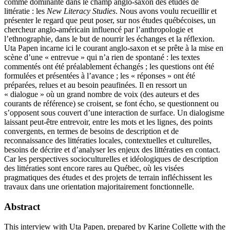
comme dominante dans le champ anglo-saxon des études de
littératie : les
New Literacy
Studies
. Nous avons voulu recueillir et
présenter le regard que peut poser, sur nos études québécoises, un
chercheur anglo-américain influencé par l’anthropologie et
l’ethnographie, dans le but de nourrir les échanges et la réflexion.
Uta Papen incarne ici le courant anglo-saxon et se prête à la mise en
scène d’une « entrevue » qui n’a rien de spontané : les textes
commentés ont été préalablement échangés ; les questions ont été
formulées et présentées à l’avance ; les « réponses » ont été
préparées, relues et au besoin peaufinées. Il en ressort un
« dialogue » où un grand nombre de voix (des auteurs et des
courants de référence) se croisent, se font écho, se questionnent ou
s’opposent sous couvert d’une interaction de surface. Un dialogisme
laissant peut-être entrevoir, entre les mots et les lignes, des points
convergents, en termes de besoins de description et de
reconnaissance des littératies locales, contextuelles et culturelles,
besoins de décrire et d’analyser les enjeux des littératies en contact.
Car les perspectives socioculturelles et idéologiques de description
des littératies sont encore rares au Québec, où les visées
pragmatiques des études et des projets de terrain infléchissent les
travaux dans une orientation majoritairement fonctionnelle.
Abstract
This interview with Uta Papen, prepared by Karine Collette with the