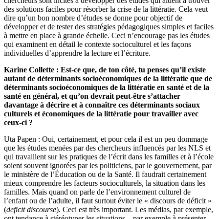
chercheurs sont incités à développer des études qui aident à trouver
des solutions faciles pour résorber la crise de la littératie. Cela veut
dire qu’un bon nombre d’études se donne pour objectif de
développer et de tester des stratégies pédagogiques simples et faciles
à mettre en place à grande échelle. Ceci n’encourage pas les études
qui examinent en détail le contexte socioculturel et les façons
individuelles d’apprendre la lecture et l’écriture.
Karine Collette : Est-ce que, de ton côté, tu penses qu’il existe
autant de déterminants socioéconomiques de la littératie que de
déterminants socioéconomiques de la littératie en santé et de la
santé en général, et qu’on devrait peut-être s’attacher
davantage à décrire et à connaître ces déterminants sociaux
culturels et économiques de la littératie pour travailler avec
ceux-ci ?
Uta Papen : Oui, certainement, et pour cela il est un peu dommage
que les études menées par des chercheurs influencés par les NLS et
qui travaillent sur les pratiques de l’écrit dans les familles et à l’école
soient souvent ignorées par les politiciens, par le gouvernement, par
le ministère de l’Éducation ou de la Santé. Il faudrait certainement
mieux comprendre les facteurs socioculturels, la situation dans les
familles. Mais quand on parle de l’environnement culturel de
l’enfant ou de l’adulte, il faut surtout éviter le « discours de déficit »
(
deficit discourse
). Ceci est très important. Les médias, par exemple,
ont tendance à stéréotyper les situations – par exemple à présenter