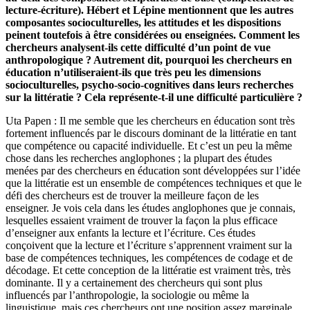
lecture-écriture). Hébert et Lépine mentionnent que les autres
composantes socioculturelles, les attitudes et les dispositions
peinent toutefois à être considérées ou enseignées. Comment les
chercheurs analysent-ils cette difficulté d’un point de vue
anthropologique ? Autrement dit, pourquoi les chercheurs en
éducation n’utiliseraient-ils que très peu les dimensions
socioculturelles, psycho-socio-cognitives dans leurs recherches
sur la littératie ? Cela représente-t-il une difficulté particulière ?
Uta Papen : Il me semble que les chercheurs en éducation sont très
fortement influencés par le discours dominant de la littératie en tant
que compétence ou capacité individuelle. Et c’est un peu la même
chose dans les recherches anglophones ; la plupart des études
menées par des chercheurs en éducation sont développées sur l’idée
que la littératie est un ensemble de compétences techniques et que le
défi des chercheurs est de trouver la meilleure façon de les
enseigner. Je vois cela dans les études anglophones que je connais,
lesquelles essaient vraiment de trouver la façon la plus efficace
d’enseigner aux enfants la lecture et l’écriture. Ces études
conçoivent que la lecture et l’écriture s’apprennent vraiment sur la
base de compétences techniques, les compétences de codage et de
décodage. Et cette conception de la littératie est vraiment très, très
dominante. Il y a certainement des chercheurs qui sont plus
influencés par l’anthropologie, la sociologie ou même la
linguistique, mais ces chercheurs ont une position assez marginale