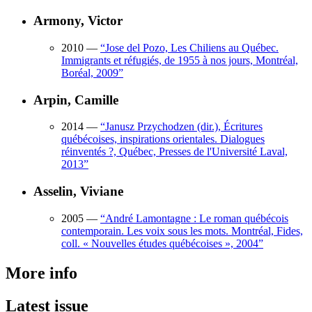
Armony, Victor
2010
—
“
Jose del Pozo, Les Chiliens au Québec.
Immigrants et réfugiés, de 1955 à nos jours, Montréal,
Boréal, 2009
”
Arpin, Camille
2014
—
“
Janusz Przychodzen (dir.), Écritures
québécoises, inspirations orientales. Dialogues
réinventés ?, Québec, Presses de l'Université Laval,
2013
”
Asselin, Viviane
2005
—
“
André Lamontagne : Le roman québécois
contemporain. Les voix sous les mots. Montréal, Fides,
coll. « Nouvelles études québécoises », 2004
”
More info
Latest issue