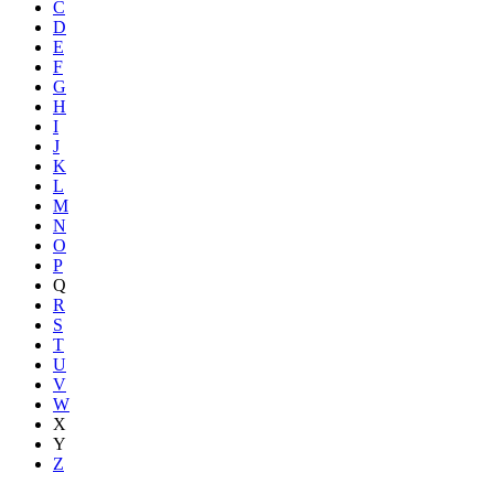
C
D
E
F
G
H
I
J
K
L
M
N
O
P
Q
R
S
T
U
V
W
X
Y
Z