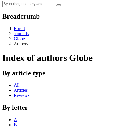
Breadcrumb
Érudit
Journals
Globe
Authors
Index of authors
Globe
By article type
All
Articles
Reviews
By letter
A
B