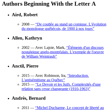
Authors Beginning With the Letter A
Aird, Robert
2008
—
“
De coutlée au stand up comique. L'évolution
du monologue québécois, de 1900 à nos jours
”
Allen, Kathryn
2002
— Avec Lajoie, Mark,
“
Éléments d'un discours
nostalgique anglo-montréalais. L'exemple de l'oeuvre
de William Weintraub
”
Anctil, Pierre
2015
— Avec Robinson, Ira,
“
Introduction.
L'antisémitisme au Québec
”
2015
—
“
Le Devoir et les Juifs. Complexités d'une
relation sans cesse changeante (1910-1963)
”
Andrès, Bernard
2011
—
“
Michel Ducharme, Le concept de liberté au