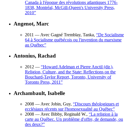
Canada à l'époque des révolutions atlantiques 1776-
1838, Montréal, McGill-Queen's University Press,
2010
”
Angenot, Marc
2011
— Avec Gagné Tremblay, Tanka,
“
De Socialisme
64 à Socialisme québécois ou l'invention du marxisme
au Québec
”
Antonius, Rachad
2012
—
“
Howard Adelman et Pierre Anctil (dir.),
Religion, Culture, and the State: Reflections on the
Bouchard-Taylor Report, Toronto, University of
Toronto Press, 2011
”
Archambault, Isabelle
2008
— Avec Jobin, Guy,
“
Discours théologiques et
ecclésiaux récents sur l'homosexualité au Québec
”
2008
— Avec Bibby, Reginald W.,
“
La religion à la
carte au Québec. Un problème d'offre, de demande, ou
des deux?
”