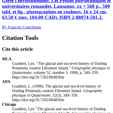
Gérer l'environnement. Les Presses polytechniques et
universitaires romandes, Lausanne, xx + 568 p., 500
tabl. et fig., photographies en couleurs, 16 x 24 cm,
63,50 € (env. 104,00 CAD). ISBN 2-88074-501-2.
By François Courchesne
Citation Tools
Cite this article
MLA
Gualtieri, Lyn. "The glacial and sea-level history of Darling
Peninsula, eastern Ellesmere Island."
Géographie physique et
Quaternaire
, volume 52, number 3, 1998, p. 349–359.
https://doi.org/10.7202/004830ar
APA
Gualtieri, L. (1998). The glacial and sea-level history of
Darling Peninsula, eastern Ellesmere Island.
Géographie
physique et Quaternaire
,
52
(3), 349–359.
https://doi.org/10.7202/004830ar
Chicago
Gualtieri, Lyn "The glacial and sea-level history of Darling