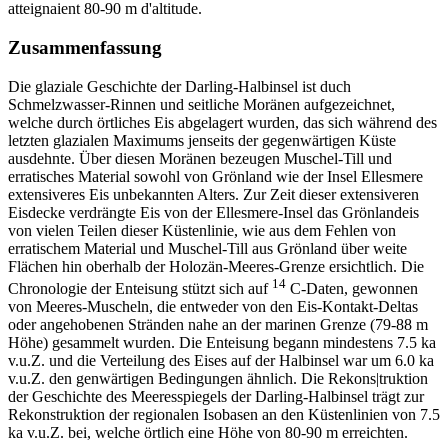
atteignaient 80-90 m d'altitude.
Zusammenfassung
Die glaziale Geschichte der Darling-Halbinsel ist duch
Schmelzwasser-Rinnen und seitliche Moränen aufgezeichnet,
welche durch örtliches Eis abgelagert wurden, das sich während des
letzten glazialen Maximums jenseits der gegenwärtigen Küste
ausdehnte. Über diesen Moränen bezeugen Muschel-Till und
erratisches Material sowohl von Grönland wie der Insel Ellesmere
extensiveres Eis unbekannten Alters. Zur Zeit dieser extensiveren
Eisdecke verdrängte Eis von der Ellesmere-Insel das Grönlandeis
von vielen Teilen dieser Küstenlinie, wie aus dem Fehlen von
erratischem Material und Muschel-Till aus Grönland über weite
Flächen hin oberhalb der Holozän-Meeres-Grenze ersichtlich. Die
14
Chronologie der Enteisung stützt sich auf
C-Daten, gewonnen
von Meeres-Muscheln, die entweder von den Eis-Kontakt-Deltas
oder angehobenen Stränden nahe an der marinen Grenze (79-88 m
Höhe) gesammelt wurden. Die Enteisung begann mindestens 7.5 ka
v.u.Z. und die Verteilung des Eises auf der Halbinsel war um 6.0 ka
v.u.Z. den genwärtigen Bedingungen ähnlich. Die Rekons|truktion
der Geschichte des Meeresspiegels der Darling-Halbinsel trägt zur
Rekonstruktion der regionalen Isobasen an den Küstenlinien von 7.5
ka v.u.Z. bei, welche örtlich eine Höhe von 80-90 m erreichten.