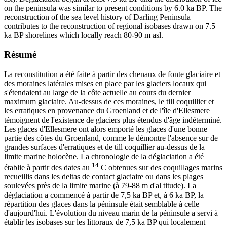
on the peninsula was similar to present conditions by 6.0 ka BP. The
reconstruction of the sea level history of Darling Peninsula
contributes to the reconstruction of regional isobases drawn on 7.5
ka BP shorelines which locally reach 80-90 m asl.
Résumé
La reconstitution a été faite à partir des chenaux de fonte glaciaire et
des moraines latérales mises en place par les glaciers locaux qui
s'étendaient au large de la côte actuelle au cours du dernier
maximum glaciaire. Au-dessus de ces moraines, le till coquillier et
les erratiques en provenance du Groenland et de l'île d'Ellesmere
témoignent de l'existence de glaciers plus étendus d'âge indéterminé.
Les glaces d'Ellesmere ont alors emporté les glaces d'une bonne
partie des côtes du Groenland, comme le démontre l'absence sur de
grandes surfaces d'erratiques et de till coquillier au-dessus de la
limite marine holocène. La chronologie de la déglaciation a été
14
établie à partir des dates au
C obtenues sur des coquillages marins
recueillis dans les deltas de contact glaciaire ou dans les plages
soulevées près de la limite marine (à 79-88 m d'al titude). La
déglaciation a commencé à partir de 7,5 ka BP et, à 6 ka BP, la
répartition des glaces dans la péninsule était semblable à celle
d'aujourd'hui. L'évolution du niveau marin de la péninsule a servi à
établir les isobases sur les littoraux de 7,5 ka BP qui localement