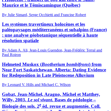
Maurice et le Témiscamingue (Québec)
By Julie Simard, Serge Occhietti and Francine Robert
Les systèmes travertineux holocènes et les
paléopaysages méditerranéens et subalpins (France)
: une analyse géobotanique séquentielle à haute
résolution spatiale
By Adam A. Ali, Jean-Louis Guendon, Jean-Frédéric Terral and
Paul Roiron
Helmeted Muskox (
Bootherium bombifrons
) from
Near Fort Saskatchewan, Alberta: Dating Evidence
for Redeposition in Late Pleistocene Alluvium
By Leonard V. Hills and Michael C. Wilson
Gobat, Jean-Michel, Aragno, Michel et Matthey,
Willy, 2003.
Le sol vivant
. Bases de pédologie –
e
Biologie des sols. 2
éd. revue et augmentée. Coll.