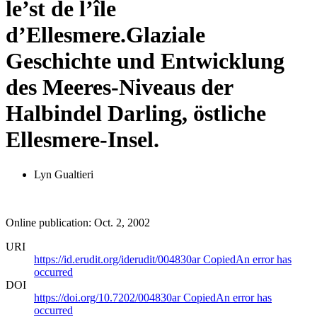
le’st de l’île
d’Ellesmere.
Glaziale
Geschichte und Entwicklung
des Meeres-Niveaus der
Halbindel Darling, östliche
Ellesmere-Insel.
Lyn Gualtieri
Online publication: Oct. 2, 2002
URI
https://id.erudit.org/iderudit/004830ar
Copied
An error has
occurred
DOI
https://doi.org/10.7202/004830ar
Copied
An error has
occurred