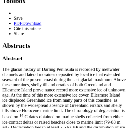
Toolbox
Save
PDF
Download
Cite this article
Share
Abstracts
Abstract
The glacial history of Darling Peninsula is recorded by meltwater
channels and lateral moraines deposited by local ice that extended
seaward of the present coast during the last glacial maximum. Above
these moraines, shelly till and erratics of both Greenland and
Ellesmere Island prove nance record more extensive ice of unknown
age. At the time of this more extensive ice cover, Ellesmere Island
ice displaced Greenland ice from many parts of this coastline, as
shown by the widespread absence of Greenland erratics and shelly
tills above Holocene marine limit. The chronology of deglaciation is
14
based on
C dates obtained on marine shells collected from either
ice-contact deltas or raised beaches close to marine limit (79-88 m
asl). Deglaciation began at least 7.5 ka BP and the distribution of ice