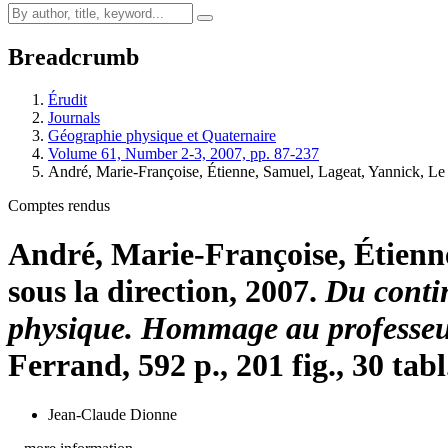
Breadcrumb
Érudit
Journals
Géographie physique et Quaternaire
Volume 61, Number 2-3, 2007, pp. 87-237
André, Marie-Françoise, Étienne, Samuel, Lageat, Yannick, Le
Comptes rendus
André, Marie-Françoise, Étienne
sous la direction, 2007.
Du contin
physique. Hommage au professeu
Ferrand, 592 p., 201 fig., 30 ta
Jean-Claude Dionne