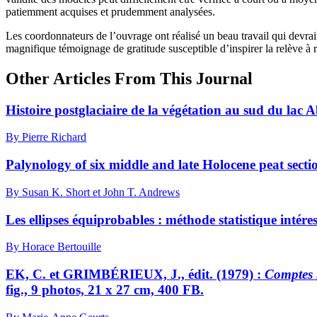
patiemment acquises et prudemment analysées.
Les coordonnateurs de l’ouvrage ont réalisé un beau travail qui devrait
magnifique témoignage de gratitude susceptible d’inspirer la relève à r
Other Articles From This Journal
Histoire postglaciaire de la végétation au sud du lac 
By Pierre Richard
Palynology of six middle and late Holocene peat sectio
By Susan K. Short et John T. Andrews
Les ellipses équiprobables : méthode statistique intéress
By Horace Bertouille
EK, C. et GRIMBÉRIEUX, J., édit. (1979) :
Comptes 
fig., 9 photos, 21 x 27 cm, 400 FB.