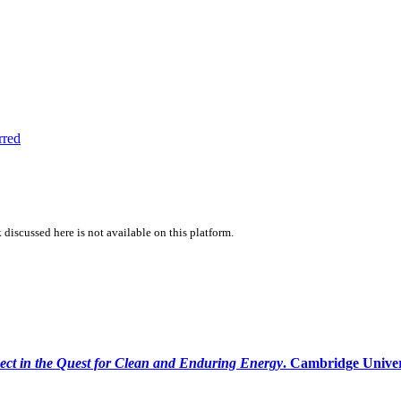
rred
 discussed here is not available on this platform.
ect in the Quest for Clean and Enduring Energy
. Cambridge Univer