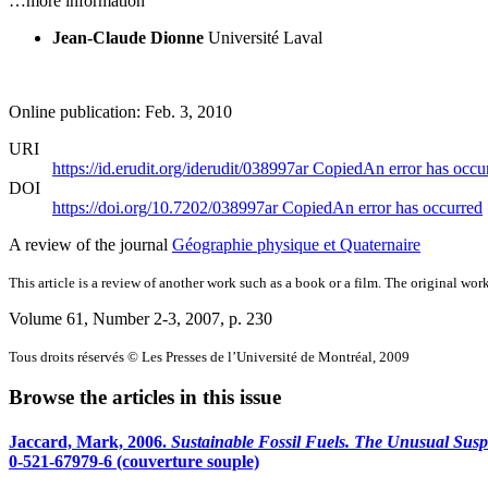
…more information
Jean-Claude Dionne
Université Laval
Online publication: Feb. 3, 2010
URI
https://id.erudit.org/iderudit/038997ar
Copied
An error has occu
DOI
https://doi.org/10.7202/038997ar
Copied
An error has occurred
A review of the journal
Géographie physique et Quaternaire
This article is a review of another work such as a book or a film. The original work
Volume 61, Number 2-3, 2007
, p. 230
Tous droits réservés © Les Presses de l’Université de Montréal, 2009
Browse the articles in this issue
Jaccard, Mark, 2006.
Sustainable Fossil Fuels. The Unusual Susp
0-521-67979-6 (couverture souple)