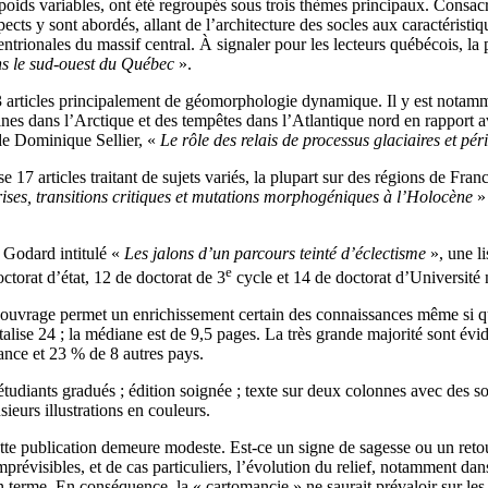
 poids variables, ont été regroupés sous trois thèmes principaux. Consa
cts y sont abordés, allant de l’architecture des socles aux caractéristiq
ntrionales du massif central. À signaler pour les lecteurs québécois, la 
ns le sud-ouest du Québec
».
 articles principalement de géomorphologie dynamique. Il y est notammen
ines dans l’Arctique et des tempêtes dans l’Atlantique nord en rapport a
de Dominique Sellier, «
Le rôle des relais de processus glaciaires et pé
ise 17 articles traitant de sujets variés, la plupart sur des régions de Fr
ises, transitions critiques et mutations morphogéniques à l’Holocène
» 
 Godard intitulé «
Les jalons d’un parcours teinté d’éclectisme
», une li
e
octorat d’état, 12 de doctorat de 3
cycle et 14 de doctorat d’Université
et ouvrage permet un enrichissement certain des connaissances même si
otalise 24 ; la médiane est de 9,5 pages. La très grande majorité sont évi
France et 23 % de 8 autres pays.
s étudiants gradués ; édition soignée ; texte sur deux colonnes avec des 
sieurs illustrations en couleurs.
ette publication demeure modeste. Est-ce un signe de sagesse ou un retour
révisibles, et de cas particuliers, l’évolution du relief, notamment dan
n terme. En conséquence, la « cartomancie » ne saurait prévaloir sur les o