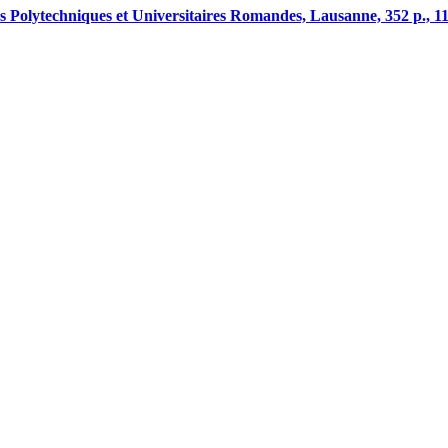
es Polytechniques et Universitaires Romandes, Lausanne, 352 p., 110