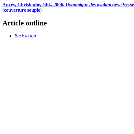
Ancey, Christophe, édit., 2006.
Dynamique des avalanches
. Press
(couverture souple)
Article outline
Back to top