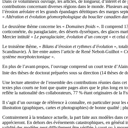
Dans ce volumineux ouvrage, les articles, de longueur, d’intérêt et de
contributions concernant diverses régions dans le monde. Plusieurs aspe
l’érosion aréolaire et les grands épandages détritiques des marges septe
«
Altération et évolution géomorphologique du bouclier canadien da
Le deuxième thème concerne les «
Domaines froids
». Il comprend 13
corticométrie, du paraglaciaire, des déserts dysréiques, des glaces mar
Mercier intitulé «
Le paraglaciaire, évolution d’un concept
» et celui 
Le troisième thème, «
Bilans d’érosion et rythmes d’évolution
», total
Scandinavie). À lire entre autres l’article de René Neboit-Guilhot «
Cr
système morphotectonique
».
En plus de l’avant-propos, l’ouvrage comprend un court texte d’Alain
liste des thèses de doctorat préparées sous sa direction (14 thèses de d
Une lecture attentive de l’ensemble des contributions réunies dans c
textes plus courts ne font que quatre pages alors que le plus long en t
reflète la nationalité des collaborateurs, 77 % étant originaires de la 
Il s’agit d’un ouvrage de référence à connaître, en particulier pour le
illustration (graphiques, cartes et photographies) de bonne qualité ; plu
Contrairement à la tendance actuelle, la part faite aux modèles dans c
apprécieront. En dehors des événements catastrophiques, en général imp
validité des modèles peut difficilement être vérifiée à court ou à moye