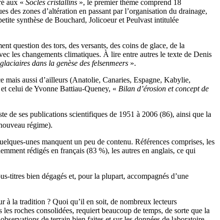
cré aux «
Socles cristallins
», le premier thème comprend 18
ues des zones d’altération en passant par l’organisation du drainage,
petite synthèse de Bouchard, Jolicoeur et Peulvast intitulée
t question des tors, des versants, des coins de glace, de la
vec les changements climatiques. À lire entre autres le texte de Denis
riglaciaires dans la genèse des felsenmeers
».
ance mais aussi d’ailleurs (Anatolie, Canaries, Espagne, Kabylie,
et celui de Yvonne Battiau-Queney, «
Bilan d’érosion et concept de
ste de ses publications scientifiques de 1951 à 2006 (86), ainsi que la
 nouveau régime).
 quelques-unes manquent un peu de contenu. Références comprises, les
demment rédigés en français (83 %), les autres en anglais, ce qui
sous-titres bien dégagés et, pour la plupart, accompagnés d’une
 à la tradition ? Quoi qu’il en soit, de nombreux lecteurs
s les roches consolidées, requiert beaucoup de temps, de sorte que la
bservations de terrain bien faites et sur les données de laboratoire