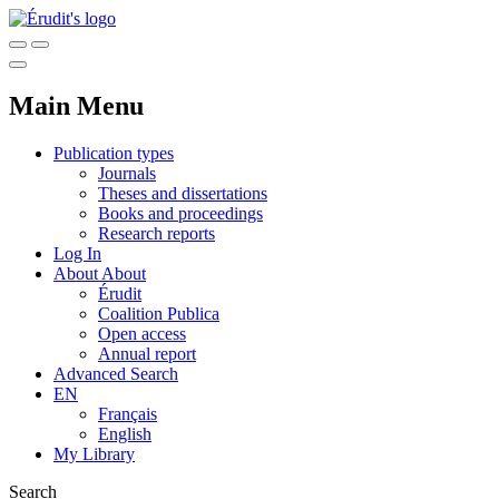
Main Menu
Publication types
Journals
Theses and dissertations
Books and proceedings
Research reports
Log In
About
About
Érudit
Coalition Publica
Open access
Annual report
Advanced Search
EN
Français
English
My Library
Search