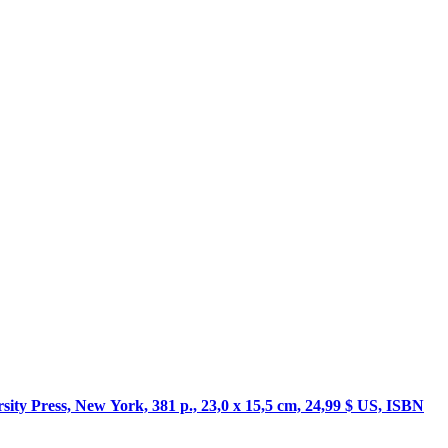
sity Press, New York, 381 p., 23,0 x 15,5 cm, 24,99 $ US, ISBN