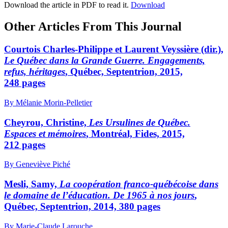
Download the article in PDF to read it.
Download
Other Articles From This Journal
Courtois Charles-Philippe et Laurent Veyssière (dir.),
Le Québec dans la Grande Guerre. Engagements,
refus, héritages
, Québec, Septentrion, 2015,
248 pages
By Mélanie Morin-Pelletier
Cheyrou, Christine,
Les Ursulines de Québec.
Espaces et mémoires
, Montréal, Fides, 2015,
212 pages
By Geneviève Piché
Mesli, Samy,
La coopération franco-québécoise dans
le domaine de l’éducation. De 1965 à nos jours
,
Québec, Septentrion, 2014, 380 pages
By Marie-Claude Larouche