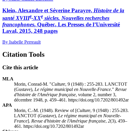
Klein, Alexandre et Séverine Parayre,
Histoire de la
e
e
santé XVIII
-XX
siècles. Nouvelles recherches
francophones
, Québec, Les Presses de l’Université
Laval, 2015, 248 pages
By Isabelle Perreault
Citation Tools
Cite this article
MLA
Morin, Conrad-M. "
Culture
, 9 (1948) : 255-283. LANCTOT
(Gustave),
Le régime municipal en Nouvelle-France
."
Revue
d'histoire de l'Amérique française
, volume 2, number 3,
décembre 1948, p. 459–461. https://doi.org/10.7202/801492ar
APA
Morin, C.-M. (1948). Review of [
Culture
, 9 (1948) : 255-283.
LANCTOT (Gustave),
Le régime municipal en Nouvelle-
France
].
Revue d'histoire de l'Amérique française
,
2
(3), 459–
461. https://doi.org/10.7202/801492ar