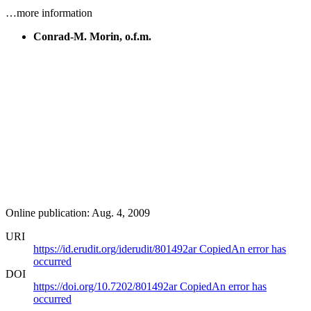
…more information
Conrad-M. Morin, o.f.m.
Online publication: Aug. 4, 2009
URI
https://id.erudit.org/iderudit/801492ar
Copied
An error has
occurred
DOI
https://doi.org/10.7202/801492ar
Copied
An error has
occurred