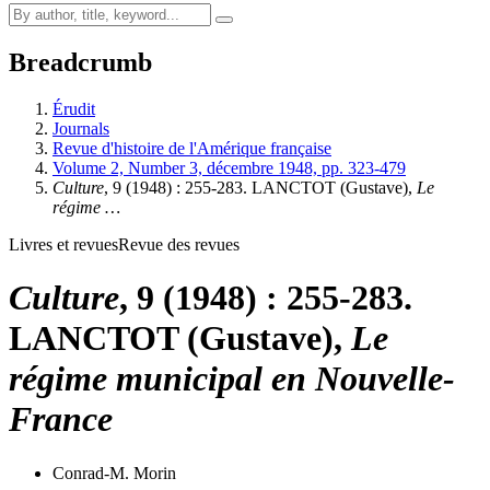
Breadcrumb
Érudit
Journals
Revue d'histoire de l'Amérique française
Volume 2, Number 3, décembre 1948, pp. 323-479
Culture
, 9 (1948) : 255-283. LANCTOT (Gustave),
Le
régime …
Livres et revues
Revue des revues
Culture
, 9 (1948) : 255-283.
LANCTOT (Gustave),
Le
régime municipal en Nouvelle-
France
Conrad-M. Morin