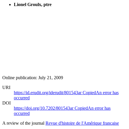
Lionel Groulx, ptre
Online publication: July 21, 2009
URI
https://id.erudit.org/iderudit/801543ar
Copied
An error has
occurred
DOI
https://doi.org/10.7202/801543ar
Copied
An error has
occurred
A review of the journal
Revue d'histoire de l'Amérique française