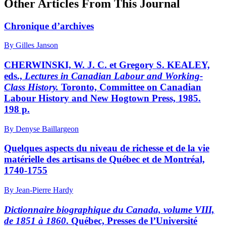
Other Articles From This Journal
Chronique d’archives
By Gilles Janson
CHERWINSKI, W. J. C. et Gregory S. KEALEY,
eds.,
Lectures in Canadian Labour and Working-
Class History.
Toronto, Committee on Canadian
Labour History and New Hogtown Press, 1985.
198 p.
By Denyse Baillargeon
Quelques aspects du niveau de richesse et de la vie
matérielle des artisans de Québec et de Montréal,
1740-1755
By Jean-Pierre Hardy
Dictionnaire biographique du Canada, volume VIII,
de 1851 à 1860
. Québec, Presses de l’Université