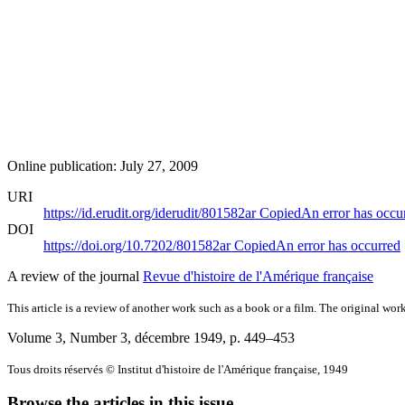
Online publication: July 27, 2009
URI
https://id.erudit.org/iderudit/801582ar
Copied
An error has occu
DOI
https://doi.org/10.7202/801582ar
Copied
An error has occurred
A review of the journal
Revue d'histoire de l'Amérique française
This article is a review of another work such as a book or a film. The original work
Volume 3, Number 3, décembre 1949
, p. 449–453
Tous droits réservés © Institut d'histoire de l'Amérique française, 1949
Browse the articles in this issue