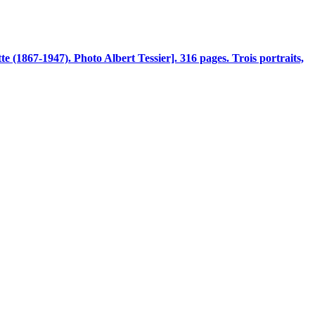
(1867-1947). Photo Albert Tessier]. 316 pages. Trois portraits,