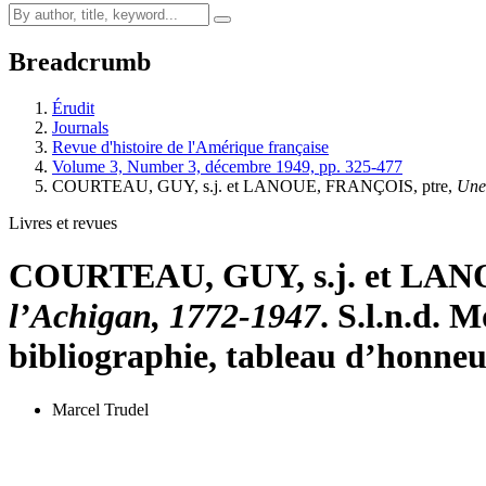
Breadcrumb
Érudit
Journals
Revue d'histoire de l'Amérique française
Volume 3, Number 3, décembre 1949, pp. 325-477
COURTEAU, GUY, s.j. et LANOUE, FRANÇOIS, ptre,
Une
Livres et revues
COURTEAU, GUY, s.j. et LAN
l’Achigan, 1772-1947
. S.l.n.d. 
bibliographie, tableau d’honneur
Marcel Trudel