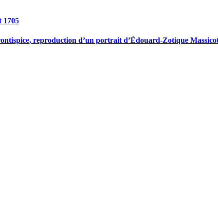
t 1705
ntispice, reproduction d’un portrait d’Édouard-Zotique Massicotte 