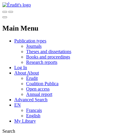
Main Menu
Publication types
Journals
Theses and dissertations
Books and proceedings
Research reports
Log In
About
About
Érudit
Coalition Publica
Open access
Annual report
Advanced Search
EN
Français
English
My Library
Search