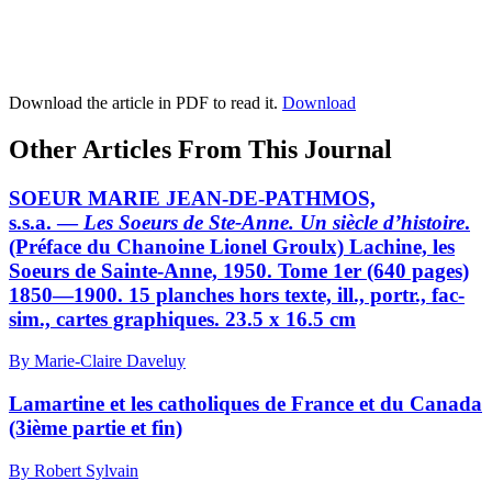
Download the article in PDF to read it.
Download
Other Articles From This Journal
SOEUR MARIE JEAN-DE-PATHMOS,
s.s.a. —
Les Soeurs de Ste-Anne. Un siècle d’histoire
.
(Préface du Chanoine Lionel Groulx) Lachine, les
Soeurs de Sainte-Anne, 1950. Tome 1er (640 pages)
1850—1900. 15 planches hors texte, ill., portr., fac-
sim., cartes graphiques. 23.5 x 16.5 cm
By Marie-Claire Daveluy
Lamartine et les catholiques de France et du Canada
(3ième partie et fin)
By Robert Sylvain