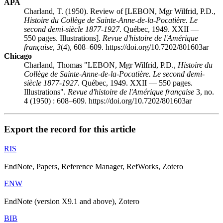
APA
Charland, T. (1950). Review of [LEBON, Mgr Wilfrid, P.D.,
Histoire du Collège de Sainte-Anne-de-la-Pocatière. Le
second demi-siècle 1877-1927
. Québec, 1949. XXII —
550 pages. Illustrations].
Revue d'histoire de l'Amérique
française
,
3
(4), 608–609. https://doi.org/10.7202/801603ar
Chicago
Charland, Thomas "LEBON, Mgr Wilfrid, P.D.,
Histoire du
Collège de Sainte-Anne-de-la-Pocatière. Le second demi-
siècle 1877-1927
. Québec, 1949. XXII — 550 pages.
Illustrations".
Revue d'histoire de l'Amérique française
3, no.
4 (1950) : 608–609. https://doi.org/10.7202/801603ar
Export the record for this article
RIS
EndNote, Papers, Reference Manager, RefWorks, Zotero
ENW
EndNote (version X9.1 and above), Zotero
BIB