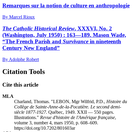
Remarques sur la notion de culture en anthropologie
By Marcel Rioux
The Catholic Historical Review
, XXXVI, No. 2
(Washington, July 1950) : 163—189. Mason Wade,
“The French Parish and
Survivance
in nineteenth
Century New England”
By Adolphe Robert
Citation Tools
Cite this article
MLA
Charland, Thomas. "LEBON, Mgr Wilfrid, P.D.,
Histoire du
Collège de Sainte-Anne-de-la-Pocatière. Le second demi-
siècle 1877-1927
. Québec, 1949. XXII — 550 pages.
Illustrations."
Revue d'histoire de l'Amérique française
,
volume 3, number 4, mars 1950, p. 608–609.
https://doi.org/10.7202/801603ar