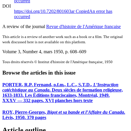
occurred
DOI
https://doi.org/10.7202/801603ar
Copied
An error has
occurred
A review of the journal
Revue d'histoire de l'Amérique française
This article is a review of another work such as a book or a film. The original
work discussed here is not available on this platform.
Volume 3, Number 4, mars 1950
, p. 608–609
Tous droits réservés © Institut d'histoire de l'Amérique française, 1950
Browse the articles in this issue
PORTER, R.P. Fernand, o.f.m., L.C., S.T.D.,
L’Instruction
catéchistique au Canada
. Deux siècles de formation religieuse,
1633-1833. Les Éditions franciscaines, Montréal, 1949.
XXXV — 332 pages. XVI planches hors texte
ROY, Pierre-Georges,
Bigot et sa bande et l’Affaire du Canada
.
Lévis, 1950. 370 pages
Article outline