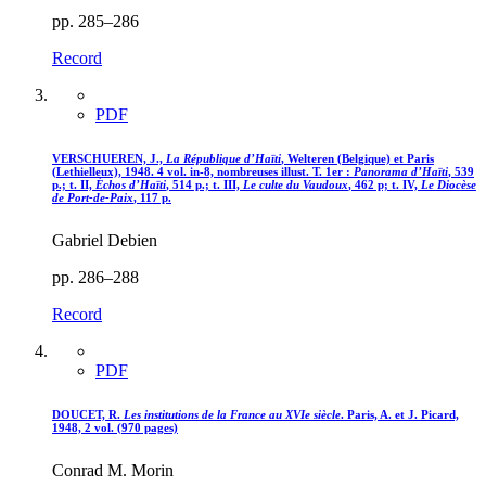
pp. 285–286
Record
PDF
VERSCHUEREN, J.,
La République d’Haïti
, Welteren (Belgique) et Paris
(Lethielleux), 1948. 4 vol. in-8, nombreuses illust. T. 1er :
Panorama d’Haïti
, 539
p.; t. II,
Échos d’Haïti
, 514 p.; t. III,
Le culte du Vaudoux
, 462 p; t. IV,
Le Diocèse
de Port-de-Paix
, 117 p.
Gabriel Debien
pp. 286–288
Record
PDF
DOUCET, R.
Les institutions de la France au XVIe siècle
. Paris, A. et J. Picard,
1948, 2 vol. (970 pages)
Conrad M. Morin