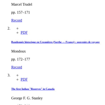
Marcel Trudel
pp. 157–171
Record
PDF
Randonnée historique en Crosmières (Sarthe — France) : souvenirs de voyage
Mondoux
pp. 172–177
Record
PDF
The first Indian "Reserves" in Canada
George F. G. Stanley