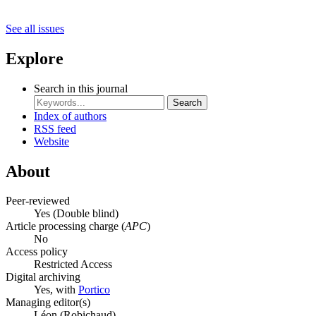
See all issues
Explore
Search in this journal
Search
Index of authors
RSS feed
Website
About
Peer-reviewed
Yes
(Double blind)
Article processing charge (
APC
)
No
Access policy
Restricted Access
Digital archiving
Yes, with
Portico
Managing editor(s)
Léon (Robichaud)