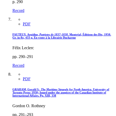
p. 290
Record
PDF
FAUTEUX, Aegidius,
Patriotes de 1837-1838
. Montréal, Éditions des Dix, 1950.
Gr. in-8o, 433 p. En vente à la Librairie Ducharme
Félix Leclerc
pp. 290–291
Record
PDF
GRAHAM, Gerald S.,
The Maritime Struggle for North America
. University of
Toronto Press: 1950; Issued under the auspices of the Canadian Institute of
International Affairs. Pp. XIII, 338
Gordon O. Rothney
pp. 291–293