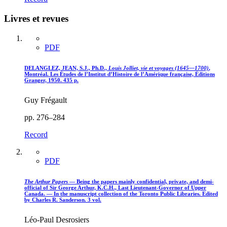
Livres et revues
PDF
DELANGLEZ, JEAN, S.J., Ph.D.,
Louis Jolliet, vie et voyages (1645—1700)
,
Montréal. Les Études de l’Institut d’Histoire de l’Amérique française, Éditions
Granger, 1950. 435 p.
Guy Frégault
pp. 276–284
Record
PDF
The Arthur Papers
— Being the papers mainly confidential, private, and demi-
official of Sir George Arthur, K.C.H., Last Lieutenant-Governor of Upper
Canada. — In the manuscript collection of the Toronto Public Libraries. Edited
by Charles R. Sanderson. 3 vol.
Léo-Paul Desrosiers