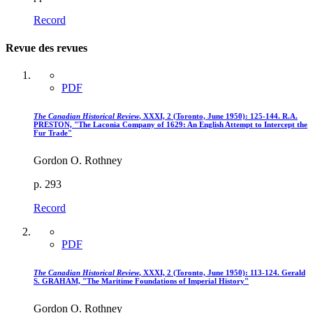
Record
Revue des revues
PDF
The Canadian Historical Review
, XXXI, 2 (Toronto, June 1950): 125-144. R.A.
PRESTON, "The Laconia Company of 1629: An English Attempt to Intercept the
Fur Trade"
Gordon O. Rothney
p. 293
Record
PDF
The Canadian Historical Review
, XXXI, 2 (Toronto, June 1950): 113-124. Gerald
S. GRAHAM, "The Maritime Foundations of Imperial History"
Gordon O. Rothney