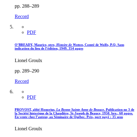
pp. 288–289
Record
PDF
O’BREADY, Maurice, ptre,
Histoire de Wotton
, Comté de Wolfe, P.Q. Sans
indication du lieu de l’édition, 1949. 354 pages
Lionel Groulx
pp. 289–290
Record
PDF
PROVOST, abbé Honorius,
La Bonne Sainte Anne de Beauce
. Publication no 3 de
la Société historique de la Chaudière, St-Joseph de Beauce, 1950. bro., 60 pages.
En vente chez l’auteur, au Séminaire de Québec. Prix, port payé : 35 sous
Lionel Groulx