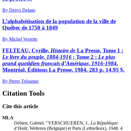
By Denys Delage
L’alphabétisation de la population de la ville de
Québec de 1750 à 1849
By Michel Verrette
FELTEAU, Cyrille,
Histoire de
La Presse, Tome 1 :
Le livre du peuple, 1884-1916
; Tome 2 :
Le plus
grand quotidien français d’Amérique, 1916-1984
.
Montréal, Éditions La Presse, 1984. 283 p. 14,95 $.
By Pierre Trépanier
Citation Tools
Cite this article
MLA
Debien, Gabriel. "VERSCHUEREN, J.,
La République
d’Haïti
, Welteren (Belgique) et Paris (Lethielleux), 1948. 4