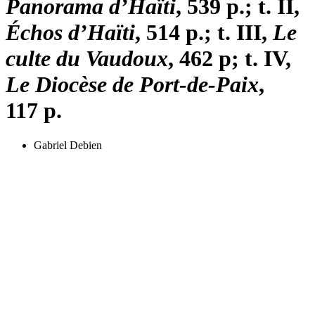
Panorama d’Haïti
, 539 p.; t. II,
Échos d’Haïti
, 514 p.; t. III,
Le
culte du Vaudoux
, 462 p; t. IV,
Le Diocèse de Port-de-Paix
,
117 p.
Gabriel Debien