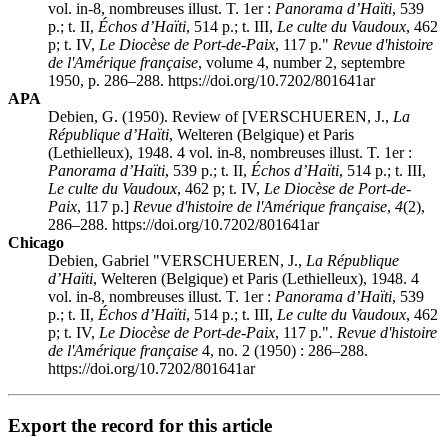
vol. in-8, nombreuses illust. T. 1er :
Panorama d’Haïti
, 539
p.; t. II,
Échos d’Haïti
, 514 p.; t. III,
Le culte du Vaudoux
, 462
p; t. IV,
Le Diocèse de Port-de-Paix
, 117 p."
Revue d'histoire
de l'Amérique française
, volume 4, number 2, septembre
1950, p. 286–288. https://doi.org/10.7202/801641ar
APA
Debien, G. (1950). Review of [VERSCHUEREN, J.,
La
République d’Haïti
, Welteren (Belgique) et Paris
(Lethielleux), 1948. 4 vol. in-8, nombreuses illust. T. 1er :
Panorama d’Haïti
, 539 p.; t. II,
Échos d’Haïti
, 514 p.; t. III,
Le culte du Vaudoux
, 462 p; t. IV,
Le Diocèse de Port-de-
Paix
, 117 p.]
Revue d'histoire de l'Amérique française
,
4
(2),
286–288. https://doi.org/10.7202/801641ar
Chicago
Debien, Gabriel "VERSCHUEREN, J.,
La République
d’Haïti
, Welteren (Belgique) et Paris (Lethielleux), 1948. 4
vol. in-8, nombreuses illust. T. 1er :
Panorama d’Haïti
, 539
p.; t. II,
Échos d’Haïti
, 514 p.; t. III,
Le culte du Vaudoux
, 462
p; t. IV,
Le Diocèse de Port-de-Paix
, 117 p.".
Revue d'histoire
de l'Amérique française
4, no. 2 (1950) : 286–288.
https://doi.org/10.7202/801641ar
Export the record for this article