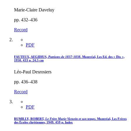
Marie-Claire Daveluy
pp. 432–436
Record
PDF
FAUTEUX, AEGIDIUS,
Patriotes de 1837-1838
. Montréal, Les Ed. des « Dix »,
1950. 433 p. 24.5 cm
Léo-Paul Desrosiers
pp. 436–438
Record
PDF
RUMILLY, ROBERT,
Le Frère Marie-Victorin et son temps
. Montréal, Les Frères
des Écoles chrétiennes, 1949. 459 p. Index