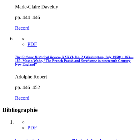
Marie-Claire Daveluy
pp. 444–446
Record
PDF
The Catholic Historical Review
, XXXVI, No. 2 (Washington, July 1950) : 163—
189. Mason Wade, “The French Parish and
Survivance
in nineteenth Century
New England”
Adolphe Robert
pp. 446–452
Record
Bibliographie
PDF