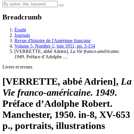
Breadcrumb
Érudit
Journals
Revue d'histoire de l'Amérique française
Volume 5, Number 1, juin 1951, pp. 3-154
[VERRETTE, abbé Adrien],
La Vie franco-américaine.
1949
. Préface d’Adolphe …
Livres et revues
[VERRETTE, abbé Adrien],
La
Vie franco-américaine. 1949
.
Préface d’Adolphe Robert.
Manchester, 1950. in-8, XV-653
p., portraits, illustrations