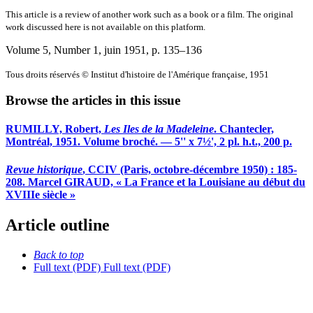
This article is a review of another work such as a book or a film. The original
work discussed here is not available on this platform.
Volume 5, Number 1, juin 1951
, p. 135–136
Tous droits réservés © Institut d'histoire de l'Amérique française, 1951
Browse the articles in this issue
RUMILLY, Robert,
Les Iles de la Madeleine
. Chantecler,
Montréal, 1951. Volume broché. — 5'' x 7½', 2 pl. h.t., 200 p.
Revue historique
, CCIV (Paris, octobre-décembre 1950) : 185-
208. Marcel GIRAUD, « La France et la Louisiane au début du
XVIIIe siècle »
Article outline
Back to top
Full text (PDF)
Full text (PDF)