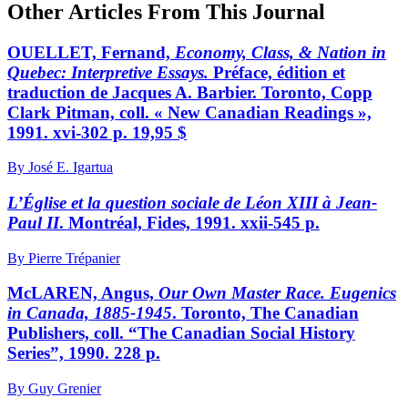
Other Articles From This Journal
OUELLET, Fernand,
Economy, Class, & Nation in
Quebec: Interpretive Essays.
Préface, édition et
traduction de Jacques A. Barbier. Toronto, Copp
Clark Pitman, coll. « New Canadian Readings »,
1991. xvi-302 p. 19,95 $
By José E. Igartua
L’Église et la question sociale de Léon XIII à Jean-
Paul II
. Montréal, Fides, 1991. xxii-545 p.
By Pierre Trépanier
McLAREN, Angus,
Our Own Master Race. Eugenics
in Canada, 1885-1945
. Toronto, The Canadian
Publishers, coll. “The Canadian Social History
Series”, 1990. 228 p.
By Guy Grenier