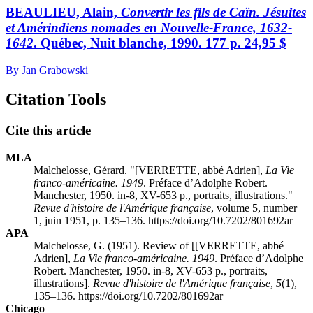
BEAULIEU, Alain,
Convertir les fils de Caïn. Jésuites
et Amérindiens nomades en Nouvelle-France, 1632-
1642
. Québec, Nuit blanche, 1990. 177 p. 24,95 $
By Jan Grabowski
Citation Tools
Cite this article
MLA
Malchelosse, Gérard. "[VERRETTE, abbé Adrien],
La Vie
franco-américaine. 1949
. Préface d’Adolphe Robert.
Manchester, 1950. in-8, XV-653 p., portraits, illustrations."
Revue d'histoire de l'Amérique française
, volume 5, number
1, juin 1951, p. 135–136. https://doi.org/10.7202/801692ar
APA
Malchelosse, G. (1951). Review of [[VERRETTE, abbé
Adrien],
La Vie franco-américaine. 1949
. Préface d’Adolphe
Robert. Manchester, 1950. in-8, XV-653 p., portraits,
illustrations].
Revue d'histoire de l'Amérique française
,
5
(1),
135–136. https://doi.org/10.7202/801692ar
Chicago