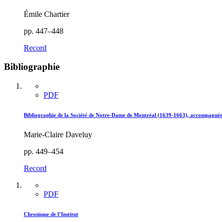
Émile Chartier
pp. 447–448
Record
Bibliographie
PDF
Bibliographie de la Société de Notre-Dame de Montréal (1639-1663), accompagnée de
Marie-Claire Daveluy
pp. 449–454
Record
PDF
Chronique de l’Institut