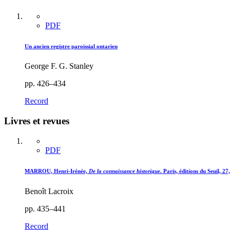
PDF
Un ancien registre paroissial ontarien
George F. G. Stanley
pp. 426–434
Record
Livres et revues
PDF
MARROU, Henri-Irénée,
De la connaissance historique
. Paris, éditions du Seuil, 2
Benoît Lacroix
pp. 435–441
Record