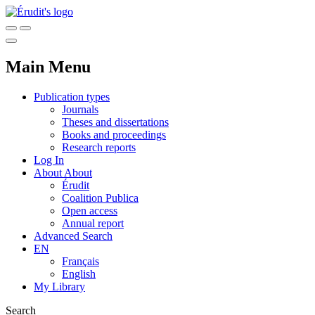
Main Menu
Publication types
Journals
Theses and dissertations
Books and proceedings
Research reports
Log In
About
About
Érudit
Coalition Publica
Open access
Annual report
Advanced Search
EN
Français
English
My Library
Search