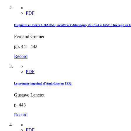
PDF
Huguette et Pierre CHAUNU,
Séville et l’Atlantique, de 1504 à 1650
. Ouvrage en 8
Fernand Grenier
pp. 441–442
Record
PDF
Le premier imprimé d’Amérique en 1532
Gustave Lanctot
p. 443
Record
PDF