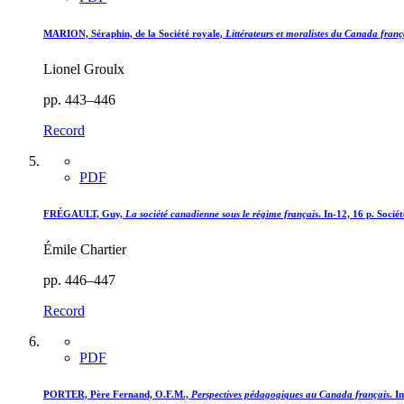
MARION, Séraphin, de la Société royale,
Littérateurs et moralistes du Canada franç
Lionel Groulx
pp. 443–446
Record
PDF
FRÉGAULT, Guy,
La société canadienne sous le régime français
. In-12, 16 p. Soci
Émile Chartier
pp. 446–447
Record
PDF
PORTER, Père Fernand, O.F.M.,
Perspectives pédagogiques au Canada français
. I