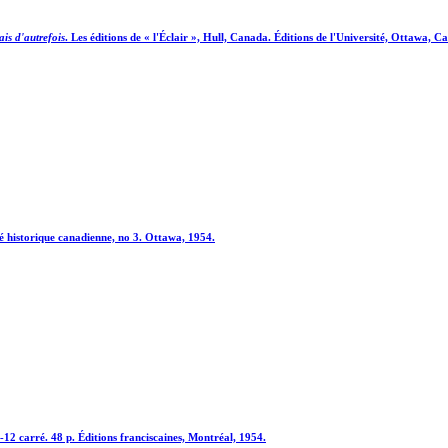
ais d'autrefois
. Les éditions de « l'Éclair », Hull, Canada. Éditions de l'Université, Ottawa, 
été historique canadienne, no 3. Ottawa, 1954.
n-12 carré. 48 p. Éditions franciscaines, Montréal, 1954.