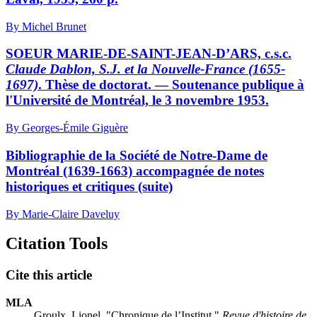
By Michel Brunet
SOEUR MARIE-DE-SAINT-JEAN-D’ARS, c.s.c.
Claude Dablon, S.J. et la Nouvelle-France (1655-
1697)
. Thèse de doctorat. — Soutenance publique à
l'Université de Montréal, le 3 novembre 1953.
By Georges-Émile Giguère
Bibliographie de la Société de Notre-Dame de
Montréal (1639-1663) accompagnée de notes
historiques et critiques (suite)
By Marie-Claire Daveluy
Citation Tools
Cite this article
MLA
Groulx, Lionel. "Chronique de l’Institut."
Revue d'histoire de