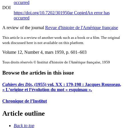
occurred
DOI
https://doi.org/10.7202/301950ar
Copied
An error has
occurred
A review of the journal
Revue d'histoire de l'Amérique française
This article is a review of another work such as a book or a film. The original
work discussed here is not available on this platform.
Volume 12, Number 4, mars 1959
, p. 601–603
Tous droits réservés © Institut d'histoire de l'Amérique française, 1959
Browse the articles in this issue
Cahiers des Dix
, (1955) vol. XX : 179-198 : Jacques Rousseau,
« L’origine et l’évolution du mot « esquimau ».
Chronique de l’Institut
Article outline
Back to top