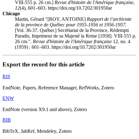
VIII-555 p. 26 cm.]
Revue d'histoire de l'Amérique française
,
12
(4), 601–603. https://doi.org/10.7202/301950ar
Chicago
Martin, Gérard "[ROY, ANTOINE]
Rapport de l’archiviste
de la province de Québec pour 1955-1956 et 1956-1957
.
[Vol. 36-37. Québec] Secrétariat de la Province, Rédempti
Paradis, Imprimeur de sa Majesté la Reine [1958]. VIII-555 p.
26 cm.".
Revue d'histoire de l'Amérique française
12, no. 4
(1959) : 601–603. https://doi.org/10.7202/301950ar
Export the record for this article
RIS
EndNote, Papers, Reference Manager, RefWorks, Zotero
ENW
EndNote (version X9.1 and above), Zotero
BIB
BibTeX, JabRef, Mendeley, Zotero