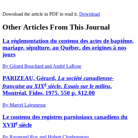
Download the article in PDF to read it.
Download
Other Articles From This Journal
La réglementation du contenu des actes de baptême,
mariage, sépulture, au Québec, des origines à nos
jours
By Gérard Bouchard and André LaRose
PARIZEAU, Gérard,
La société canadienne-
e
française au XIX
siècle. Essais sur le milieu
.
Montréal, Fides, 1975. 550 p. $12.00
By Marcel Lajeunesse
Le contenu des registres paroissiaux canadiens du
e
XVII
siècle
By Raymond Roy and Hubert Charbonneau