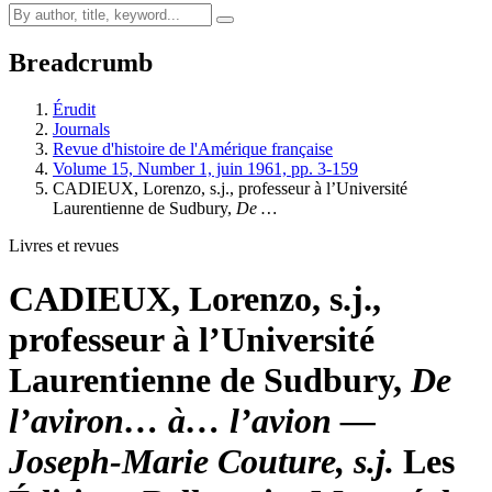
Breadcrumb
Érudit
Journals
Revue d'histoire de l'Amérique française
Volume 15, Number 1, juin 1961, pp. 3-159
CADIEUX, Lorenzo, s.j., professeur à l’Université
Laurentienne de Sudbury,
De …
Livres et revues
CADIEUX, Lorenzo, s.j.,
professeur à l’Université
Laurentienne de Sudbury,
De
l’aviron… à… l’avion —
Joseph-Marie Couture, s.j.
Les