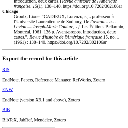
Introduction, deux cartes.]
Revue d'histoire de l'Amérique
française
,
15
(1), 138–140. https://doi.org/10.7202/302106ar
Chicago
Groulx, Lionel "CADIEUX, Lorenzo, s.j., professeur à
l’Université Laurentienne de Sudbury,
De l’aviron… à…
l’avion — Joseph-Marie Couture, s.j.
Les Éditions Bellarmin,
Montréal, 1961. 136 p. Avant-propos, Introduction, deux
cartes.".
Revue d'histoire de l'Amérique française
15, no. 1
(1961) : 138–140. https://doi.org/10.7202/302106ar
Export the record for this article
RIS
EndNote, Papers, Reference Manager, RefWorks, Zotero
ENW
EndNote (version X9.1 and above), Zotero
BIB
BibTeX, JabRef, Mendeley, Zotero