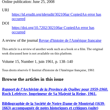
Online publication: June 25, 2008
URI
https://id.erudit.org/iderudit/302106ar
Copied
An error has
occurred
DOI
https://doi.org/10.7202/302106ar
Copied
An error has
occurred
A review of the journal
Revue d'histoire de l'Amérique française
This article is a review of another work such as a book or a film. The original
work discussed here is not available on this platform.
Volume 15, Number 1, juin 1961
, p. 138–140
Tous droits réservés © Institut d'histoire de l'Amérique française, 1961
Browse the articles in this issue
Rapport de l’Archiviste de la Province de Québec pour 1959-1960
.
Roch Lefebvre, Imprimeur de Sa Majesté la Reine, 1961.
Bibliographie de la Société de Notre-Dame de Montréal (1639-
1663) accompagnée de notes historiques et critiques (suite)