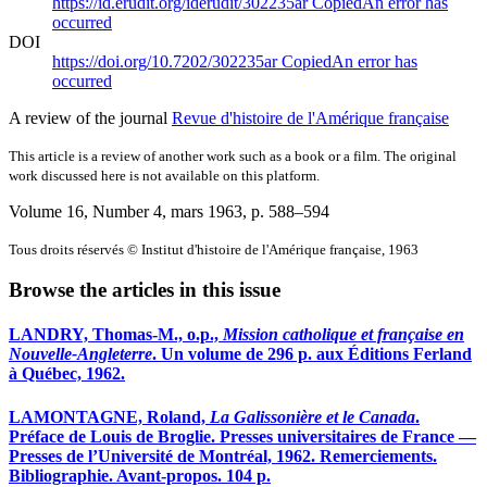
https://id.erudit.org/iderudit/302235ar
Copied
An error has
occurred
DOI
https://doi.org/10.7202/302235ar
Copied
An error has
occurred
A review of the journal
Revue d'histoire de l'Amérique française
This article is a review of another work such as a book or a film. The original
work discussed here is not available on this platform.
Volume 16, Number 4, mars 1963
, p. 588–594
Tous droits réservés © Institut d'histoire de l'Amérique française, 1963
Browse the articles in this issue
LANDRY, Thomas-M., o.p.,
Mission catholique et française en
Nouvelle-Angleterre
. Un volume de 296 p. aux Éditions Ferland
à Québec, 1962.
LAMONTAGNE, Roland,
La Galissonière et le Canada
.
Préface de Louis de Broglie. Presses universitaires de France —
Presses de l’Université de Montréal, 1962. Remerciements.
Bibliographie. Avant-propos. 104 p.