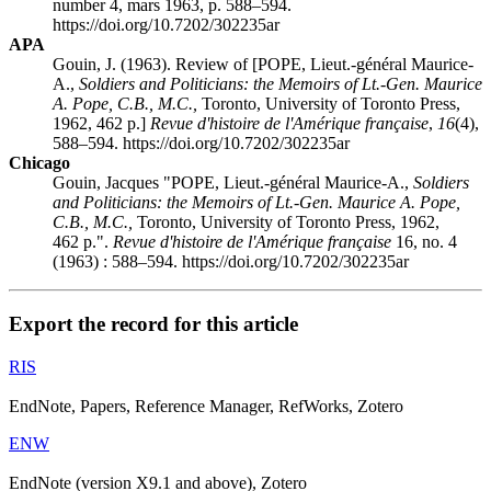
number 4, mars 1963, p. 588–594.
https://doi.org/10.7202/302235ar
APA
Gouin, J. (1963). Review of [POPE, Lieut.-général Maurice-
A.,
Soldiers and Politicians: the Memoirs of Lt.-Gen. Maurice
A. Pope, C.B., M.C.,
Toronto, University of Toronto Press,
1962, 462 p.]
Revue d'histoire de l'Amérique française
,
16
(4),
588–594. https://doi.org/10.7202/302235ar
Chicago
Gouin, Jacques "POPE, Lieut.-général Maurice-A.,
Soldiers
and Politicians: the Memoirs of Lt.-Gen. Maurice A. Pope,
C.B., M.C.,
Toronto, University of Toronto Press, 1962,
462 p.".
Revue d'histoire de l'Amérique française
16, no. 4
(1963) : 588–594. https://doi.org/10.7202/302235ar
Export the record for this article
RIS
EndNote, Papers, Reference Manager, RefWorks, Zotero
ENW
EndNote (version X9.1 and above), Zotero