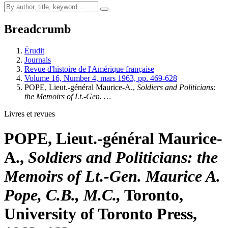
Breadcrumb
Érudit
Journals
Revue d'histoire de l'Amérique française
Volume 16, Number 4, mars 1963, pp. 469-628
POPE, Lieut.-général Maurice-A.,
Soldiers and Politicians:
the Memoirs of Lt.-Gen. …
Livres et revues
POPE, Lieut.-général Maurice-
A.,
Soldiers and Politicians: the
Memoirs of Lt.-Gen. Maurice A.
Pope, C.B., M.C.,
Toronto,
University of Toronto Press,