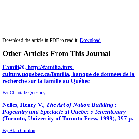
Download the article in PDF to read it.
Download
Other Articles From This Journal
Famili@, http://familia.inrs-
culture.uquebec.ca/familia, banque de données de la
recherche sur la famille au Québec
By Chantale Quesney
Nelles, Henry V.,
The Art of Nation Building :
Pageantry and Spectacle at Quebec's Tercentenary
(Toronto, University of Toronto Press, 1999), 397 p.
By Alan Gordon