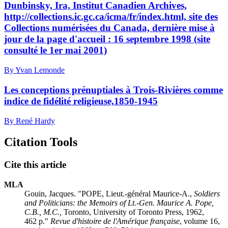
Dunbinsky, Ira, Institut Canadien Archives,
http://collections.ic.gc.ca/icma/fr/index.html, site des
Collections numérisées du Canada, dernière mise à
jour de la page d'accueil : 16 septembre 1998 (site
consulté le 1er mai 2001)
By Yvan Lemonde
Les conceptions prénuptiales à Trois-Rivières comme
indice de fidélité religieuse,1850-1945
By René Hardy
Citation Tools
Cite this article
MLA
Gouin, Jacques. "POPE, Lieut.-général Maurice-A.,
Soldiers
and Politicians: the Memoirs of Lt.-Gen. Maurice A. Pope,
C.B., M.C.,
Toronto, University of Toronto Press, 1962,
462 p."
Revue d'histoire de l'Amérique française
, volume 16,