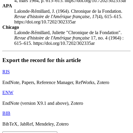
4, mars 1964, p. 615–615. https://doi.org/10.7202/302335ar
APA
Lalonde-Rémillard, J. (1964). Chronique de la Fondation.
Revue d'histoire de l'Amérique française
,
17
(4), 615–615.
https://doi.org/10.7202/302335ar
Chicago
Lalonde-Rémillard, Juliette "Chronique de la Fondation".
Revue d'histoire de l'Amérique française
17, no. 4 (1964) :
615–615. https://doi.org/10.7202/302335ar
Export the record for this article
RIS
EndNote, Papers, Reference Manager, RefWorks, Zotero
ENW
EndNote (version X9.1 and above), Zotero
BIB
BibTeX, JabRef, Mendeley, Zotero