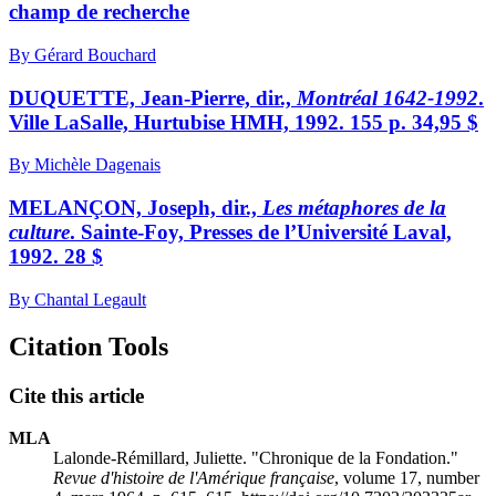
champ de recherche
By Gérard Bouchard
DUQUETTE, Jean-Pierre, dir.,
Montréal 1642-1992
.
Ville LaSalle, Hurtubise HMH, 1992. 155 p. 34,95 $
By Michèle Dagenais
MELANÇON, Joseph, dir.,
Les métaphores de la
culture
. Sainte-Foy, Presses de l’Université Laval,
1992. 28 $
By Chantal Legault
Citation Tools
Cite this article
MLA
Lalonde-Rémillard, Juliette. "Chronique de la Fondation."
Revue d'histoire de l'Amérique française
, volume 17, number