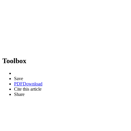
Toolbox
Save
PDF
Download
Cite this article
Share