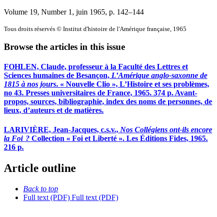
Volume 19, Number 1, juin 1965
, p. 142–144
Tous droits réservés © Institut d'histoire de l'Amérique française, 1965
Browse the articles in this issue
FOHLEN, Claude, professeur à la Faculté des Lettres et
Sciences humaines de Besançon,
L’Amérique anglo-saxonne de
1815 à nos jours
. « Nouvelle Clio », L’Histoire et ses problèmes,
no 43. Presses universitaires de France, 1965. 374 p. Avant-
propos, sources, bibliographie, index des noms de personnes, de
lieux, d’auteurs et de matières.
LARIVIÈRE, Jean-Jacques, c.s.v.,
Nos Collégiens ont-ils encore
la Foi ?
Collection « Foi et Liberté ». Les Éditions Fides, 1965.
216 p.
Article outline
Back to top
Full text (PDF)
Full text (PDF)