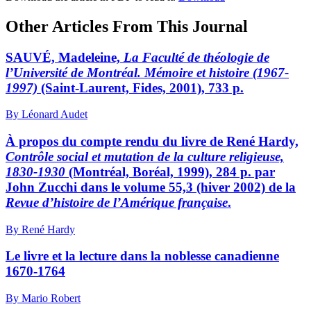
Other Articles From This Journal
SAUVÉ, Madeleine,
La Faculté de théologie de
l’Université de Montréal. Mémoire et histoire (1967-
1997)
(Saint-Laurent, Fides, 2001), 733 p.
By Léonard Audet
À propos du compte rendu du livre de René Hardy,
Contrôle social et mutation de la culture religieuse,
1830-1930
(Montréal, Boréal, 1999), 284 p. par
John Zucchi dans le volume 55,3 (hiver 2002) de la
Revue d’histoire de l’Amérique française
.
By René Hardy
Le livre et la lecture dans la noblesse canadienne
1670-1764
By Mario Robert