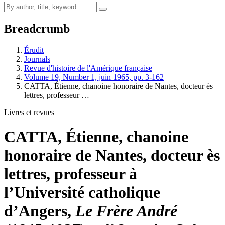
Breadcrumb
Érudit
Journals
Revue d'histoire de l'Amérique française
Volume 19, Number 1, juin 1965, pp. 3-162
CATTA, Étienne, chanoine honoraire de Nantes, docteur ès
lettres, professeur …
Livres et revues
CATTA, Étienne, chanoine
honoraire de Nantes, docteur ès
lettres, professeur à
l’Université catholique
d’Angers,
Le Frère André