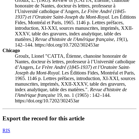
Groulx, L. (1965). Review of [CATTA, Étienne, chanoine
honoraire de Nantes, docteur ès lettres, professeur à
l’Université catholique d’Angers,
Le Frère André (1845-
1937) et l’Oratoire Saint-Joseph du Mont-Royal
. Les Éditions
Fides, Montréal et Paris, 1965. 1146 p. Lettres préfaces,
introduction, XI-XXI, sources manuscrites, imprimés, XXII-
XXXV, table des gravures, index analytique, table des
matières.]
Revue d'histoire de l'Amérique française
,
19
(1),
142–144. https://doi.org/10.7202/302453ar
Chicago
Groulx, Lionel "CATTA, Étienne, chanoine honoraire de
Nantes, docteur ès lettres, professeur à l’Université catholique
d’Angers,
Le Frère André (1845-1937) et l’Oratoire Saint-
Joseph du Mont-Royal
. Les Éditions Fides, Montréal et Paris,
1965. 1146 p. Lettres préfaces, introduction, XI-XXI, sources
manuscrites, imprimés, XXII-XXXV, table des gravures,
index analytique, table des matières.".
Revue d'histoire de
l'Amérique française
19, no. 1 (1965) : 142–144.
https://doi.org/10.7202/302453ar
Export the record for this article
RIS