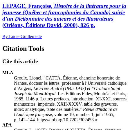
LEPAGE, Françoise,
Histoire de la littérature pour la
jeunesse (Québec et francophonies du Canada) suivie
d’un Dictionnaire des auteurs et des illustrateurs
(Orléans, Éditions David, 2000), 826 p.
By Lucie Guillemette
Citation Tools
Cite this article
MLA
Groulx, Lionel. "CATTA, Étienne, chanoine honoraire de
Nantes, docteur ès lettres, professeur à l’Université catholique
d’Angers,
Le Frère André (1845-1937) et l’Oratoire Saint-
Joseph du Mont-Royal
. Les Éditions Fides, Montréal et Paris,
1965. 1146 p. Lettres préfaces, introduction, XI-XXI, sources
manuscrites, imprimés, XXII-XXXV, table des gravures,
index analytique, table des matières."
Revue d'histoire de
l'Amérique française
, volume 19, number 1, juin 1965,
p. 142–144. https://doi.org/10.7202/302453ar
APA