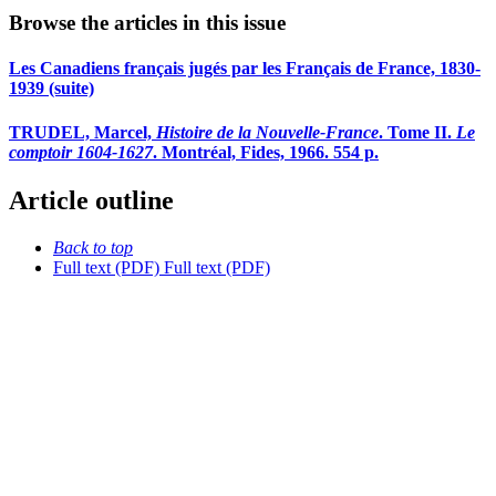
Browse the articles in this issue
Les Canadiens français jugés par les Français de France, 1830-
1939 (suite)
TRUDEL, Marcel,
Histoire de la Nouvelle-France
. Tome II.
Le
comptoir 1604-1627
. Montréal, Fides, 1966. 554 p.
Article outline
Back to top
Full text (PDF)
Full text (PDF)