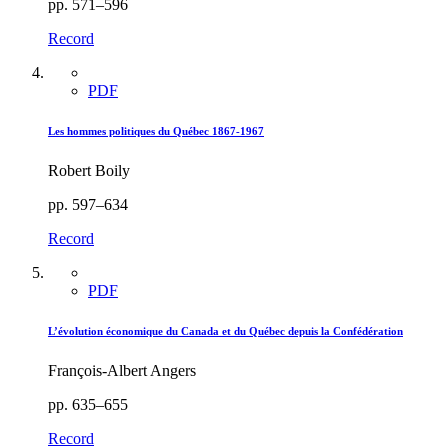
pp. 571–596
Record
PDF
Les hommes politiques du Québec 1867-1967
Robert Boily
pp. 597–634
Record
PDF
L’évolution économique du Canada et du Québec depuis la Confédération
François-Albert Angers
pp. 635–655
Record