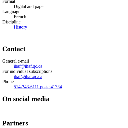
Format
Digital and paper
Language
French
Discipline
History
Contact
General e-mail
ihaf@ihaf.qc.ca
For individual subscriptions
ihaf@ihaf.qc.ca
Phone
514-343-6111 poste 41334
On social media
Partners