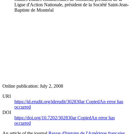
Ligue d'Action Nationale, président de la Société Saint-Jean-
Baptiste de Montréal
Online publication: July 2, 2008
URI
https://id.erudit.org/iderudit/302830ar
Copied
An error has
occurred
DOI
https://doi.org/10.7202/302830ar
Copied
An error has
occurred
An article of the journal
Revue d'histoire de l'Amérique française