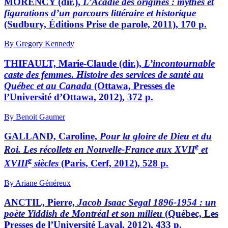
MORENCY (dir.),
L’Acadie des origines : mythes et
figurations d’un parcours littéraire et historique
(Sudbury, Éditions Prise de parole, 2011), 170 p.
By Gregory Kennedy
THIFAULT, Marie-Claude (dir.),
L’incontournable
caste des femmes
.
Histoire des services de santé au
Québec et au Canada
(Ottawa, Presses de
l’Université d’Ottawa, 2012), 372 p.
By Benoit Gaumer
GALLAND, Caroline,
Pour la gloire de Dieu et du
e
Roi. Les récollets en Nouvelle-France aux XVII
et
e
XVIII
siècles
(Paris, Cerf, 2012), 528 p.
By Ariane Généreux
ANCTIL, Pierre,
Jacob Isaac Segal 1896-1954 : un
poète Yiddish de Montréal et son milieu
(Québec, Les
Presses de l’Université Laval, 2012), 433 p.