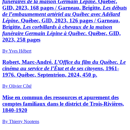
funéraires de la maison Germain Lépine
. Québec,
GID, 2023, 168 pages / Garneau, Brigitte.
Les débuts
de l’embaumement artériel au Québec avec Adélard
Lépine
. Québec, GID, 2023, 126 pages / Garneau,
Brigitte.
Les corbillards à chevaux de la maison
funéraire Germain Lépine à Québec
. Québec, GID,
2023, 258 pages
By Yves Hébert
Robert, Marc-André.
L’Office du film du Québec. Le
cinéma au service de l’État et de ses citoyens
, 1961-
1976. Québec, Septentrion, 2024, 450 p.
By Olivier Côté
Mise en commun des ressources et apurement des
comptes familiaux dans le district de Trois-Rivières,
1840-1920
By Thierry Nootens