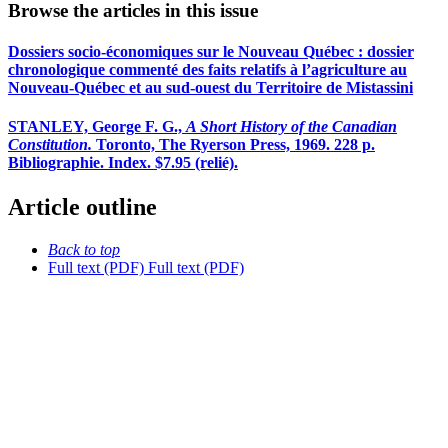
Browse the articles in this issue
Dossiers socio-économiques sur le Nouveau Québec : dossier
chronologique commenté des faits relatifs à l’agriculture au
Nouveau-Québec et au sud-ouest du Territoire de Mistassini
STANLEY, George F. G.,
A Short History of the Canadian
Constitution.
Toronto, The Ryerson Press, 1969. 228 p.
Bibliographie. Index. $7.95 (relié).
Article outline
Back to top
Full text (PDF)
Full text (PDF)