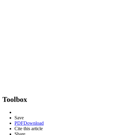
Toolbox
Save
PDF
Download
Cite this article
Share