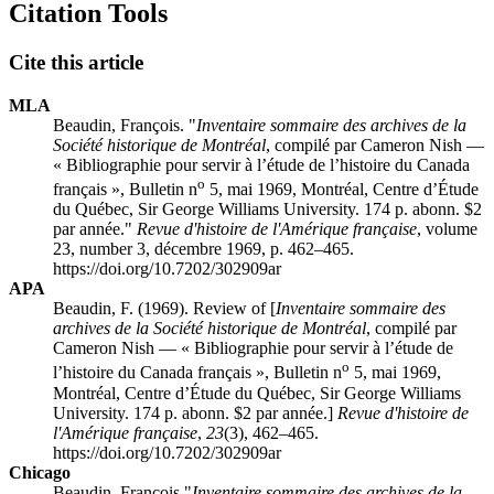
Citation Tools
Cite this article
MLA
Beaudin, François. "
Inventaire sommaire des archives de la
Société historique de Montréal
, compilé par Cameron Nish —
« Bibliographie pour servir à l’étude de l’histoire du Canada
o
français », Bulletin n
5, mai 1969, Montréal, Centre d’Étude
du Québec, Sir George Williams University. 174 p. abonn. $2
par année."
Revue d'histoire de l'Amérique française
, volume
23, number 3, décembre 1969, p. 462–465.
https://doi.org/10.7202/302909ar
APA
Beaudin, F. (1969). Review of [
Inventaire sommaire des
archives de la Société historique de Montréal
, compilé par
Cameron Nish — « Bibliographie pour servir à l’étude de
o
l’histoire du Canada français », Bulletin n
5, mai 1969,
Montréal, Centre d’Étude du Québec, Sir George Williams
University. 174 p. abonn. $2 par année.]
Revue d'histoire de
l'Amérique française
,
23
(3), 462–465.
https://doi.org/10.7202/302909ar
Chicago
Beaudin, François "
Inventaire sommaire des archives de la