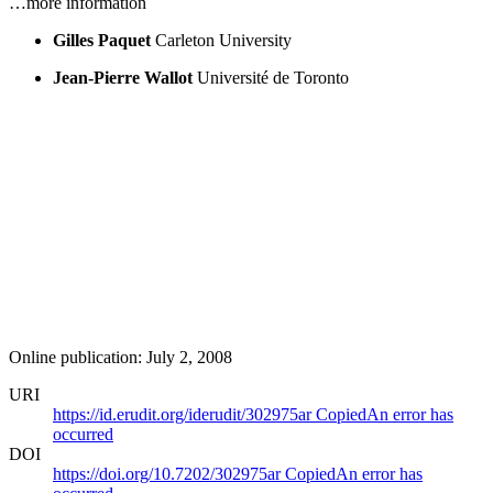
…more information
Gilles Paquet
Carleton University
Jean-Pierre Wallot
Université de Toronto
Online publication: July 2, 2008
URI
https://id.erudit.org/iderudit/302975ar
Copied
An error has
occurred
DOI
https://doi.org/10.7202/302975ar
Copied
An error has