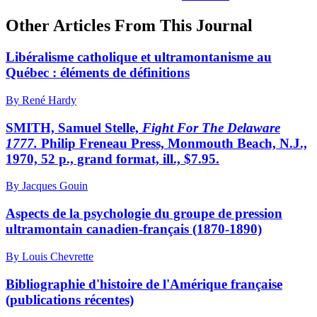
Other Articles From This Journal
Libéralisme catholique et ultramontanisme au
Québec : éléments de définitions
By René Hardy
SMITH, Samuel Stelle,
Fight For The Delaware
1777.
Philip Freneau Press, Monmouth Beach, N.J.,
1970, 52 p., grand format, ill., $7.95.
By Jacques Gouin
Aspects de la psychologie du groupe de pression
ultramontain canadien-français (1870-1890)
By Louis Chevrette
Bibliographie d'histoire de l'Amérique française
(publications récentes)