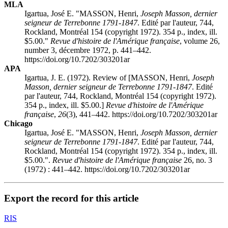
MLA
Igartua, José E. "MASSON, Henri,
Joseph Masson, dernier
seigneur de Terrebonne 1791-1847
. Edité par l'auteur, 744,
Rockland, Montréal 154 (copyright 1972). 354 p., index, ill.
$5.00."
Revue d'histoire de l'Amérique française
, volume 26,
number 3, décembre 1972, p. 441–442.
https://doi.org/10.7202/303201ar
APA
Igartua, J. E. (1972). Review of [MASSON, Henri,
Joseph
Masson, dernier seigneur de Terrebonne 1791-1847
. Edité
par l'auteur, 744, Rockland, Montréal 154 (copyright 1972).
354 p., index, ill. $5.00.]
Revue d'histoire de l'Amérique
française
,
26
(3), 441–442. https://doi.org/10.7202/303201ar
Chicago
Igartua, José E. "MASSON, Henri,
Joseph Masson, dernier
seigneur de Terrebonne 1791-1847
. Edité par l'auteur, 744,
Rockland, Montréal 154 (copyright 1972). 354 p., index, ill.
$5.00.".
Revue d'histoire de l'Amérique française
26, no. 3
(1972) : 441–442. https://doi.org/10.7202/303201ar
Export the record for this article
RIS