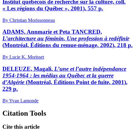
Institut québécois de recherche sur la culture, coll.
« Les régions du Québec », 2001), 557 p.
By Christian Morissonneau
ADAMS, Annmarie et Peta TANCRED,
L’architecture au féminin. Une profession à redéfinir
(Montréal, Éditions du remue-ménage, 2002), 218 p.
By Lucie K. Morisset
DELEUZE, Magali,
L’une et l’autre indépendance
1954-1964 : les médias au Québec et la guerre
d’Algérie
(Montréal, Éditions Point de fuite, 2001),
229 p.
By Yvan Lamonde
Citation Tools
Cite this article