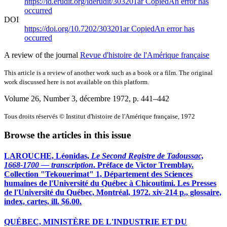
https://id.erudit.org/iderudit/303201ar
Copied
An error has
occurred
DOI
https://doi.org/10.7202/303201ar
Copied
An error has
occurred
A review of the journal
Revue d'histoire de l'Amérique française
This article is a review of another work such as a book or a film. The original
work discussed here is not available on this platform.
Volume 26, Number 3, décembre 1972
, p. 441–442
Tous droits réservés © Institut d'histoire de l'Amérique française, 1972
Browse the articles in this issue
LAROUCHE, Léonidas,
Le Second Registre de Tadoussac,
1668-1700 — transcription
. Préface de Victor Tremblay.
Collection "Tekouerimat" 1, Département des Sciences
humaines de l'Université du Québec à Chicoutimi. Les Presses
de l'Université du Québec, Montréal, 1972. xiv-214 p., glossaire,
index, cartes, ill. $6.00.
QUÉBEC, MINISTÈRE DE L'INDUSTRIE ET DU