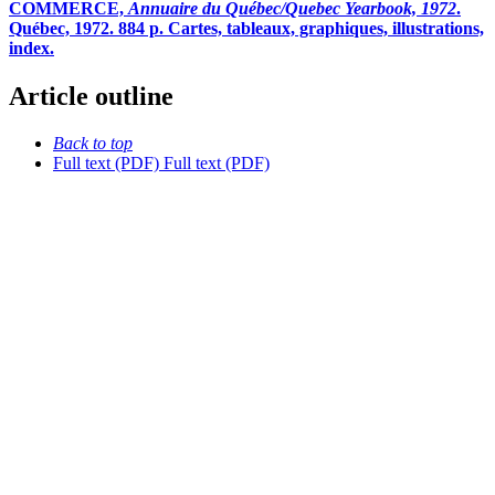
COMMERCE,
Annuaire du Québec/Quebec Yearbook, 1972
.
Québec, 1972. 884 p. Cartes, tableaux, graphiques, illustrations,
index.
Article outline
Back to top
Full text (PDF)
Full text (PDF)