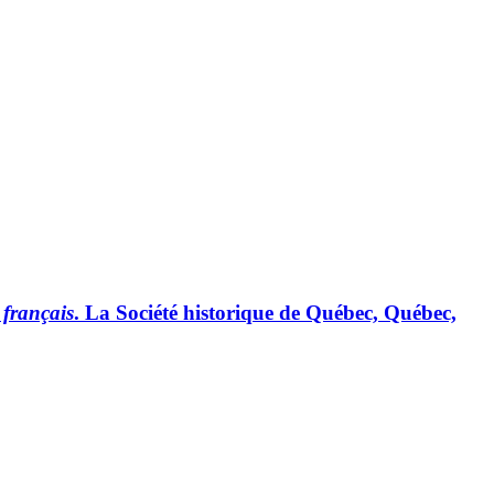
 français
. La Société historique de Québec, Québec,