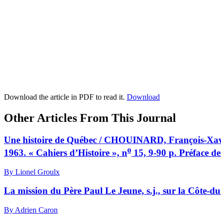
Download the article in PDF to read it.
Download
Other Articles From This Journal
Une histoire de Québec / CHOUINARD, François-Xav
o
1963. « Cahiers d’Histoire », n
15, 9-90 p. Préface d
By Lionel Groulx
La mission du Père Paul Le Jeune, s.j., sur la Côte-
By Adrien Caron