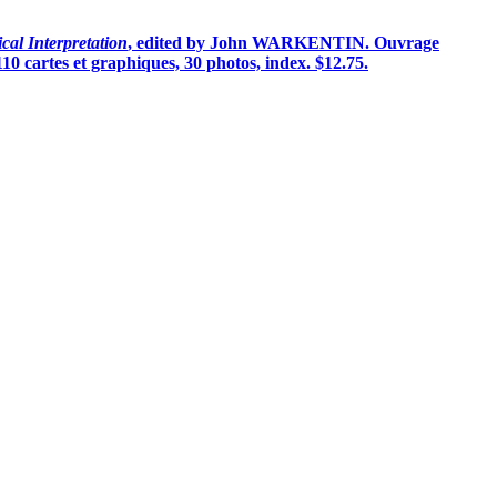
al Interpretation
, edited by John WARKENTIN. Ouvrage
0 cartes et graphiques, 30 photos, index. $12.75.