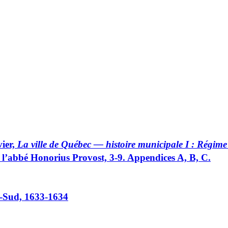
ier,
La ville de Québec — histoire municipale I : Régime
e l’abbé Honorius Provost, 3-9. Appendices A, B, C.
du-Sud, 1633-1634