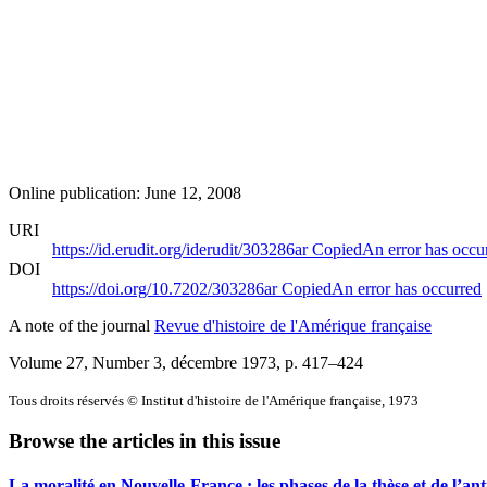
Online publication: June 12, 2008
URI
https://id.erudit.org/iderudit/303286ar
Copied
An error has occu
DOI
https://doi.org/10.7202/303286ar
Copied
An error has occurred
A note of the journal
Revue d'histoire de l'Amérique française
Volume 27, Number 3, décembre 1973
, p. 417–424
Tous droits réservés © Institut d'histoire de l'Amérique française, 1973
Browse the articles in this issue
La moralité en Nouvelle-France : les phases de la thèse et de l’ant