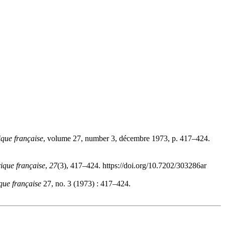
ique française
, volume 27, number 3, décembre 1973, p. 417–424.
rique française
,
27
(3), 417–424. https://doi.org/10.7202/303286ar
que française
27, no. 3 (1973) : 417–424.