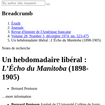
Breadcrumb
Érudit
Journals
Revue d'histoire de l'Amérique française
Volume 28, Number 3, décembre 1974, pp. 323-475
Un hebdomadaire libéral :
L’Écho du Manitoba
(1898-1905)
Notes de recherche
Un hebdomadaire libéral :
L’Écho du Manitoba
(1898-
1905)
Bernard Penisson
…more information
Bernard Penisson
Agrégé de l’Université Collège de Saint-