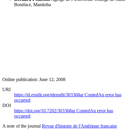
Boniface, Manitoba
Online publication: June 12, 2008
URI
https://id.erudit.org/iderudit/303368ar
Copied
An error has
occurred
DOI
https://doi.org/10.7202/303368ar
Copied
An error has
occurred
A note of the journal
Revue d'histoire de l'Amérique française