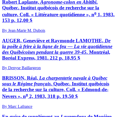
Robert Laplante,
Agronome-colon en Abitibi
.
Québec, Institut québécois de recherche sur la
o
culture, Coll. « Littérature quotidienne », n
1, 1983.
153 p. 12,00 $
By Jean-Marie M. Dubois
AUGER, Geneviève et Raymonde LAMOTHE,
De
la poêle à frire à la ligne de feu — La vie quotidienne
des Québécoises pendant la guerre 39-45
. Montréal,
Boréal Express, 1981. 212 p. 18,95 $
By Denyse Baillargeon
BRISSON, Réal,
La charpenterie navale à Québec
sous le Régime français
. Québec, Institut québécois
de la recherche sur la culture, Coll. « Edmond-de-
o
Nevers », n
2, 1983, 318 p. 19,50 $
By Marc Lafrance
En guise de supplément au
Laurendeau
de Monière