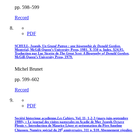
pp. 598–599
Record
PDF
SCHULL, Joseph,
Un Grand Patron : une biographie de Donald Gordon
.
Montréal, McGill-Queen’s University Press, 1981. X-350 p. Index. $24.95.
Traduction par Luc Sicotte de
The Great Scot: A Biography of Donald Gordon
,
McGill-Queen’s University Press, 1979.
Michel Brunet
pp. 599–602
Record
PDF
Société historique acadienne.
Les Cahiers
. Vol. 11, 1-2-3 (mars-juin-septembre
1980), « Le journal des visites pastorales en Acadie de Mgr Joseph-Octave
Plessis ». Introduction de Maurice Léger et présentation du Père Anselme
e
Chiasson. Numéro spécial du 20
anniversaire. 311 p. $10. Abonnement régulier.