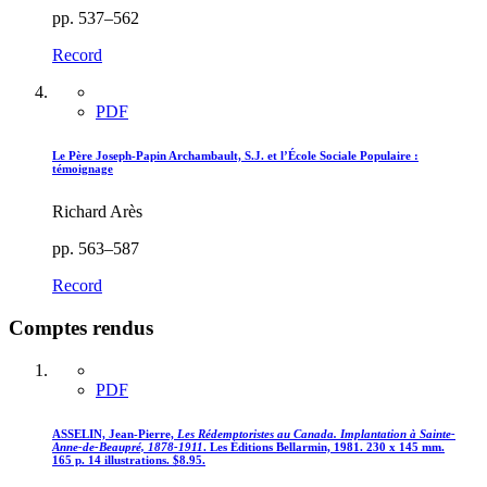
pp. 537–562
Record
PDF
Le Père Joseph-Papin Archambault, S.J. et l’École Sociale Populaire :
témoignage
Richard Arès
pp. 563–587
Record
Comptes rendus
PDF
ASSELIN, Jean-Pierre,
Les Rédemptoristes au Canada. Implantation à Sainte-
Anne-de-Beaupré, 1878-1911
. Les Éditions Bellarmin, 1981. 230 x 145 mm.
165 p. 14 illustrations. $8.95.