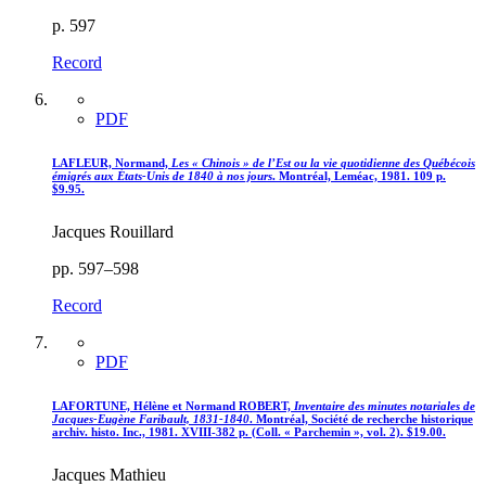
p. 597
Record
PDF
LAFLEUR, Normand,
Les « Chinois » de l’Est ou la vie quotidienne des Québécois
émigrés aux États-Unis de 1840 à nos jours
. Montréal, Leméac, 1981. 109 p.
$9.95.
Jacques Rouillard
pp. 597–598
Record
PDF
LAFORTUNE, Hélène et Normand ROBERT,
Inventaire des minutes notariales de
Jacques-Eugène Faribault, 1831-1840
. Montréal, Société de recherche historique
archiv. histo. Inc., 1981. XVIII-382 p. (Coll. « Parchemin », vol. 2). $19.00.
Jacques Mathieu