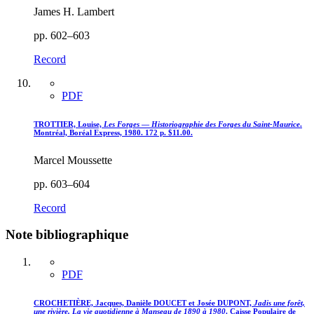
James H. Lambert
pp. 602–603
Record
PDF
TROTTIER, Louise,
Les Forges
—
Historiographie des Forges du Saint-Maurice
.
Montréal, Boréal Express, 1980. 172 p. $11.00.
Marcel Moussette
pp. 603–604
Record
Note bibliographique
PDF
CROCHETIÈRE, Jacques, Danièle DOUCET et Josée DUPONT,
Jadis une forêt,
une rivière. La vie quotidienne à Manseau de 1890 à 1980
. Caisse Populaire de