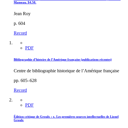
Manseau. $4.50.
Jean Roy
p. 604
Record
PDF
Bibliographie d’histoire de l’Amérique française (publications récentes)
Centre de bibliographie historique de l’Amérique française
pp. 605–628
Record
PDF
Édition critique de Groulx : x. Les premières sources intellectuelles de Lionel
Groulx