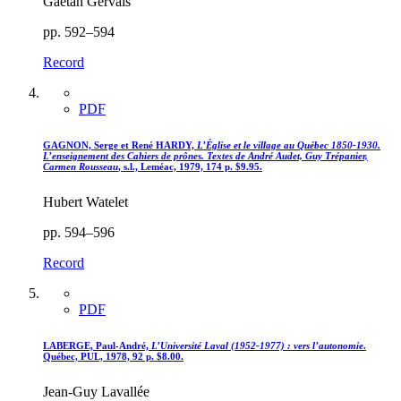
Gaétan Gervais
pp. 592–594
Record
PDF
GAGNON, Serge et René HARDY,
L’Église et le village au Québec 1850-1930.
L’enseignement des Cahiers de prônes. Textes de André Audet, Guy Trépanier,
Carmen Rousseau
, s.l., Leméac, 1979, 174 p. $9.95.
Hubert Watelet
pp. 594–596
Record
PDF
LABERGE, Paul-André,
L’Université Laval (1952-1977) : vers l’autonomie
.
Québec, PUL, 1978, 92 p. $8.00.
Jean-Guy Lavallée