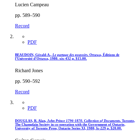
Lucien Campeau
pp. 589–590
Record
PDF
BEAUDOIN, Gérald-A.,
Le partage des pouvoirs
. Ottawa, Éditions de
l’Université d’Ottawa, 1980. xix-432 p. $15.00.
Richard Jones
pp. 590–592
Record
PDF
DOUGLAS, R. Alan,
John Prince 1796-1870. Collection of Documents
. Toronto,
The Champlain Society in co-operation with the Government of Ontario,
University of Toronto Press, Ontario Series XI, 1980, lx-229 p. $20.00.