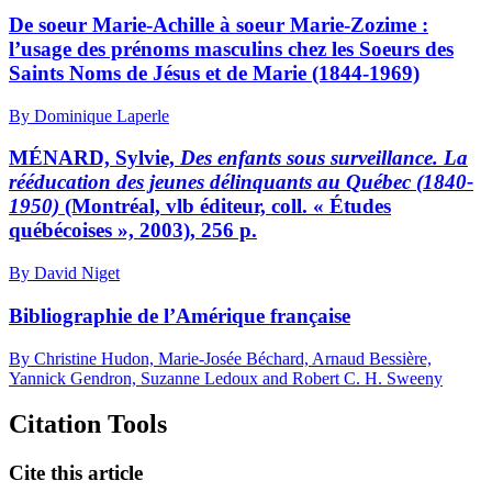
De soeur Marie-Achille à soeur Marie-Zozime :
l’usage des prénoms masculins chez les Soeurs des
Saints Noms de Jésus et de Marie (1844-1969)
By Dominique Laperle
MÉNARD, Sylvie,
Des enfants sous surveillance. La
rééducation des jeunes délinquants au Québec (1840-
1950)
(Montréal, vlb éditeur, coll. « Études
québécoises », 2003), 256 p.
By David Niget
Bibliographie de l’Amérique française
By Christine Hudon, Marie-Josée Béchard, Arnaud Bessière,
Yannick Gendron, Suzanne Ledoux and Robert C. H. Sweeny
Citation Tools
Cite this article