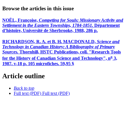
Browse the articles in this issue
NOËL, Françoise,
Competing for Souls: Missionary Activity and
Settlement in the Eastern Townships, 1784-1851.
Département
d’histoire, Université de Sherbrooke, 1988, 286 p.
RICHARDSON, R. A. et B. H. MACDONALD,
Science and
Technology in Canadian History: A Bibliography of Primary
Sources.
Thornhill, HSTC Publications, coll. "Research Tools
o
for the History of Canadian Science and Technology", n
3,
1987. v-18 p. 105 microfiches. 59,95 $
Article outline
Back to top
Full text (PDF)
Full text (PDF)