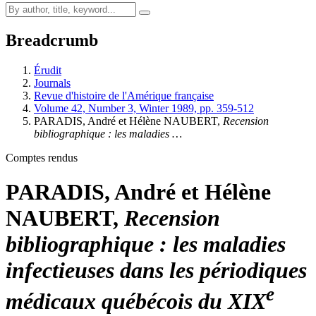
Breadcrumb
Érudit
Journals
Revue d'histoire de l'Amérique française
Volume 42, Number 3, Winter 1989, pp. 359-512
PARADIS, André et Hélène NAUBERT,
Recension
bibliographique : les maladies …
Comptes rendus
PARADIS, André et Hélène
NAUBERT,
Recension
bibliographique : les maladies
infectieuses dans les périodiques
e
médicaux québécois du XIX