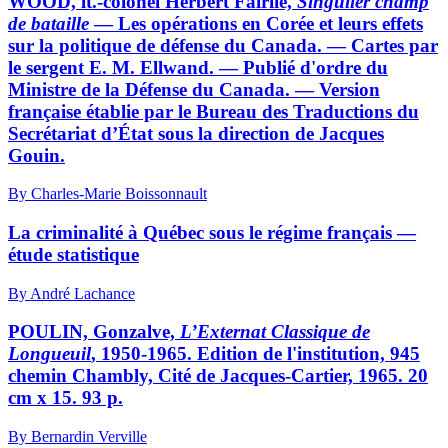
WOOD, lt.-colonel Herbert Fairlie,
Singulier champ
de bataille
— Les opérations en Corée et leurs effets
sur la politique de défense du Canada. — Cartes par
le sergent E. M. Ellwand. — Publié d'ordre du
Ministre de la Défense du Canada. — Version
française établie par le Bureau des Traductions du
Secrétariat d’État sous la direction de Jacques
Gouin.
By Charles-Marie Boissonnault
La criminalité à Québec sous le régime français —
étude statistique
By André Lachance
POULIN, Gonzalve,
L’Externat Classique de
Longueuil
, 1950-1965. Edition de l'institution, 945
chemin Chambly, Cité de Jacques-Cartier, 1965. 20
cm x 15. 93 p.
By Bernardin Verville