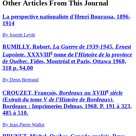
Other Articles From This Journal
La perspective nationaliste d'Henri Bourassa, 1896-
1914
By Joseph Levitt
RUMILLY, Robert,
La Guerre de 1939-1945, Ernest
e
Lapointe
. XXXVIII
tome de l’
Histoire de la province
de Québec
. Fides, Montréal et Paris, Ottawa 1968,
318 p. $4.00
By Denis Bertrand
e
CROUZET, François,
Bordeaux au XVIII
siècle
(Extrait du tome V de l’Histoire de Bordeaux)
.
Bordeaux : Imprimeries Delmas, 1968. P. 191 à 323,
485 à 510.
By Jean-Pierre Wallot