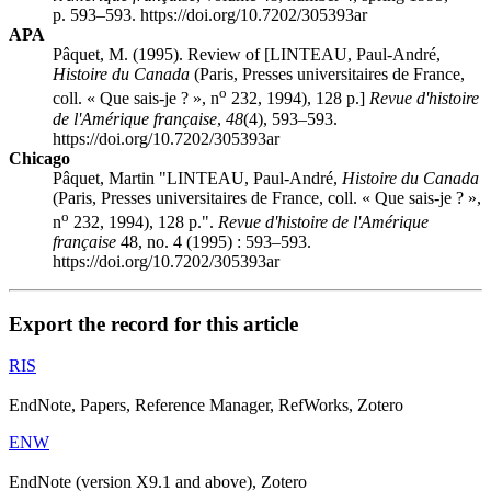
p. 593–593. https://doi.org/10.7202/305393ar
APA
Pâquet, M. (1995). Review of [LINTEAU, Paul-André,
Histoire du Canada
(Paris, Presses universitaires de France,
o
coll. « Que sais-je ? », n
232, 1994), 128 p.]
Revue d'histoire
de l'Amérique française
,
48
(4), 593–593.
https://doi.org/10.7202/305393ar
Chicago
Pâquet, Martin "LINTEAU, Paul-André,
Histoire du Canada
(Paris, Presses universitaires de France, coll. « Que sais-je ? »,
o
n
232, 1994), 128 p.".
Revue d'histoire de l'Amérique
française
48, no. 4 (1995) : 593–593.
https://doi.org/10.7202/305393ar
Export the record for this article
RIS
EndNote, Papers, Reference Manager, RefWorks, Zotero
ENW
EndNote (version X9.1 and above), Zotero