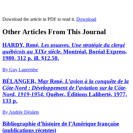
Download the article in PDF to read it.
Download
Other Articles From This Journal
HARDY, René,
Les zouaves. Une stratégie du clergé
québécois au XIXe siècle
. Montréal, Boréal Express,
1980. 312 p. ill. $12.50.
By Guy Laperrière
BÉLANGER, Mgr René,
L’avion à la conquête de la
Côte-Nord : Développement de l’aviation sur la Côte-
Nord, 1919-1954
. Québec, Éditions Laliberté, 1977,
133 p.
By Andrée Désilets
Bibliographie d’histoire de l’Amérique française
(publications récentes)