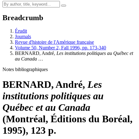
Breadcrumb
Érudit
Journals
Revue d'histoire de l'Amérique française
Volume 50, Number 2, Fall 1996, pp. 173-340
BERNARD, André,
Les institutions politiques au Québec et
au Canada
…
Notes bibliographiques
BERNARD, André,
Les
institutions politiques au
Québec et au Canada
(Montréal, Éditions du Boréal,
1995), 123 p.