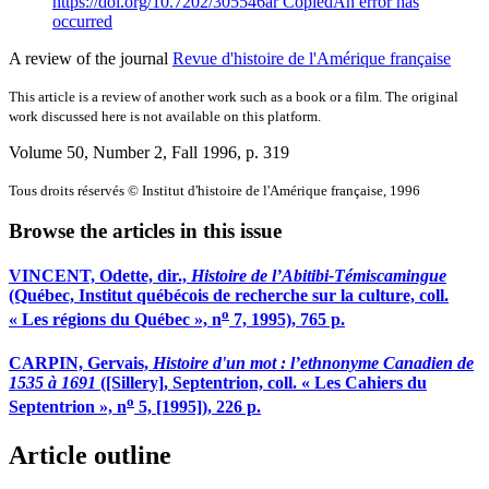
https://doi.org/10.7202/305546ar
Copied
An error has
occurred
A review of the journal
Revue d'histoire de l'Amérique française
This article is a review of another work such as a book or a film. The original
work discussed here is not available on this platform.
Volume 50, Number 2, Fall 1996
, p. 319
Tous droits réservés © Institut d'histoire de l'Amérique française, 1996
Browse the articles in this issue
VINCENT, Odette, dir.,
Histoire de l’Abitibi-Témiscamingue
(Québec, Institut québécois de recherche sur la culture, coll.
o
« Les régions du Québec », n
7, 1995), 765 p.
CARPIN, Gervais,
Histoire d'un mot : l’ethnonyme Canadien de
1535 à 1691
([Sillery], Septentrion, coll. « Les Cahiers du
o
Septentrion », n
5, [1995]), 226 p.
Article outline