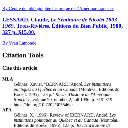
By Centre de bibliographie historique de l’Amérique française
LESSARD, Claude,
Le Séminaire de Nicolet 1803-
1969
. Trois-Rivières, Éditions du Bien Public, 1980,
327 p. $15.00.
By Yvan Lamonde
Citation Tools
Cite this article
MLA
Gélinas, Xavier. "BERNARD, André,
Les institutions
politiques au Québec et au Canada
(Montréal, Éditions du
Boréal, 1995), 123 p."
Revue d'histoire de l'Amérique
française
, volume 50, number 2, fall 1996, p. 319–319.
https://doi.org/10.7202/305546ar
APA
Gélinas, X. (1996). Review of [BERNARD, André,
Les
institutions politiques au Québec et au Canada
(Montréal,
Éditions du Boréal, 1995), 123 p.]
Revue d'histoire de