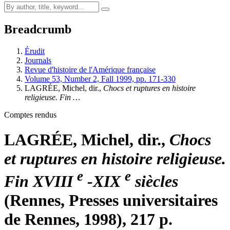
Breadcrumb
Érudit
Journals
Revue d'histoire de l'Amérique française
Volume 53, Number 2, Fall 1999, pp. 171-330
LAGRÉE, Michel, dir.,
Chocs et ruptures en histoire
religieuse. Fin …
Comptes rendus
LAGRÉE, Michel, dir.,
Chocs
et ruptures en histoire religieuse.
e
e
Fin XVIII
-XIX
siècles
(Rennes, Presses universitaires
de Rennes, 1998), 217 p.