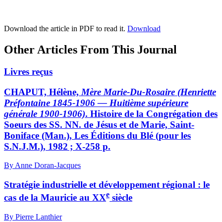
Download the article in PDF to read it.
Download
Other Articles From This Journal
Livres reçus
CHAPUT, Hélène,
Mère Marie-Du-Rosaire (Henriette
Préfontaine 1845-1906 — Huitième supérieure
générale 1900-1906)
. Histoire de la Congrégation des
Soeurs des SS. NN. de Jésus et de Marie, Saint-
Boniface (Man.), Les Éditions du Blé (pour les
S.N.J.M.), 1982 ; X-258 p.
By Anne Doran-Jacques
Stratégie industrielle et développement régional : le
e
cas de la Mauricie au XX
siècle
By Pierre Lanthier