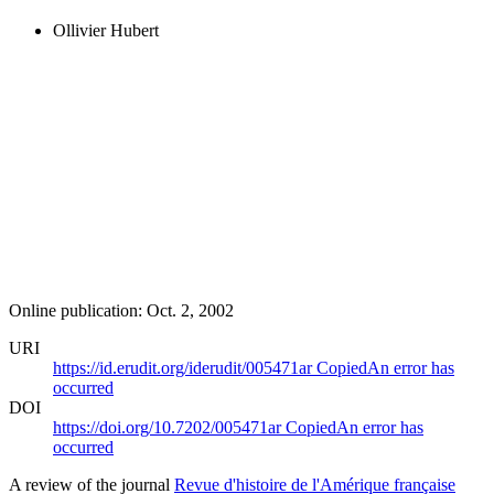
Ollivier Hubert
Online publication: Oct. 2, 2002
URI
https://id.erudit.org/iderudit/005471ar
Copied
An error has
occurred
DOI
https://doi.org/10.7202/005471ar
Copied
An error has
occurred
A review of the journal
Revue d'histoire de l'Amérique française