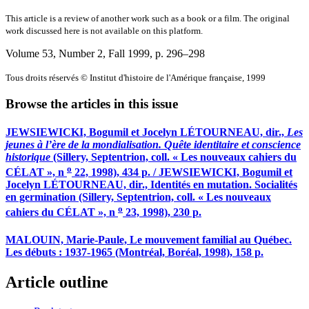
This article is a review of another work such as a book or a film. The original
work discussed here is not available on this platform.
Volume 53, Number 2, Fall 1999
, p. 296–298
Tous droits réservés © Institut d'histoire de l'Amérique française, 1999
Browse the articles in this issue
JEWSIEWICKI, Bogumil et Jocelyn LÉTOURNEAU, dir.,
Les
jeunes à l’ère de la mondialisation. Quête identitaire et conscience
historique
(Sillery, Septentrion, coll. « Les nouveaux cahiers du
o
CÉLAT », n
22, 1998), 434 p. / JEWSIEWICKI, Bogumil et
Jocelyn LÉTOURNEAU, dir., Identités en mutation. Socialités
en germination (Sillery, Septentrion, coll. « Les nouveaux
o
cahiers du CÉLAT », n
23, 1998), 230 p.
MALOUIN, Marie-Paule, Le mouvement familial au Québec.
Les débuts : 1937-1965 (Montréal, Boréal, 1998), 158 p.
Article outline