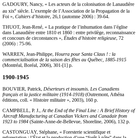
GADOURY, Nancy, « Les acteurs de la colonisation de Lanaudière
e
au
xix
siècle. L’exemple de l’Association de la Propagation de la
Foi »,
Cahiers d’histoire
, 26,1 (automne 2006) : 39-64.
THUOT, Jean-René, « La pratique de l’inhumation dans l’église
dans Lanaudière entre 1810 et 1860 : entre privilège, reconnaissance
et concours de circonstances »,
Études d’histoire religieuse
, 72
(2006) : 75-96.
WARREN, Jean-Philippe,
Hourra pour Santa Claus ! : la
commercialisation de la saison des fêtes au Québec, 1885-1915
(Montréal, Boréal, 2006), 301-[1] p.
1900-1945
BOUVIER, Patrick,
Déserteurs et insoumis. Les Canadiens
français et la justice militaire (1914-1918)
(Outremont, Athéna
éditions, coll. « Histoire militaire », 2003), 160 p.
CAMPBELL, P. J.,
At the End of the Final Line : A Brief History of
Aircraft Manufacturing at Canadian Vickers and Canadair from
1923 to 1984
(Sainte-Anne-de-Bellevue, Shoreline, 2006), 132 p.
CASTONGUAY, Stéphane, « Foresterie scientifique et
reforestation : l’État et la production d’une “forêt à pâte” dans la