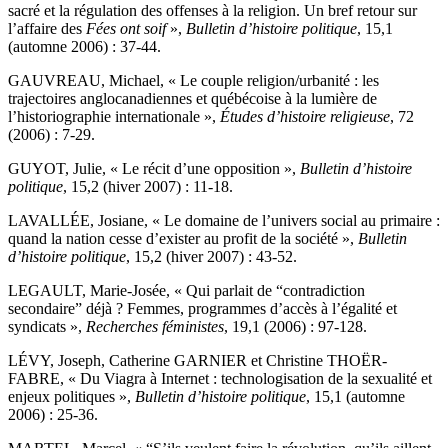
sacré et la régulation des offenses à la religion. Un bref retour sur
l’affaire des
Fées ont soif
»,
Bulletin d’histoire politique
, 15,1
(automne 2006) : 37-44.
GAUVREAU, Michael, « Le couple religion/urbanité : les
trajectoires anglocanadiennes et québécoise à la lumière de
l’historiographie internationale »,
Études d’histoire religieuse
, 72
(2006) : 7-29.
GUYOT, Julie, « Le récit d’une opposition »,
Bulletin d’histoire
politique
, 15,2 (hiver 2007) : 11-18.
LAVALLÉE, Josiane, « Le domaine de l’univers social au primaire :
quand la nation cesse d’exister au profit de la société »,
Bulletin
d’histoire politique
, 15,2 (hiver 2007) : 43-52.
LEGAULT, Marie-Josée, « Qui parlait de “contradiction
secondaire” déjà ? Femmes, programmes d’accès à l’égalité et
syndicats »,
Recherches féministes
, 19,1 (2006) : 97-128.
LÉVY, Joseph, Catherine GARNIER et Christine THOËR-
FABRE, « Du Viagra à Internet : technologisation de la sexualité et
enjeux politiques »,
Bulletin d’histoire politique
, 15,1 (automne
2006) : 25-36.