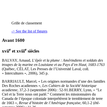
Grille de classement
-> See the list of figures
Avant 1600
e
e
xvii
et
xviii
siècles
BALVAY, Arnaud,
L’épée et la plume : Amérindiens et soldats des
troupes de la marine en Louisiane et au Pays d’en Haut, 1683-1763
(Québec, CÉLAT, Les Presses de l’Université Laval, coll.
« Intercultures », 2006), 345 p.
BARRIAULT, Marcel, « Les origines normandes d’une des familles
Des Roches acadiennes »,
Les Cahiers de la Société historique
acadienne
, 37,2-3 (septembre 2006) : 52-91.BERRY, Lynn, « “Le
Ciel et la Terre nous ont parlé.” Comment les missionnaires du
Canada de l’époque coloniale interprétèrent le tremblement de terre
de 1663 »,
Revue d’histoire de l’Amérique française
, 60,1-2 (été-