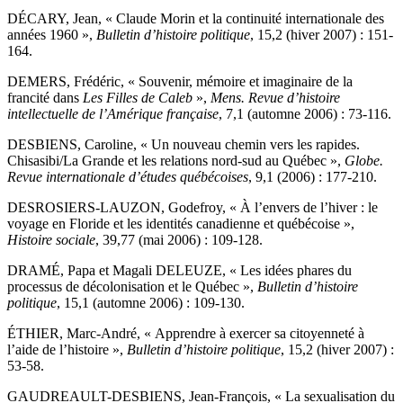
DÉCARY, Jean, « Claude Morin et la continuité internationale des
années 1960 »,
Bulletin d’histoire politique
, 15,2 (hiver 2007) : 151-
164.
DEMERS, Frédéric, « Souvenir, mémoire et imaginaire de la
francité dans
Les Filles de Caleb
»,
Mens. Revue d’histoire
intellectuelle de l’Amérique française
, 7,1 (automne 2006) : 73-116.
DESBIENS, Caroline, « Un nouveau chemin vers les rapides.
Chisasibi/La Grande et les relations nord-sud au Québec »,
Globe.
Revue internationale d’études québécoises
, 9,1 (2006) : 177-210.
DESROSIERS-LAUZON, Godefroy, « À l’envers de l’hiver : le
voyage en Floride et les identités canadienne et québécoise »,
Histoire sociale
, 39,77 (mai 2006) : 109-128.
DRAMÉ, Papa et Magali DELEUZE, « Les idées phares du
processus de décolonisation et le Québec »,
Bulletin d’histoire
politique
, 15,1 (automne 2006) : 109-130.
ÉTHIER, Marc-André, « Apprendre à exercer sa citoyenneté à
l’aide de l’histoire »,
Bulletin d’histoire politique
, 15,2 (hiver 2007) :
53-58.
GAUDREAULT-DESBIENS, Jean-François, « La sexualisation du