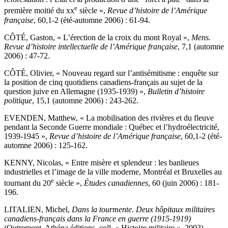
e
première moitié du
xx
siècle »,
Revue d’histoire de l’Amérique
française
, 60,1-2 (été-automne 2006) : 61-94.
CÔTÉ, Gaston, « L’érection de la croix du mont Royal »,
Mens.
Revue d’histoire intellectuelle de l’Amérique française
, 7,1 (automne
2006) : 47-72.
CÔTÉ, Olivier, « Nouveau regard sur l’antisémitisme : enquête sur
la position de cinq quotidiens canadiens-français au sujet de la
question juive en Allemagne (1935-1939) »,
Bulletin d’histoire
politique
, 15,1 (automne 2006) : 243-262.
EVENDEN, Matthew, « La mobilisation des rivières et du fleuve
pendant la Seconde Guerre mondiale : Québec et l’hydroélectricité,
1939-1945 »,
Revue d’histoire de l’Amérique française
, 60,1-2 (été-
automne 2006) : 125-162.
KENNY, Nicolas, « Entre misère et splendeur : les banlieues
industrielles et l’image de la ville moderne, Montréal et Bruxelles au
e
tournant du 20
siècle »,
Études canadiennes
, 60 (juin 2006) : 181-
196.
LITALIEN, Michel,
Dans la tourmente. Deux hôpitaux militaires
canadiens-français dans la France en guerre (1915-1919)
(Outremont, Athéna éditions, coll. « Histoire militaire », 2003),