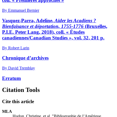
coll. « Premières approches »
By Emmanuel Bernier
Vasquez-Parra, Adeline,
Aider les Acadiens ?
Bienfaisance et déportation, 1755-1776
(Bruxelles,
P.I.E. Peter Lang, 2018), coll. « Études
canadiennes/Canadian Studies », vol. 32, 201 p.
By Robert Larin
Chronique d’archives
By David Tremblay
Erratum
Citation Tools
Cite this article
MLA
Hudon, Christine, et al. "Bibliographie de l’Amérique