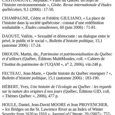
CASTONGUAY, Stéphane, « Faire du Québec un objet de
l’histoire environnementale »,
Globe. Revue internationale d’études
québécoises
, 9,1 (2006) : 17-50.
CHAMPAGNE, Cédric et Frédéric GIULIANO, « La place de
l’histoire dans la société québécoise : constat d’une redéfinition
souhaitable »,
Études canadiennes
, 60 (juin 2006) : 71-81.
DAOUST, Valérie, « Sexualité et démocratie : un dialogue entre le
privé, le public et le social »,
Bulletin d’histoire politique
, 15,1
(automne 2006) : 17-24.
DROUIN, Martin, dir.,
Patrimoine et patrimonialisation du Québec
et d’ailleurs
(Québec, Éditions MultiMondes, coll. « Cahiers de
o
l’Institut du patrimoine de l’UQAM », n
2, 2006),
viii
-248 p.
FECTEAU, Jean-Marie, « Quelle histoire du Québec enseigner ? »,
Bulletin d’histoire politique
, 15,1 (automne 2006) : 183-190.
HÉBERT‚ Yves,
Une histoire de l’écologie au Québec : les regards
sur la nature des origines à nos jours
(Québec, Éditions GID, coll.
« Thèmes Québec », 2006), 477 p.
HOULE, Daniel, Jean-David MOORE et Jean PROVENCHER,
« Ice Bridges on the St. Lawrence River as an Index of Winter
Severity from 1620 to 1910 »,
Journal of Climate
, 20 (2007) : 757-