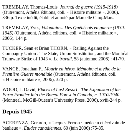
TREMBLAY, Thomas-Louis,
Journal de guerre (1915-1918)
(Outremont, Athéna éditions
,
coll. « Histoire militaire », 2006),
336 p. Texte inédit, établi et annoté par Marcelle Cinq-Mars.
TREMBLAY, Yves,
Volontaires. Des Québécois en guerre (1939-
1945)
(Outremont, Athéna éditions
,
coll. « Histoire militaire »,
2006), 144 p.
TUCKER, Sean et Brian THORN, « Railing Against the
Compagny Union : The State, Union Substitution, and the Montréal
Tramway Strike of 1943 »,
Le travail
, 58 (automne 2006) : 41-70.
VANCE, Jonathan F.,
Mourir en héros. Mémoire et mythe de la
Première Guerre mondiale
(Outremont, Athéna éditions, coll.
« Histoire militaire », 2006), 320 p.
WOOD, J. David,
Places of Last Resort : The Expansion of the
Farm Frontier Into the Boreal Forest in Canada, c. 1910-1940
(Montreal, McGill-Queen’s University Press, 2006), xviii-244 p.
Depuis 1945
ACERENZA, Gerardo, « Jacques Ferron : médecin et écrivain de
banlieue »,
Études canadiennes
, 60 (juin 2006) :75-85.