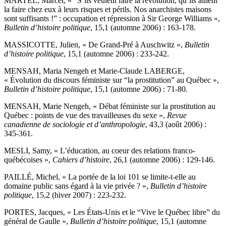
MARTEL, Marcel, « “S’ils veulent faire la révolution, qu’ils aillent
la faire chez eux à leurs risques et périls. Nos anarchistes maisons
sont suffisants !” : occupation et répression à Sir George Williams »,
Bulletin d’histoire politique
, 15,1 (automne 2006) : 163-178.
MASSICOTTE, Julien, « De Grand-Pré à Auschwitz »,
Bulletin
d’histoire politique
, 15,1 (automne 2006) : 233-242.
MENSAH, Maria Nengeh et Marie-Claude LABERGE,
« Évolution du discours féministe sur “la prostitution” au Québec »,
Bulletin d’histoire politique
, 15,1 (automne 2006) : 71-80.
MENSAH, Marie Nengeh, « Débat féministe sur la prostitution au
Québec : points de vue des travailleuses du sexe »,
Revue
canadienne de sociologie et d’anthropologie
, 43,3 (août 2006) :
345-361.
MESLI, Samy, « L’éducation, au coeur des relations franco-
québécoises »,
Cahiers d’histoire
, 26,1 (automne 2006) : 129-146.
PAILLÉ, Michel, « La portée de la loi 101 se limite-t-elle au
domaine public sans égard à la vie privée ? »,
Bulletin d’histoire
politique
, 15,2 (hiver 2007) : 223-232.
PORTES, Jacques, « Les États-Unis et le “Vive le Québec libre” du
général de Gaulle »,
Bulletin d’histoire politique
, 15,1 (automne