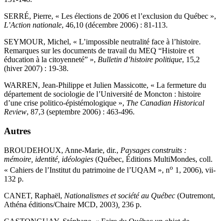
SERRÉ, Pierre, « Les élections de 2006 et l’exclusion du Québec »,
L’Action nationale
, 46,10 (décembre 2006) : 81-113.
SEYMOUR, Michel, « L’impossible neutralité face à l’histoire.
Remarques sur les documents de travail du MEQ “Histoire et
éducation à la citoyenneté” »,
Bulletin d’histoire politique
, 15,2
(hiver 2007) : 19-38.
WARREN, Jean-Philippe et Julien Massicotte, « La fermeture du
département de sociologie de l’Université de Moncton : histoire
d’une crise politico-épistémologique »,
The Canadian Historical
Review
, 87,3 (septembre 2006) : 463-496.
Autres
BROUDEHOUX, Anne-Marie, dir.,
Paysages construits :
mémoire, identité, idéologies
(Québec, Éditions MultiMondes, coll.
o
« Cahiers de l’Institut du patrimoine de l’UQAM », n
1, 2006),
vii
-
132 p.
CANET, Raphaël,
Nationalismes et société au Québec
(Outremont,
Athéna éditions/Chaire MCD, 2003)
,
236 p.