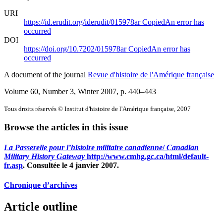
URI
https://id.erudit.org/iderudit/015978ar
Copied
An error has
occurred
DOI
https://doi.org/10.7202/015978ar
Copied
An error has
occurred
A document of the journal
Revue d'histoire de l'Amérique française
Volume 60, Number 3, Winter 2007
, p. 440–443
Tous droits réservés © Institut d'histoire de l'Amérique française, 2007
Browse the articles in this issue
La Passerelle pour l’histoire militaire canadienne
/
Canadian
Military History Gateway
http://www.cmhg.gc.ca/html/default-
fr.asp
. Consultée le 4 janvier 2007.
Chronique d’archives
Article outline