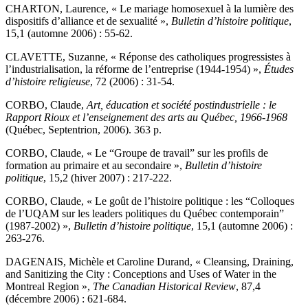
CHARTON, Laurence, « Le mariage homosexuel à la lumière des
dispositifs d’alliance et de sexualité »,
Bulletin d’histoire politique
,
15,1 (automne 2006) : 55-62.
CLAVETTE, Suzanne, « Réponse des catholiques progressistes à
l’industrialisation, la réforme de l’entreprise (1944-1954) »,
Études
d’histoire religieuse
, 72 (2006) : 31-54.
CORBO, Claude,
Art, éducation et société postindustrielle : le
Rapport Rioux et l’enseignement des arts au Québec, 1966-1968
(Québec, Septentrion, 2006). 363 p.
CORBO, Claude, « Le “Groupe de travail” sur les profils de
formation au primaire et au secondaire »,
Bulletin d’histoire
politique
, 15,2 (hiver 2007) : 217-222.
CORBO, Claude, « Le goût de l’histoire politique : les “Colloques
de l’UQAM sur les leaders politiques du Québec contemporain”
(1987-2002) »,
Bulletin d’histoire politique
, 15,1 (automne 2006) :
263-276.
DAGENAIS, Michèle et Caroline Durand, « Cleansing, Draining,
and Sanitizing the City : Conceptions and Uses of Water in the
Montreal Region »,
The Canadian Historical Review
, 87,4
(décembre 2006) : 621-684.