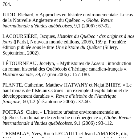
764.
JUDD, Richard, « Approches en histoire environnementale. Le cas
de la Nouvelle-Angleterre et du Québec »,
Globe. Revue
internationale d’études québécoises
, 9,1 (2006) : 67-92.
LACOURSIÈRE, Jacques,
Histoire du Québec : des origines à nos
jours
([Paris], Nouveau monde éditions, 2005), 159 p. Première
édition publiée sous le titre
Une histoire du Québec
(Sillery,
Septentrion, 2002).
LÉTOURNEAU, Jocelyn, « Mythistoires de
Losers
: introduction
au roman historial des Québécois d’héritage canadien-français »,
Histoire sociale
, 39,77 (mai 2006) : 157-180.
PLANTE, Catherine, Matthew HATVANY et Najat BHIRY, « Le
haut marais de l’Isle-aux-Grues : un exemple d’exploitation et de
développement durables »,
Revue d’histoire de l’Amérique
française
, 60,1-2 (été-automne 2006) : 37-60.
POITRAS, Claire, « L’histoire urbaine environnementale au
Québec. Un domaine de recherche en émergence »,
Globe. Revue
internationale d’études québécoises
, 9,1 (2006) : 93-112.
TREMBLAY, Yves, Roch LEGAULT et Jean LAMARRE, dir.,