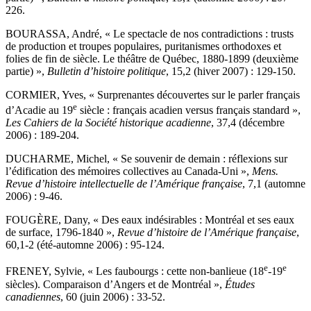
226.
BOURASSA, André, « Le spectacle de nos contradictions : trusts
de production et troupes populaires, puritanismes orthodoxes et
folies de fin de siècle. Le théâtre de Québec, 1880-1899 (deuxième
partie) »,
Bulletin d’histoire politique
, 15,2 (hiver 2007) : 129-150.
CORMIER, Yves, « Surprenantes découvertes sur le parler français
e
d’Acadie au 19
siècle : français acadien versus français standard »,
Les Cahiers de la Société historique acadienne
, 37,4 (décembre
2006) : 189-204.
DUCHARME, Michel, « Se souvenir de demain : réflexions sur
l’édification des mémoires collectives au Canada-Uni »,
Mens.
Revue d’histoire intellectuelle de l’Amérique française
, 7,1 (automne
2006) : 9-46.
FOUGÈRE, Dany, « Des eaux indésirables : Montréal et ses eaux
de surface, 1796-1840 »,
Revue d’histoire de l’Amérique française
,
60,1-2 (été-automne 2006) : 95-124.
e
e
FRENEY, Sylvie, « Les faubourgs : cette non-banlieue (18
-19
siècles). Comparaison d’Angers et de Montréal »,
Études
canadiennes
, 60 (juin 2006) : 33-52.