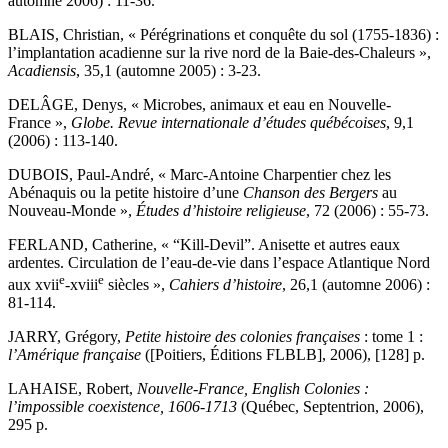
automne 2006) : 11-36.
BLAIS, Christian, « Pérégrinations et conquête du sol (1755-1836) :
l’implantation acadienne sur la rive nord de la Baie-des-Chaleurs »,
Acadiensis
, 35,1 (automne 2005) : 3-23.
DELÂGE, Denys, « Microbes, animaux et eau en Nouvelle-
France »,
Globe. Revue internationale d’études québécoises
, 9,1
(2006) : 113-140.
DUBOIS, Paul-André, « Marc-Antoine Charpentier chez les
Abénaquis ou la petite histoire d’une
Chanson des Bergers
au
Nouveau-Monde »,
Études d’histoire religieuse
, 72 (2006) : 55-73.
FERLAND, Catherine, « “Kill-Devil”. Anisette et autres eaux
ardentes. Circulation de l’eau-de-vie dans l’espace Atlantique Nord
e
e
aux
xvii
-
xviii
siècles »,
Cahiers d’histoire
, 26,1 (automne 2006) :
81-114.
JARRY, Grégory,
Petite histoire des colonies françaises
: tome 1 :
l’Amérique française
([Poitiers, Éditions FLBLB], 2006), [128] p.
LAHAISE, Robert,
Nouvelle-France, English Colonies :
l’impossible coexistence, 1606-1713
(Québec, Septentrion, 2006),
295 p.