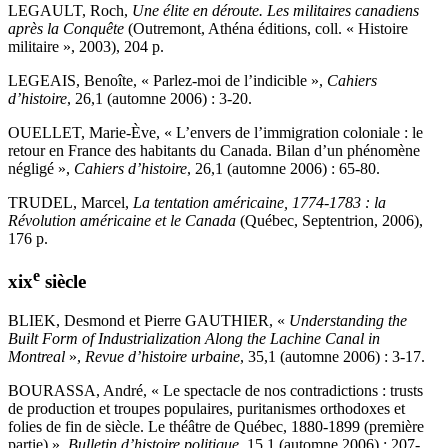
LEGAULT, Roch,
Une élite en déroute. Les militaires canadiens
après la Conquête
(Outremont, Athéna éditions, coll. « Histoire
militaire », 2003), 204 p.
LEGEAIS, Benoîte, « Parlez-moi de l’indicible »,
Cahiers
d’histoire
, 26,1 (automne 2006) : 3-20.
OUELLET, Marie-Ève, « L’envers de l’immigration coloniale : le
retour en France des habitants du Canada. Bilan d’un phénomène
négligé »,
Cahiers d’histoire
, 26,1 (automne 2006) : 65-80.
TRUDEL, Marcel,
La tentation américaine, 1774-1783 : la
Révolution américaine et le Canada
(Québec, Septentrion, 2006),
176 p.
e
xix
siècle
BLIEK, Desmond et Pierre GAUTHIER, «
Understanding the
Built Form of Industrialization Along the Lachine Canal in
Montreal
»,
Revue d’histoire urbaine
, 35,1 (automne 2006) : 3-17.
BOURASSA, André, « Le spectacle de nos contradictions : trusts
de production et troupes populaires, puritanismes orthodoxes et
folies de fin de siècle. Le théâtre de Québec, 1880-1899 (première
partie) »,
Bulletin d’histoire politique
, 15,1 (automne 2006) : 207-