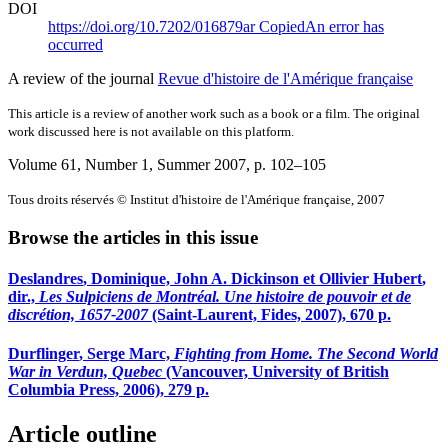
DOI
https://doi.org/10.7202/016879ar
Copied
An error has
occurred
A review of the journal
Revue d'histoire de l'Amérique française
This article is a review of another work such as a book or a film. The original
work discussed here is not available on this platform.
Volume 61, Number 1, Summer 2007
, p. 102–105
Tous droits réservés © Institut d'histoire de l'Amérique française, 2007
Browse the articles in this issue
Deslandres
, Dominique, John A.
Dickinson
et Ollivier
Hubert
,
dir.,
Les Sulpiciens de Montréal. Une histoire de pouvoir et de
discrétion, 1657-2007
(Saint-Laurent, Fides, 2007), 670 p.
Durflinger
, Serge
M
arc,
Fighting from Home. The Second World
War in Verdun, Quebec
(Vancouver, University of British
Columbia Press, 2006), 279 p.
Article outline