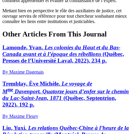
comment appréhender et évaluer la connaissance de l’expert.
Mettant bien en perspective le rôle des auxiliaires de justice, cet
ouvrage servira de référence pour tout chercheur souhaitant mieux
connaître les liens entre institutions et justiciables.
Other Articles From This Journal
Lamonde, Yvan.
Les colonies du Haut et du Bas-
Canada avant et à l’époque des rébellions
(Québec,
Presses de l’Université Laval, 2022), 234 p.
By Maxime Dagenais
Tremblay, Ève Michèle.
Le voyage de
me
M
Davenport. Quatorze jours d’enfer sur le chemin
du Lac-Saint-Jean, 1871
(Québec, Septentrion,
2022), 192 p.
By Maxime Fleury
Liu, Yuxi.
Les relations Québec-Chine à l’heure de la