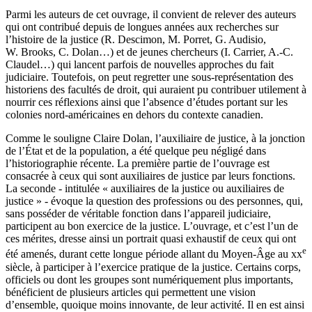
Parmi les auteurs de cet ouvrage, il convient de relever des auteurs
qui ont contribué depuis de longues années aux recherches sur
l’histoire de la justice (R. Descimon, M. Porret, G. Audisio,
W. Brooks, C. Dolan…) et de jeunes chercheurs (I. Carrier, A.-C.
Claudel…) qui lancent parfois de nouvelles approches du fait
judiciaire. Toutefois, on peut regretter une sous-représentation des
historiens des facultés de droit, qui auraient pu contribuer utilement à
nourrir ces réflexions ainsi que l’absence d’études portant sur les
colonies nord-américaines en dehors du contexte canadien.
Comme le souligne Claire Dolan, l’auxiliaire de justice, à la jonction
de l’État et de la population, a été quelque peu négligé dans
l’historiographie récente. La première partie de l’ouvrage est
consacrée à ceux qui sont auxiliaires de justice par leurs fonctions.
La seconde - intitulée « auxiliaires de la justice ou auxiliaires de
justice » - évoque la question des professions ou des personnes, qui,
sans posséder de véritable fonction dans l’appareil judiciaire,
participent au bon exercice de la justice. L’ouvrage, et c’est l’un de
ces mérites, dresse ainsi un portrait quasi exhaustif de ceux qui ont
e
été amenés, durant cette longue période allant du Moyen-Âge au
xx
siècle, à participer à l’exercice pratique de la justice. Certains corps,
officiels ou dont les groupes sont numériquement plus importants,
bénéficient de plusieurs articles qui permettent une vision
d’ensemble, quoique moins innovante, de leur activité. Il en est ainsi