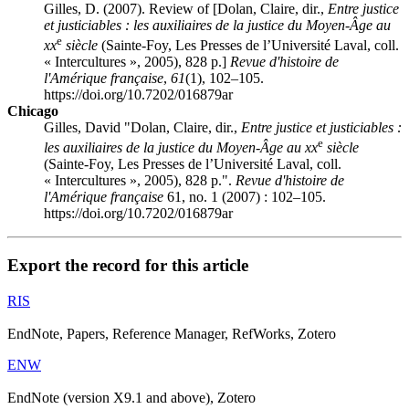
Gilles, D. (2007). Review of [
Dolan
, Claire, dir.,
Entre justice
et justiciables
: les auxiliaires de la justice du Moyen-Âge au
e
xx
siècle
(Sainte-Foy, Les Presses de l’Université Laval, coll.
« Intercultures », 2005), 828 p.]
Revue d'histoire de
l'Amérique française
,
61
(1), 102–105.
https://doi.org/10.7202/016879ar
Chicago
Gilles, David "
Dolan
, Claire, dir.,
Entre justice et justiciables
:
e
les auxiliaires de la justice du Moyen-Âge au
xx
siècle
(Sainte-Foy, Les Presses de l’Université Laval, coll.
« Intercultures », 2005), 828 p.".
Revue d'histoire de
l'Amérique française
61, no. 1 (2007) : 102–105.
https://doi.org/10.7202/016879ar
Export the record for this article
RIS
EndNote, Papers, Reference Manager, RefWorks, Zotero
ENW
EndNote (version X9.1 and above), Zotero