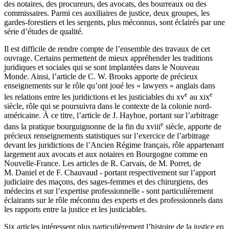
des notaires, des procureurs, des avocats, des bourreaux ou des
commissaires. Parmi ces auxiliaires de justice, deux groupes, les
gardes-forestiers et les sergents, plus méconnus, sont éclairés par une
série d’études de qualité.
Il est difficile de rendre compte de l’ensemble des travaux de cet
ouvrage. Certains permettent de mieux appréhender les traditions
juridiques et sociales qui se sont implantées dans le Nouveau
Monde. Ainsi, l’article de C. W. Brooks apporte de précieux
enseignements sur le rôle qu’ont joué les « lawyers » anglais dans
e
e
les relations entre les juridictions et les justiciables du
xv
au
xix
siècle, rôle qui se poursuivra dans le contexte de la colonie nord-
américaine. À ce titre, l’article de J. Hayhoe, portant sur l’arbitrage
e
dans la pratique bourguignonne de la fin du
xviii
siècle, apporte de
précieux renseignements statistiques sur l’exercice de l’arbitrage
devant les juridictions de l’Ancien Régime français, rôle appartenant
largement aux avocats et aux notaires en Bourgogne comme en
Nouvelle-France. Les articles de R. Carvais, de M. Porret, de
M. Daniel et de F. Chauvaud - portant respectivement sur l’apport
judiciaire des maçons, des sages-femmes et des chirurgiens, des
médecins et sur l’expertise professionnelle - sont particulièrement
éclairants sur le rôle méconnu des experts et des professionnels dans
les rapports entre la justice et les justiciables.
Six articles intéressent plus particulièrement l’histoire de la justice en