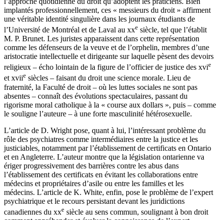
l’approche quotidienne du droit qu’adoptent les praticiens. Bien
implantés professionnellement, ces « messieurs du droit » affirment
une véritable identité singulière dans les journaux étudiants de
e
l’Université de Montréal et de Laval au
xx
siècle, tel que l’établit
M. P. Brunet. Les juristes apparaissent dans cette représentation
comme les défenseurs de la veuve et de l’orphelin, membres d’une
aristocratie intellectuelle et dirigeante sur laquelle pèsent des devoirs
e
religieux – écho lointain de la figure de l’officier de justice des
xvi
e
et
xvii
siècles – faisant du droit une science morale. Lieu de
fraternité, la Faculté de droit – où les luttes sociales ne sont pas
absentes – connaît des évolutions spectaculaires, passant du
rigorisme moral catholique à la « course aux dollars », puis – comme
le souligne l’auteure – à une forte masculinité hétérosexuelle.
L’article de D. Wright pose, quant à lui, l’intéressant problème du
rôle des psychiatres comme intermédiaires entre la justice et les
justiciables, notamment par l’établissement de certificats en Ontario
et en Angleterre. L’auteur montre que la législation ontarienne va
ériger progressivement des barrières contre les abus dans
l’établissement des certificats en évitant les collaborations entre
médecins et propriétaires d’asile ou entre les familles et les
médecins. L’article de K. White, enfin, pose le problème de l’expert
psychiatrique et le recours persistant devant les juridictions
e
canadiennes du
xx
siècle au sens commun, soulignant à bon droit