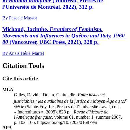
Révolution tranquille
(Montréal, Presses de
l’Université de Montréal, 2022), 312 p.
By Pascale Massot
Michaud, Jacinthe.
Frontiers of Feminism.
Movements and Influences in Québec and Italy, 1960-
80
(Vancouver, UBC Press, 2021), 328 p.
By Anaïs Hélie-Martel
Citation Tools
Cite this article
MLA
Gilles, David. "
Dolan
, Claire, dir.,
Entre justice et
e
justiciables
: les auxiliaires de la justice du Moyen-Âge au
xx
siècle
(Sainte-Foy, Les Presses de l’Université Laval, coll.
« Intercultures », 2005), 828 p."
Revue d'histoire de
l'Amérique française
, volume 61, number 1, summer 2007,
p. 102–105. https://doi.org/10.7202/016879ar
APA