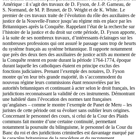
Amérique : il s’agit des travaux de D. Fyson, de J.-P. Garneau, de
S. Normand, de M. P. Brunet, de D. Wright et de K. White. Le
premier de ces travaux traite de l’évolution du rôle des auxiliaires de
justice de la Nouvelle-France jusqu’au régime mis en place par les
Britanniques après la Conquête. Rappelant l’état de la recherche sur
l’histoire de la justice et du droit sur cette période, D. Fyson apporte,
à la suite de ses nombreux travaux, d’intéressants éclairages sur les
nombreuses professions qui ont assuré le passage sans trop de heurts
du système français au système britannique. Il rapporte notamment
que près des deux tiers des auxiliaires de justice actifs au moment de
la Conquête restent en poste durant la période 1764-1774, époque
durant laquelle les catholiques étaient en principe exclus des
fonctions judiciaires. Prenant l’exemple des notaires, D. Fyson
montre qu’en leur très grande majorité, ils s’accommodent du
nouveau régime leurs commissions étant renouvelées par les
autorités britanniques et continuant à acter selon le droit français, les
juridictions reconnaissant la validité de ces instruments. Démontrant
une habileté dans l’évocation des normes tant françaises
qu’anglaises – comme le montre l’exemple de Panet de Meru – les
juristes de cette période ont su évoluer sans oublier leurs origines.
Concernant le personnel des cours, si celui de la Cour des Plaids
communs fait montre d’une certaine continuité, permettant
notamment la poursuite du bilinguisme, le personnel de la Cour du
Banc du roi et des juridictions criminelles est davantage marqué par
le caractère britannique de la procédure et du recrutement.