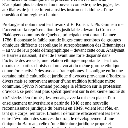
S’adaptant plus facilement au nouveau contexte que les juges, les
auxiliaires de justice furent ainsi les instruments idoines d’une
transition d’un régime à l’autre.
Prolongeant notamment les travaux d’E. Kolish, J.-Ph. Garneau met
l’accent sur la représentation des justiciables devant la Cour des
Plaidoyers communs de Québec, principalement durant l’année
1786. Il constate la faible part de litiges entre membres de groupes
ethniques différents et souligne la surreprésentation des Britanniques
– au vu de leur poids démographique – devant cette cour. Analysant
le Barreau naissant, il met de l’avant une forte disparité dans
l’activité des avocats, une relation ethnique importante – les trois
quarts des parties choisissent un avocat du même groupe ethnique –
et une forte activité des avocats francophones. Il souligne enfin une
certaine mixité culturelle et juridique d’avocats provenant d’horizons
divers mais se retrouvant autour d’une tradition juridique mixte
commune. Sylvio Normand prolonge la réflexion sur la profession
d’avocat, se penchant plus spécifiquement sur la deuxième moitié du
e
xix
siècle. Peu formés, les avocats, avec la mise en place d’un
enseignement universitaire à partir de 1848 et une nouvelle
reconnaissance juridique du barreau en 1849, voient leur rôle, en
tant que corps, renforcé. L’auteur démontre efficacement les liens
entre l’évolution des sources du droit, le développement d’une
éthique du Barreau, celle d’une littérature juridique propre et