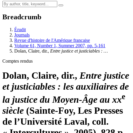
Breadcrumb
Érudit
Journals
Revue d'histoire de l'Amérique française
Volume 61, Number 1, Summer 2007, pp. 5-161
Dolan
, Claire, dir.,
Entre justice et justiciables
: …
Comptes rendus
Dolan
, Claire, dir.,
Entre justice
et justiciables
: les auxiliaires de
e
la justice du Moyen-Âge au
xx
siècle
(Sainte-Foy, Les Presses
de l’Université Laval, coll.
« Intercultures », 2005), 828 p.