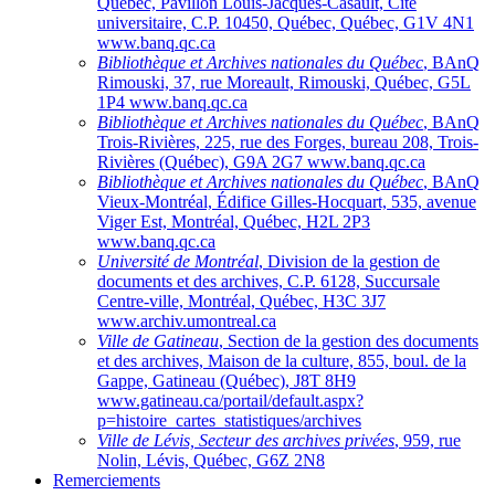
Québec, Pavillon Louis-Jacques-Casault, Cité
universitaire, C.P. 10450, Québec, Québec, G1V 4N1
www.banq.qc.ca
Bibliothèque et Archives nationales du Québec
, BAnQ
Rimouski, 37, rue Moreault, Rimouski, Québec, G5L
1P4 www.banq.qc.ca
Bibliothèque et Archives nationales du Québec
, BAnQ
Trois-Rivières, 225, rue des Forges, bureau 208, Trois-
Rivières (Québec), G9A 2G7 www.banq.qc.ca
Bibliothèque et Archives nationales du Québec
, BAnQ
Vieux-Montréal, Édifice Gilles-Hocquart, 535, avenue
Viger Est, Montréal, Québec, H2L 2P3
www.banq.qc.ca
Université de Montréal
, Division de la gestion de
documents et des archives, C.P. 6128, Succursale
Centre-ville, Montréal, Québec, H3C 3J7
www.archiv.umontreal.ca
Ville de Gatineau
, Section de la gestion des documents
et des archives, Maison de la culture, 855, boul. de la
Gappe, Gatineau (Québec), J8T 8H9
www.gatineau.ca/portail/default.aspx?
p=histoire_cartes_statistiques/archives
Ville de Lévis, Secteur des archives privées
, 959, rue
Nolin, Lévis, Québec, G6Z 2N8
Remerciements