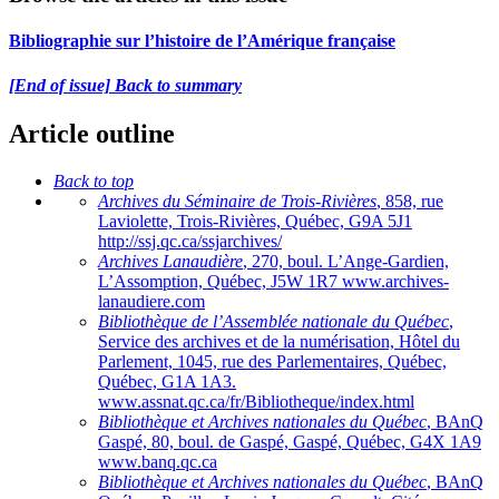
Bibliographie sur l’histoire de l’Amérique française
[End of issue] Back to summary
Article outline
Back to top
Archives du Séminaire de Trois-Rivières
, 858, rue
Laviolette, Trois-Rivières, Québec, G9A 5J1
http://ssj.qc.ca/ssjarchives/
Archives Lanaudière
, 270, boul. L’Ange-Gardien,
L’Assomption, Québec, J5W 1R7 www.archives-
lanaudiere.com
Bibliothèque de l’Assemblée nationale du Québec
,
Service des archives et de la numérisation, Hôtel du
Parlement, 1045, rue des Parlementaires, Québec,
Québec, G1A 1A3.
www.assnat.qc.ca/fr/Bibliotheque/index.html
Bibliothèque et Archives nationales du Québec
, BAnQ
Gaspé, 80, boul. de Gaspé, Gaspé, Québec, G4X 1A9
www.banq.qc.ca
Bibliothèque et Archives nationales du Québec
, BAnQ