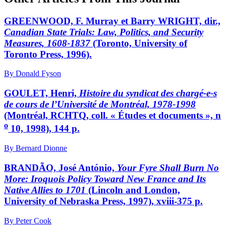
GREENWOOD, F. Murray et Barry WRIGHT, dir.,
Canadian State Trials: Law, Politics, and Security
Measures, 1608-1837
(Toronto, University of
Toronto Press, 1996).
By Donald Fyson
GOULET, Henri,
Histoire du syndicat des chargé-e-s
de cours de l’Université de Montréal, 1978-1998
(Montréal, RCHTQ, coll. « Études et documents », n
o
10, 1998), 144 p.
By Bernard Dionne
BRANDÃO, José António,
Your Fyre Shall Burn No
More: Iroquois Policy Toward New France and Its
Native Allies to 1701
(Lincoln and London,
University of Nebraska Press, 1997), xviii-375 p.
By Peter Cook