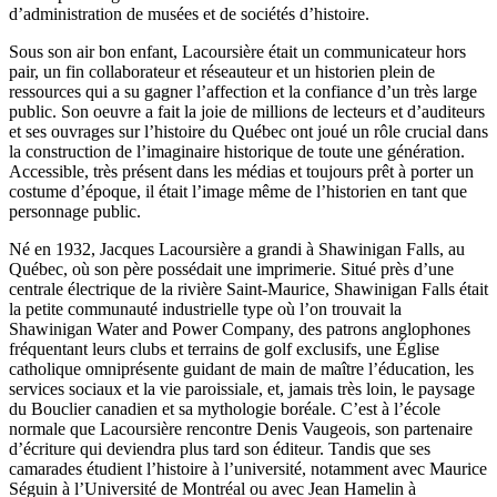
d’administration de musées et de sociétés d’histoire.
Sous son air bon enfant, Lacoursière était un communicateur hors
pair, un fin collaborateur et réseauteur et un historien plein de
ressources qui a su gagner l’affection et la confiance d’un très large
public. Son oeuvre a fait la joie de millions de lecteurs et d’auditeurs
et ses ouvrages sur l’histoire du Québec ont joué un rôle crucial dans
la construction de l’imaginaire historique de toute une génération.
Accessible, très présent dans les médias et toujours prêt à porter un
costume d’époque, il était l’image même de l’historien en tant que
personnage public.
Né en 1932, Jacques Lacoursière a grandi à Shawinigan Falls, au
Québec, où son père possédait une imprimerie. Situé près d’une
centrale électrique de la rivière Saint-Maurice, Shawinigan Falls était
la petite communauté industrielle type où l’on trouvait la
Shawinigan Water and Power Company, des patrons anglophones
fréquentant leurs clubs et terrains de golf exclusifs, une Église
catholique omniprésente guidant de main de maître l’éducation, les
services sociaux et la vie paroissiale, et, jamais très loin, le paysage
du Bouclier canadien et sa mythologie boréale. C’est à l’école
normale que Lacoursière rencontre Denis Vaugeois, son partenaire
d’écriture qui deviendra plus tard son éditeur. Tandis que ses
camarades étudient l’histoire à l’université, notamment avec Maurice
Séguin à l’Université de Montréal ou avec Jean Hamelin à