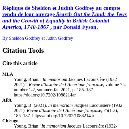
Réplique de Sheldon et Judith Godfrey au compte
rendu de leur ouvrage
Search Out the Land: the Jews
and the Growth of Equality in British Colonial
America, 1740-1867
, par Donald Fyson.
By Sheldon Godfrey et Judith Godfrey
Citation Tools
Cite this article
MLA
Young, Brian. "
In memoriam
Jacques Lacoursière (1932-
2021)."
Revue d’histoire de l’Amérique française
, volume 75,
number 1-2, summer–fall 2021, p. 185–187.
https://doi.org/10.7202/1088214ar
APA
Young, B. (2021).
In memoriam
Jacques Lacoursière (1932-
2021).
Revue d’histoire de l’Amérique française
,
75
(1-2),
185–187. https://doi.org/10.7202/1088214ar
Chicago
Young, Brian "
In memoriam
Jacques Lacoursière (1932-