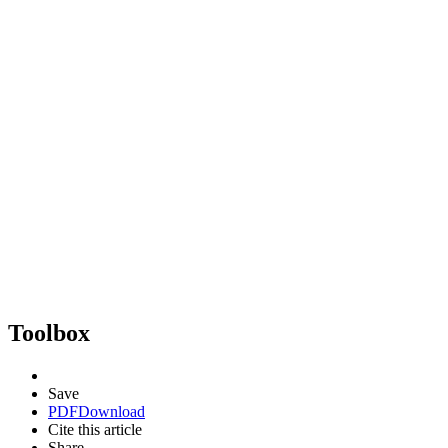
Toolbox
Save
PDF
Download
Cite this article
Share