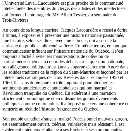
l’Université Laval, Lacoursière est plus proche de la communauté
intellectuelle des membres du clergé, des artistes et des intellectuels
gr
qui forment l’entourage de M
Albert Tessier, du séminaire de
Trois-Rivières.
Au cours de sa longue carrière, Jacques Lacoursière a réussi à écrire,
à filmer, à exposer et à présenter une histoire nationale passionnée,
une histoire, selon ses dires, avec une « âme », qui a suscité la
curiosité du public et alimenté sa fierté. En même temps, en tant que
communicateur influent sur l’histoire nationale du Québec, il s’est
toujours attaché à éviter les manifestations de colère ou de
partisannerie : même au coeur des débats sur la question nationale,
son allégeance politique n’est jamais apparue clairement. Ancré dans
les solides traditions de la région du Saint-Maurice et façonné par les
intellectuels catholiques de Trois-Rivières dans les années 1950 et
1960, il a sans doute joué un rôle important pour atténuer les
sentiments anticléricaux et anticapitalistes qui ont marqué la
Révolution tranquille du Québec. En adhérant à une narration
strictement chronologique et en utilisant les grands événements
politiques comme contrepoints, il a imposé une certaine cohérence et
symétrie au récit de l’histoire fragmentée du Québec.
Son peuple canadien-français, malgré l’occasionnel mauvais garçon,
est essentiellement ouvert, tolérant, vulnérable mais résistant. Il est
également ingénieux et attaché à ses forêts et à ses communautés.