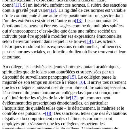
donné
[11]
. Si un individu enfreint ces normes, il subira des sanctions
dont la gravité peut varier
[12]
. La rigidité de ces normes est variable
d’une communauté à une autre et se positionne sur un spectre dont
l’un des extrêmes est strict et l’autre non
[13]
. Les communautés
émotionnelles peuvent être envisagées comme de multiples sphères
qui s’entrecoupent ; c’est-à-dire que dans une même société un
individu peut être appelé à modifier ses expressions émotionnelles
selon l’environnement dans lequel il se trouve
[14]
. Les acteurs
historiques modulent leurs expressions émotionnelles, influencées
par des normes sociales, en fonction du lieu où ils se trouvent et leur
entourage.
Au collège, les activités des jeunes hommes, autant académiques,
spirituelles que de loisirs sont contrôlées et supervisées par un
dispositif de surveillance panoptique
[15]
. Le collégien passe la
majorité de son temps en silence à l’étude
[16]
. Il arrive très rarement
que les collégiens puissent user de leur libre arbitre sans supervision.
L’isolement du jeune homme au collège classique est conçu pour
qu’il intériorise les règles de la virilité
[17]
, qui comprennent
évidemment des prescriptions émotionnelles, en particulier
l’acquisition de qualités telles que « le détachement, la maîtrise et le
contrôle des pulsions. »
[18]
Des sanctions, telles que des évaluations
négatives du comportement ou des châtiments corporels sont
employés pour s’assurer que les collégiens respectent les
prescriptions comportementales du collège. L’environnement du