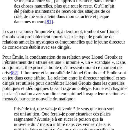
se mêlent à notre vie, j’ai appris à l’estimer, dans l’ordre
des choses naturelles, plus que tout le reste. Qu’il m’ait
été pénible maintenant de recevoir des attaques de ce
côté, de me voir atteint dans mon caractère et jusque
dans mes moeurs
[81]
.
Les accusations d’impureté qui, à demi-mot, tombent sur Lionel
Groulx sont probablement nourries par le type de pratique de
relations amicales mystiques et émotionnelles que le jeune directeur
de conscience établit avec ses dirigés.
Pour Émile, la condamnation de sa relation avec Lionel Groulx et
l’ébruitement de l’affaire est une « infamie », un « scandale ». Dans
son journal, il exprime la honte qu’il ressent durant ce moment de
crise
[82]
. L’honneur et la moralité de Lionel Groulx et d’Émile sont
en jeu dans cette affaire. La relation entre le directeur spirituel et ses
dirigés est utilisée pour discréditer Lionel Groulx dans les querelles
politiques et idéologiques faisant rage au collège. Émile est chagriné
par la séparation avec son directeur spirituel lorsque leur relation est
menacée par cette nouvelle dramatique :
Privé de toi, que vais-je devenir ? Je sens que mon sort
est uni au tien. Que ferais-je pour cicatriser ces plaies
saignantes ? Aurais-je à en sucer le poison que la
nouvelle du 7 mars a infiltré dans ces veines ? Je suis
prêt à le faire pourvu qu’au prix de ce doux sacrifice tu