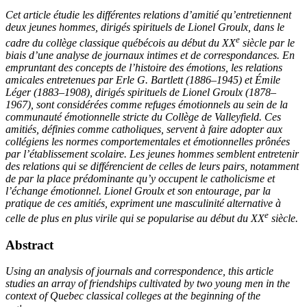
Cet article étudie les différentes relations d’amitié qu’entretiennent
deux jeunes hommes, dirigés spirituels de Lionel Groulx, dans le
e
cadre du collège classique québécois au début du
XX
siècle par le
biais d’une analyse de journaux intimes et de correspondances. En
empruntant des concepts de l’histoire des émotions, les relations
amicales entretenues par Erle G. Bartlett (1886–1945) et Émile
Léger (1883–1908), dirigés spirituels de Lionel Groulx (1878–
1967), sont considérées comme refuges émotionnels au sein de la
communauté émotionnelle stricte du Collège de Valleyfield. Ces
amitiés, définies comme catholiques, servent à faire adopter aux
collégiens les normes comportementales et émotionnelles prônées
par l’établissement scolaire. Les jeunes hommes semblent entretenir
des relations qui se différencient de celles de leurs pairs, notamment
de par la place prédominante qu’y occupent le catholicisme et
l’échange émotionnel. Lionel Groulx et son entourage, par la
pratique de ces amitiés, expriment une masculinité alternative à
e
celle de plus en plus virile qui se popularise au début du
XX
siècle.
Abstract
Using an analysis of journals and correspondence, this article
studies an array of friendships cultivated by two young men in the
context of Quebec classical colleges at the beginning of the