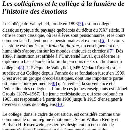
Les collégiens et le collège à la lumière de
l’histoire des émotions
Le Collège de Valleyfield, fondé en 1893
[5]
, est un collège
e
classique typique du paysage québécois du début du
XX
siècle. Il
offre le cours classique, où les élèves sont pensionnaires, et le cours
commercial à l’attention des pensionnaires et externes
[6]
. Le cours
classique est fondé sur le
Ratio Studiorum
, un enseignement des
humanités s’appuyant sur les mondes antiques et chrétiens
[7]
. Dès
1896, l’institution est affiliée à l’Université Laval, qui décerne le
diplôme du baccalauréat à la fin du parcours de six ou huit ans du
gr
collégien
[8]
. L’Évêque de Valleyfield, M
Médard Émard est le
supérieur du Collège depuis l’année de sa fondation jusqu’en 1909.
C’est avec un groupe d’ecclésiastiques, dont une importante partie
est jeune et inexpérimentée
[9]
qu’il veille à la surveillance et à
l’éducation des collégiens. L’un de ces jeunes enseignants est Lionel
Groulx (1878–1967). Le jeune ecclésiastique, qui sera ordonné en
1903, est responsable à partir de 1900 jusqu’à 1915 d’enseigner à
diverses classes de collégiens
[10]
.
Le collège, dans le cadre de cet article, est considéré comme une
communauté ou un régime émotionnel. Selon William Reddy et
Barbara H. Rosenwein, ces termes désignent un ensemble de
normes régissant l’expression des émotions dans un cadre