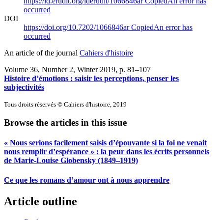
https://id.erudit.org/iderudit/1066846ar
Copied
An error has
occurred
DOI
https://doi.org/10.7202/1066846ar
Copied
An error has
occurred
An article of the journal
Cahiers d'histoire
Volume 36, Number 2, Winter 2019
, p. 81–107
Histoire d’émotions : saisir les perceptions, penser les
subjectivités
Tous droits réservés © Cahiers d'histoire, 2019
Browse the articles in this issue
« Nous serions facilement saisis d’épouvante si la foi ne venait
nous remplir d’espérance » : la peur dans les écrits personnels
de Marie-Louise Globensky (1849–1919)
Ce que les romans d’amour ont à nous apprendre
Article outline