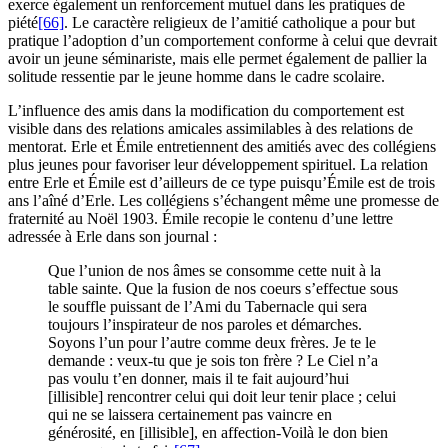
exerce également un renforcement mutuel dans les pratiques de
piété
[66]
. Le caractère religieux de l’amitié catholique a pour but
pratique l’adoption d’un comportement conforme à celui que devrait
avoir un jeune séminariste, mais elle permet également de pallier la
solitude ressentie par le jeune homme dans le cadre scolaire.
L’influence des amis dans la modification du comportement est
visible dans des relations amicales assimilables à des relations de
mentorat. Erle et Émile entretiennent des amitiés avec des collégiens
plus jeunes pour favoriser leur développement spirituel. La relation
entre Erle et Émile est d’ailleurs de ce type puisqu’Émile est de trois
ans l’aîné d’Erle. Les collégiens s’échangent même une promesse de
fraternité au Noël 1903. Émile recopie le contenu d’une lettre
adressée à Erle dans son journal :
Que l’union de nos âmes se consomme cette nuit à la
table sainte. Que la fusion de nos coeurs s’effectue sous
le souffle puissant de l’Ami du Tabernacle qui sera
toujours l’inspirateur de nos paroles et démarches.
Soyons l’un pour l’autre comme deux frères. Je te le
demande : veux-tu que je sois ton frère ? Le Ciel n’a
pas voulu t’en donner, mais il te fait aujourd’hui
[illisible] rencontrer celui qui doit leur tenir place ; celui
qui ne se laissera certainement pas vaincre en
générosité, en [illisible], en affection-Voilà le don bien