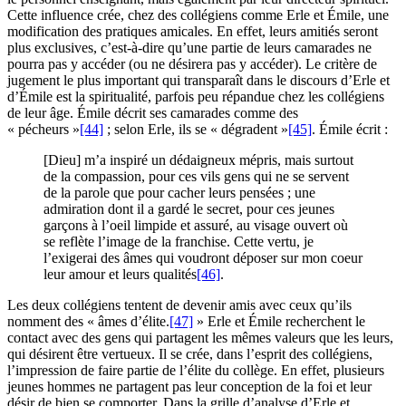
Cette influence crée, chez des collégiens comme Erle et Émile, une
modification des pratiques amicales. En effet, leurs amitiés seront
plus exclusives, c’est-à-dire qu’une partie de leurs camarades ne
pourra pas y accéder (ou ne désirera pas y accéder). Le critère de
jugement le plus important qui transparaît dans le discours d’Erle et
d’Émile est la spiritualité, parfois peu répandue chez les collégiens
de leur âge. Émile décrit ses camarades comme des
« pécheurs »
[44]
; selon Erle, ils se « dégradent »
[45]
. Émile écrit :
[Dieu] m’a inspiré un dédaigneux mépris, mais surtout
de la compassion, pour ces vils gens qui ne se servent
de la parole que pour cacher leurs pensées ; une
admiration dont il a gardé le secret, pour ces jeunes
garçons à l’oeil limpide et assuré, au visage ouvert où
se reflète l’image de la franchise. Cette vertu, je
l’exigerai des âmes qui voudront déposer sur mon coeur
leur amour et leurs qualités
[46]
.
Les deux collégiens tentent de devenir amis avec ceux qu’ils
nomment des « âmes d’élite.
[47]
» Erle et Émile recherchent le
contact avec des gens qui partagent les mêmes valeurs que les leurs,
qui désirent être vertueux. Il se crée, dans l’esprit des collégiens,
l’impression de faire partie de l’élite du collège. En effet, plusieurs
jeunes hommes ne partagent pas leur conception de la foi et leur
désir de bien se comporter. Dans la grille d’analyse d’Erle et