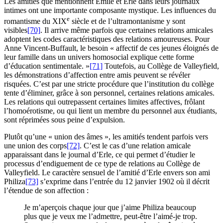
Les amitiés que mentionnent Émile et Erle dans leurs journaux
intimes ont une importante composante mystique. Les influences du
e
romantisme du
XIX
siècle et de l’ultramontanisme y sont
visibles
[70]
. Il arrive même parfois que certaines relations amicales
adoptent les codes caractéristiques des relations amoureuses. Pour
Anne Vincent-Buffault, le besoin « affectif de ces jeunes éloignés de
leur famille dans un univers homosocial explique cette forme
d’éducation sentimentale. »
[71]
Toutefois, au Collège de Valleyfield,
les démonstrations d’affection entre amis peuvent se révéler
risquées. C’est par une stricte procédure que l’institution du collège
tente d’éliminer, grâce à son personnel, certaines relations amicales.
Les relations qui outrepassent certaines limites affectives, frôlant
l’homoérotisme, ou qui lient un membre du personnel aux étudiants,
sont réprimées sous peine d’expulsion.
Plutôt qu’une « union des âmes », les amitiés tendent parfois vers
une union des corps
[72]
. C’est le cas d’une relation amicale
apparaissant dans le journal d’Erle, ce qui permet d’étudier le
processus d’endiguement de ce type de relations au Collège de
Valleyfield. Le caractère sensuel de l’amitié d’Erle envers son ami
Philiza
[73]
s’exprime dans l’entrée du 12 janvier 1902 où il décrit
l’étendue de son affection :
Je m’aperçois chaque jour que j’aime Philiza beaucoup
plus que je veux me l’admettre, peut-être l’aimé-je trop.