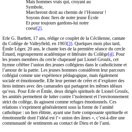
Mais hommes vrais qui, croyant au
Symbole,
Marcheront droit au chemin de l’Honneur !
Soyons donc fiers de notre jeune École
Et pour toujours gardons-lui notre
coeur
[2]
.
Erle G. Bartlett, 17 ans, rédige ce couplet de la Cécilienne, cantate
du Collège de Valleyfield, en 1903
[3]
. Quelques mois plus tard,
Émile Léger, 20 ans, le chante lors de la première séance du cercle
Émard, regroupement académique et littéraire du Collège
[4]
. Pour
les jeunes membres du cercle chapeauté par Lionel Groulx, cet
hymne célèbre l’union des jeunes collégiens dans le catholicisme et
l’amour de la patrie. Les jeunes hommes considèrent leur parcours
collégial comme une expérience pédagogique, mais également
sociale et émotionnelle. Elle leur permet de créer et d’explorer des
liens intimes avec des camarades qui partagent les mêmes idéaux
qu’eux. Pour Erle et Émile, deux dirigés spirituels de Lionel Groulx,
les amitiés permettent de lutter contre l’isolement et l’environnement
strict du collège, ils agissent comme refuges émotionnels. Ces
relations s’expriment généralement sous la forme de l’amitié
catholique : un lien élitiste, ayant une forte composante spirituelle et
émotionnelle dont l’idéal est l’« union des âmes », c’est-à-dire une
communauté de sentiments au contact de Dieu et de l’ami.