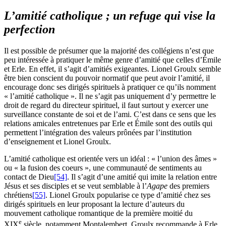
L’amitié catholique ; un refuge qui vise la
perfection
Il est possible de présumer que la majorité des collégiens n’est que
peu intéressée à pratiquer le même genre d’amitié que celles d’Émile
et Erle. En effet, il s’agit d’amitiés exigeantes. Lionel Groulx semble
être bien conscient du pouvoir normatif que peut avoir l’amitié, il
encourage donc ses dirigés spirituels à pratiquer ce qu’ils nomment
« l’amitié catholique ». Il ne s’agit pas uniquement d’y permettre le
droit de regard du directeur spirituel, il faut surtout y exercer une
surveillance constante de soi et de l’ami. C’est dans ce sens que les
relations amicales entretenues par Erle et Émile sont des outils qui
permettent l’intégration des valeurs prônées par l’institution
d’enseignement et Lionel Groulx.
L’amitié catholique est orientée vers un idéal : « l’union des âmes »
ou « la fusion des coeurs », une communauté de sentiments au
contact de Dieu
[54]
. Il s’agit d’une amitié qui imite la relation entre
Jésus et ses disciples et se veut semblable à l’
Agape
des premiers
chrétiens
[55]
. Lionel Groulx popularise ce type d’amitié chez ses
dirigés spirituels en leur proposant la lecture d’auteurs du
mouvement catholique romantique de la première moitié du
e
XIX
siècle, notamment Montalembert. Groulx recommande à Erle