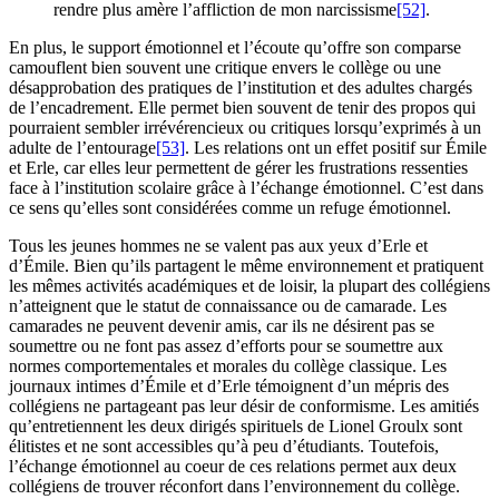
rendre plus amère l’affliction de mon narcissisme
[52]
.
En plus, le support émotionnel et l’écoute qu’offre son comparse
camouflent bien souvent une critique envers le collège ou une
désapprobation des pratiques de l’institution et des adultes chargés
de l’encadrement. Elle permet bien souvent de tenir des propos qui
pourraient sembler irrévérencieux ou critiques lorsqu’exprimés à un
adulte de l’entourage
[53]
. Les relations ont un effet positif sur Émile
et Erle, car elles leur permettent de gérer les frustrations ressenties
face à l’institution scolaire grâce à l’échange émotionnel. C’est dans
ce sens qu’elles sont considérées comme un refuge émotionnel.
Tous les jeunes hommes ne se valent pas aux yeux d’Erle et
d’Émile. Bien qu’ils partagent le même environnement et pratiquent
les mêmes activités académiques et de loisir, la plupart des collégiens
n’atteignent que le statut de connaissance ou de camarade. Les
camarades ne peuvent devenir amis, car ils ne désirent pas se
soumettre ou ne font pas assez d’efforts pour se soumettre aux
normes comportementales et morales du collège classique. Les
journaux intimes d’Émile et d’Erle témoignent d’un mépris des
collégiens ne partageant pas leur désir de conformisme. Les amitiés
qu’entretiennent les deux dirigés spirituels de Lionel Groulx sont
élitistes et ne sont accessibles qu’à peu d’étudiants. Toutefois,
l’échange émotionnel au coeur de ces relations permet aux deux
collégiens de trouver réconfort dans l’environnement du collège.