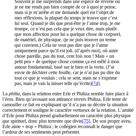
Souvent je me surprends dans une espèce de rêverie où
je ne me rends pas bien compte de ce à quoi je pense,
mais si je m’arrête et me demande quel est l’objet de
mes réflexions, la plupart du temps je trouve que c’est
lui seul. Quand je dis que peut-être je l’aime trop, je me
trompe, ce n’est pas cela que je veux dire, mais plutôt
que mon affection pour lui a quelque chose de corporel,
de matériel, de physique. (je ne puis trouver un terme
qui convient.) Cela ne veut pas dire que je l’aime
uniquement parce qu’il est joli. (d’après moi), où autre
chose pareille, pas du tout, cent fois non ! Mais « un
petit peu » de quelque chose comme ça est mêlé à mon
amour fondamental,
basé sur le bien et la vertu
. (J’ai
envie de déchirer cette feuille, car je n’ai pas pu dire du
tout ce que je voulais ; cela se sent, mais ne s’exprime
pas, mais je vais la laisser telle qu’écrite)
[74]
.
La
philia
, dans la relation entre Erle et Philiza semble faire place à
l’éros. Bien qu’avouant son attirance envers Philiza, Erle tente de
camoufler ce fait en expliquant qu’il n’a pas su décrire la situation
correctement et souligne le caractère vertueux de la relation. L’amitié
d’Erle pour Philiza prend graduellement un caractère plus physique
que spirituel, donc plus terrestre que divin
[75]
. De son propre aveu,
Erle aime « trop » Philiza ; le collégien reconnaît le danger que
l’ardeur de ses sentiments peut présenter.