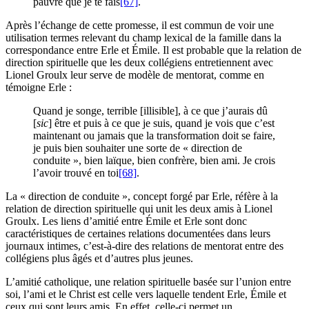
pauvre que je te fais
[67]
.
Après l’échange de cette promesse, il est commun de voir une
utilisation termes relevant du champ lexical de la famille dans la
correspondance entre Erle et Émile. Il est probable que la relation de
direction spirituelle que les deux collégiens entretiennent avec
Lionel Groulx leur serve de modèle de mentorat, comme en
témoigne Erle :
Quand je songe, terrible [illisible], à ce que j’aurais
dû
[
sic
] être
et puis à ce que
je suis
, quand je vois que c’est
maintenant ou jamais que la transformation doit se faire,
je puis bien souhaiter une sorte de « direction de
conduite », bien laïque, bien
confrère
, bien ami. Je crois
l’avoir trouvé en toi
[68]
.
La « direction de conduite », concept forgé par Erle, réfère à la
relation de direction spirituelle qui unit les deux amis à Lionel
Groulx. Les liens d’amitié entre Émile et Erle sont donc
caractéristiques de certaines relations documentées dans leurs
journaux intimes, c’est-à-dire des relations de mentorat entre des
collégiens plus âgés et d’autres plus jeunes.
L’amitié catholique, une relation spirituelle basée sur l’union entre
soi, l’ami et le Christ est celle vers laquelle tendent Erle, Émile et
ceux qui sont leurs amis. En effet, celle-ci permet un