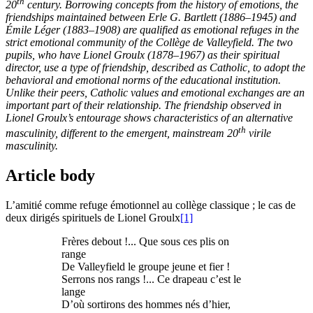
th
20
century. Borrowing concepts from the history of emotions, the
friendships maintained between Erle G. Bartlett (1886–1945) and
Émile Léger (1883–1908) are qualified as emotional refuges in the
strict emotional community of the Collège de Valleyfield. The two
pupils, who have Lionel Groulx (1878–1967) as their spiritual
director, use a type of friendship, described as Catholic, to adopt the
behavioral and emotional norms of the educational institution.
Unlike their peers, Catholic values and emotional exchanges are an
important part of their relationship. The friendship observed in
Lionel Groulx’s entourage shows characteristics of an alternative
th
masculinity, different to the emergent, mainstream 20
virile
masculinity.
Article body
L’amitié comme refuge émotionnel au collège classique ; le cas de
deux dirigés spirituels de Lionel Groulx
[1]
Frères debout !... Que sous ces plis on
range
De Valleyfield le groupe jeune et fier !
Serrons nos rangs !... Ce drapeau c’est le
lange
D’où sortirons des hommes nés d’hier,