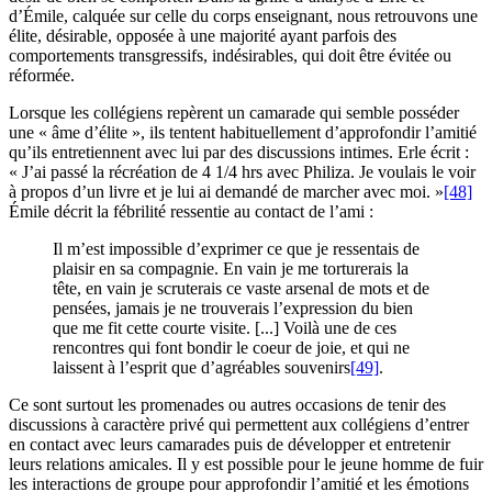
d’Émile, calquée sur celle du corps enseignant, nous retrouvons une
élite, désirable, opposée à une majorité ayant parfois des
comportements transgressifs, indésirables, qui doit être évitée ou
réformée.
Lorsque les collégiens repèrent un camarade qui semble posséder
une « âme d’élite », ils tentent habituellement d’approfondir l’amitié
qu’ils entretiennent avec lui par des discussions intimes. Erle écrit :
« J’ai passé la récréation de 4 1/4 hrs avec Philiza. Je voulais le voir
à propos d’un livre et je lui ai demandé de marcher avec moi. »
[48]
Émile décrit la fébrilité ressentie au contact de l’ami :
Il m’est impossible d’exprimer ce que je ressentais de
plaisir en sa compagnie. En vain je me torturerais la
tête, en vain je scruterais ce vaste arsenal de mots et de
pensées, jamais je ne trouverais l’expression du bien
que me fit cette courte visite. [...] Voilà une de ces
rencontres qui font bondir le coeur de joie, et qui ne
laissent à l’esprit que d’agréables souvenirs
[49]
.
Ce sont surtout les promenades ou autres occasions de tenir des
discussions à caractère privé qui permettent aux collégiens d’entrer
en contact avec leurs camarades puis de développer et entretenir
leurs relations amicales. Il y est possible pour le jeune homme de fuir
les interactions de groupe pour approfondir l’amitié et les émotions