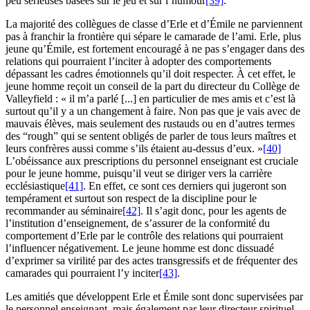
peu sérieuses basées sur le jeu et sur l’humour
[39]
.
La majorité des collègues de classe d’Erle et d’Émile ne parviennent
pas à franchir la frontière qui sépare le camarade de l’ami. Erle, plus
jeune qu’Émile, est fortement encouragé à ne pas s’engager dans des
relations qui pourraient l’inciter à adopter des comportements
dépassant les cadres émotionnels qu’il doit respecter. À cet effet, le
jeune homme reçoit un conseil de la part du directeur du Collège de
Valleyfield : « il m’a parlé [...] en particulier de mes amis et c’est là
surtout qu’il y a un changement à faire. Non pas que je vais avec de
mauvais élèves, mais seulement des rustauds ou en d’autres termes
des “rough” qui se sentent obligés de parler de tous leurs maîtres et
leurs confrères aussi comme s’ils étaient au-dessus d’eux. »
[40]
L’obéissance aux prescriptions du personnel enseignant est cruciale
pour le jeune homme, puisqu’il veut se diriger vers la carrière
ecclésiastique
[41]
. En effet, ce sont ces derniers qui jugeront son
tempérament et surtout son respect de la discipline pour le
recommander au séminaire
[42]
. Il s’agit donc, pour les agents de
l’institution d’enseignement, de s’assurer de la conformité du
comportement d’Erle par le contrôle des relations qui pourraient
l’influencer négativement. Le jeune homme est donc dissuadé
d’exprimer sa virilité par des actes transgressifs et de fréquenter des
camarades qui pourraient l’y inciter
[43]
.
Les amitiés que développent Erle et Émile sont donc supervisées par
le personnel enseignant, mais également par leur directeur spirituel.