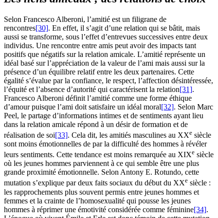
Selon Francesco Alberoni, l’amitié est un filigrane de
rencontres
[30]
. En effet, il s’agit d’une relation qui se bâtit, mais
aussi se transforme, sous l’effet d’entrevues successives entre deux
individus. Une rencontre entre amis peut avoir des impacts tant
positifs que négatifs sur la relation amicale. L’amitié représente un
idéal basé sur l’appréciation de la valeur de l’ami mais aussi sur la
présence d’un équilibre relatif entre les deux partenaires. Cette
égalité s’évalue par la confiance, le respect, l’affection désintéressée,
l’équité et l’absence d’autorité qui caractérisent la relation
[31]
.
Francesco Alberoni définit l’amitié comme une forme éthique
d’amour puisque l’ami doit satisfaire un idéal moral
[32]
. Selon Marc
Peel, le partage d’informations intimes et de sentiments ayant lieu
dans la relation amicale répond à un désir de formation et de
e
réalisation de soi
[33]
. Cela dit, les amitiés masculines au
XX
siècle
sont moins émotionnelles de par la difficulté des hommes à révéler
e
leurs sentiments. Cette tendance est moins remarquée au
XIX
siècle
où les jeunes hommes parviennent à ce qui semble être une plus
grande proximité émotionnelle. Selon Antony E. Rotundo, cette
e
mutation s’explique par deux faits sociaux du début du
XX
siècle :
les rapprochements plus souvent permis entre jeunes hommes et
femmes et la crainte de l’homosexualité qui pousse les jeunes
hommes à réprimer une émotivité considérée comme féminine
[34]
.