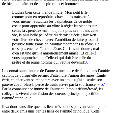
de bien connaître et de s’inspirer de cet homme :
Étudiez bien cette grande figure, Mon petit Erle,
comme pour en reproduire chacun des traits au fond de
vous-même ; auscultez les palpitations de ce noble
coeur pour apprendre au vôtre à régler les siennes sur
celles-là ; pénétrez enfin toujours plus avant dans cette
vie, la plus belle peut-être du dernier siècle ; faites-en
votre livre de chevet, avec l’ambition de faire passer si
possible toute l’âme de Montalembert dans la vôtre. Ce
n’est pas encore l’âme de Jésus-Christ sans doute ; mais
c’en est une qu’il a amoureusement aimée. Et celle-là,
vous rapprochera de Celle-ci qui doit être celle du
prêtre et du jeune homme qui veut le devenir
[56]
.
La connaissance intime de l’autre à une place de choix dans l’amitié
catholique puisqu’elle permet d’atteindre l’union des âmes. Émile
écrit, en décrivant sa rencontre avec un ami : « j’ai ausculté son
pauvre coeur blessé, percé de traits, navré par la souffrance. »
[57]
Par la connaissance intime de l’autre et l’amour désintéressé, les
collégiens vivent cette fusion des coeurs, principal objectif de
l’amitié catholique.
Il va donc sans dire que des liens très solides peuvent voir le jour
entre deux amis unis par les liens de l’amitié catholique. Cette