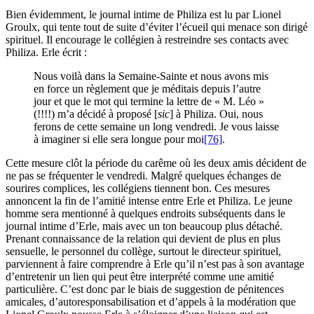
Bien évidemment, le journal intime de Philiza est lu par Lionel
Groulx, qui tente tout de suite d’éviter l’écueil qui menace son dirigé
spirituel. Il encourage le collégien à restreindre ses contacts avec
Philiza. Erle écrit :
Nous voilà dans la Semaine-Sainte et
nous
avons mis
en force un règlement que je méditais depuis l’autre
jour et que le mot qui termine la lettre de « M. Léo »
(!!!!) m’a décidé à proposé [
sic
] à Philiza. Oui, nous
ferons de cette semaine un long vendredi. Je vous laisse
à imaginer si elle sera longue pour moi
[76]
.
Cette mesure clôt la période du carême où les deux amis décident de
ne pas se fréquenter le vendredi. Malgré quelques échanges de
sourires complices, les collégiens tiennent bon. Ces mesures
annoncent la fin de l’amitié intense entre Erle et Philiza. Le jeune
homme sera mentionné à quelques endroits subséquents dans le
journal intime d’Erle, mais avec un ton beaucoup plus détaché.
Prenant connaissance de la relation qui devient de plus en plus
sensuelle, le personnel du collège, surtout le directeur spirituel,
parviennent à faire comprendre à Erle qu’il n’est pas à son avantage
d’entretenir un lien qui peut être interprété comme une amitié
particulière. C’est donc par le biais de suggestion de pénitences
amicales, d’autoresponsabilisation et d’appels à la modération que