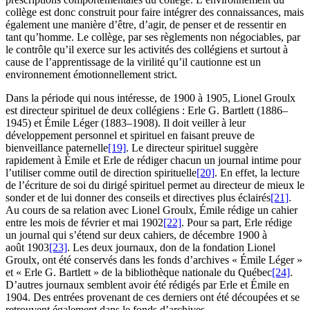
collège est donc construit pour faire intégrer des connaissances, mais
également une manière d’être, d’agir, de penser et de ressentir en
tant qu’homme. Le collège, par ses règlements non négociables, par
le contrôle qu’il exerce sur les activités des collégiens et surtout à
cause de l’apprentissage de la virilité qu’il cautionne est un
environnement émotionnellement strict.
Dans la période qui nous intéresse, de 1900 à 1905, Lionel Groulx
est directeur spirituel de deux collégiens : Erle G. Bartlett (1886–
1945) et Émile Léger (1883–1908). Il doit veiller à leur
développement personnel et spirituel en faisant preuve de
bienveillance paternelle
[19]
. Le directeur spirituel suggère
rapidement à Émile et Erle de rédiger chacun un journal intime pour
l’utiliser comme outil de direction spirituelle
[20]
. En effet, la lecture
de l’écriture de soi du dirigé spirituel permet au directeur de mieux le
sonder et de lui donner des conseils et directives plus éclairés
[21]
.
Au cours de sa relation avec Lionel Groulx, Émile rédige un cahier
entre les mois de février et mai 1902
[22]
. Pour sa part, Erle rédige
un journal qui s’étend sur deux cahiers, de décembre 1900 à
août 1903
[23]
. Les deux journaux, don de la fondation Lionel
Groulx, ont été conservés dans les fonds d’archives « Émile Léger »
et « Erle G. Bartlett » de la bibliothèque nationale du Québec
[24]
.
D’autres journaux semblent avoir été rédigés par Erle et Émile en
1904. Des entrées provenant de ces derniers ont été découpées et se
retrouvent également dans le fonds d’archives.