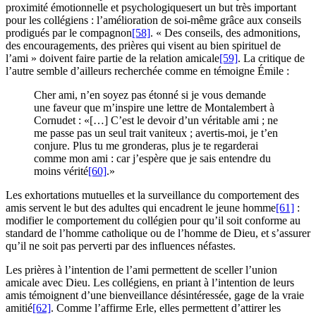
proximité émotionnelle et psychologiquesert un but très important
pour les collégiens : l’amélioration de soi-même grâce aux conseils
prodigués par le compagnon
[58]
. « Des conseils, des admonitions,
des encouragements, des prières qui visent au bien spirituel de
l’ami » doivent faire partie de la relation amicale
[59]
. La critique de
l’autre semble d’ailleurs recherchée comme en témoigne Émile :
Cher ami, n’en soyez pas étonné si je vous demande
une faveur que m’inspire une lettre de Montalembert à
Cornudet : «[…] C’est le devoir d’un véritable ami ; ne
me passe pas un seul trait vaniteux ; avertis-moi, je t’en
conjure. Plus tu me gronderas, plus je te regarderai
comme mon ami : car j’espère que je sais entendre du
moins vérité
[60]
.»
Les exhortations mutuelles et la surveillance du comportement des
amis servent le but des adultes qui encadrent le jeune homme
[61]
:
modifier le comportement du collégien pour qu’il soit conforme au
standard de l’homme catholique ou de l’homme de Dieu, et s’assurer
qu’il ne soit pas perverti par des influences néfastes.
Les prières à l’intention de l’ami permettent de sceller l’union
amicale avec Dieu. Les collégiens, en priant à l’intention de leurs
amis témoignent d’une bienveillance désintéressée, gage de la vraie
amitié
[62]
. Comme l’affirme Erle, elles permettent d’attirer les