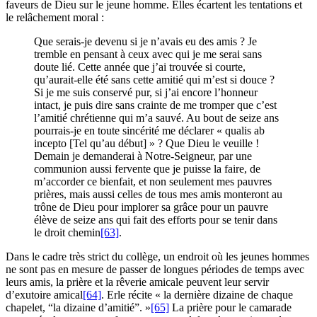
faveurs de Dieu sur le jeune homme. Elles écartent les tentations et
le relâchement moral :
Que serais-je devenu si je n’avais eu des amis ? Je
tremble en pensant à ceux avec qui je me serai sans
doute lié. Cette année que j’ai trouvée si courte,
qu’aurait-elle été sans cette amitié qui m’est si douce ?
Si je me suis conservé pur, si j’ai encore l’honneur
intact, je puis dire sans crainte de me tromper que c’est
l’amitié chrétienne qui m’a sauvé. Au bout de seize ans
pourrais-je en toute sincérité me déclarer « qualis ab
incepto [Tel qu’au début] » ? Que Dieu le veuille !
Demain je demanderai à Notre-Seigneur, par une
communion aussi fervente que je puisse la faire, de
m’accorder ce bienfait, et non seulement mes pauvres
prières, mais aussi celles de tous mes amis monteront au
trône de Dieu pour implorer sa grâce pour un pauvre
élève de seize ans qui fait des efforts pour se tenir dans
le droit chemin
[63]
.
Dans le cadre très strict du collège, un endroit où les jeunes hommes
ne sont pas en mesure de passer de longues périodes de temps avec
leurs amis, la prière et la rêverie amicale peuvent leur servir
d’exutoire amical
[64]
. Erle récite « la dernière dizaine de chaque
chapelet, “la dizaine d’amitié”. »
[65]
La prière pour le camarade