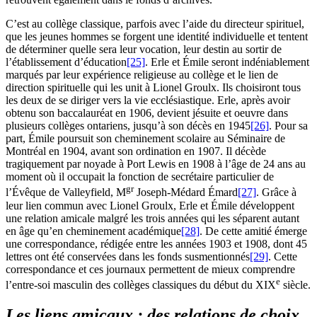
C’est au collège classique, parfois avec l’aide du directeur spirituel,
que les jeunes hommes se forgent une identité individuelle et tentent
de déterminer quelle sera leur vocation, leur destin au sortir de
l’établissement d’éducation
[25]
. Erle et Émile seront indéniablement
marqués par leur expérience religieuse au collège et le lien de
direction spirituelle qui les unit à Lionel Groulx. Ils choisiront tous
les deux de se diriger vers la vie ecclésiastique. Erle, après avoir
obtenu son baccalauréat en 1906, devient jésuite et oeuvre dans
plusieurs collèges ontariens, jusqu’à son décès en 1945
[26]
. Pour sa
part, Émile poursuit son cheminement scolaire au Séminaire de
Montréal en 1904, avant son ordination en 1907. Il décède
tragiquement par noyade à Port Lewis en 1908 à l’âge de 24 ans au
moment où il occupait la fonction de secrétaire particulier de
gr
l’Évêque de Valleyfield, M
Joseph-Médard Émard
[27]
. Grâce à
leur lien commun avec Lionel Groulx, Erle et Émile développent
une relation amicale malgré les trois années qui les séparent autant
en âge qu’en cheminement académique
[28]
. De cette amitié émerge
une correspondance, rédigée entre les années 1903 et 1908, dont 45
lettres ont été conservées dans les fonds susmentionnés
[29]
. Cette
correspondance et ces journaux permettent de mieux comprendre
e
l’entre-soi masculin des collèges classiques du début du
XIX
siècle.
Les liens amicaux ; des relations de choix