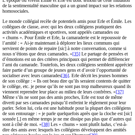
L’époque où vivent Émile et Erle est donc témoin de cette mutation
de la sentimentalité masculine qui a un grand impact sur les relations
homosociales.
Le monde collégial recèle de potentiels amis pour Erle et Émile. Les
collègues de classe, avec qui les deux collégiens pratiquent des
activités académiques et sportives, sont appelés camarades ou
« chums ». Pour Émile et Erle, la camaraderie est le repoussoir de
l’amitié : « Ai-je maintenant à déplorer les lieux communs qui
servirent de points de repaire [
sic
] à notre conversation, comme si
nous n’étions que deux camarades. »
[35]
Le partage de pensées et
d’émotions est un des critères principaux qui permet de différencier
l’ami du camarade. Toutefois, les deux collégiens semblent apprécier
faire partie d’un groupe de jeunes gens et d’avoir l’opportunité de
socialiser avec leurs camarades
[36]
. Erle décrit les jeunes hommes
de son collège : « Ils ont beau dire qu’ils seraient contents de quitter
le collège, etc. je pense qu’ils ne sont pas trop malheureux quand ils
viennent reprendre leur place au milieu de leurs confrères. »
[37]
Même s’ils ne sont pas des amis proches, Erle est tout de même
diverti par ses camarades puisqu’il enfreint le règlement pour leur
parler. Selon lui, cela est une habitude pour la plupart des collégiens
de son entourage : « je parle quelquefois après que la cloche est [
sic
]
sonnée [,] en même temps je ne me dissipe pas plus que d’autres qui
sont à côté de moi. »
[38]
Les « chums » sont plutôt
ludus
, c’est-à-
dire des amis avec lesquels les collégiens développent des amitiés