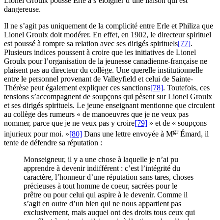
Lionel Groulx pousse Erle à s’éloigner d’une liaison qui est
dangereuse.
Il ne s’agit pas uniquement de la complicité entre Erle et Philiza que
Lionel Groulx doit modérer. En effet, en 1902, le directeur spirituel
est poussé à rompre sa relation avec ses dirigés spirituels
[77]
.
Plusieurs indices poussent à croire que les initiatives de Lionel
Groulx pour l’organisation de la jeunesse canadienne-française ne
plaisent pas au directeur du collège. Une querelle institutionnelle
entre le personnel provenant de Valleyfield et celui de Sainte-
Thérèse peut également expliquer ces sanctions
[78]
. Toutefois, ces
tensions s’accompagnent de soupçons qui pèsent sur Lionel Groulx
et ses dirigés spirituels. Le jeune enseignant mentionne que circulent
au collège des rumeurs « de manoeuvres que je ne veux pas
nommer, parce que je ne veux pas y croire
[79]
» et de « soupçons
gr
injurieux pour moi. »
[80]
Dans une lettre envoyée à M
Émard, il
tente de défendre sa réputation :
Monseigneur, il y a une chose à laquelle je n’ai pu
apprendre à devenir indifférent : c’est l’intégrité du
caractère, l’honneur d’une réputation sans tares, choses
précieuses à tout homme de coeur, sacrées pour le
prêtre ou pour celui qui aspire à le devenir. Comme il
s’agit en outre d’un bien qui ne nous appartient pas
exclusivement, mais auquel ont des droits tous ceux qui