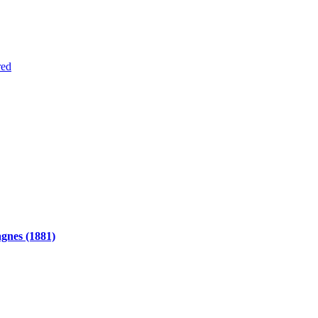
red
gnes (1881)