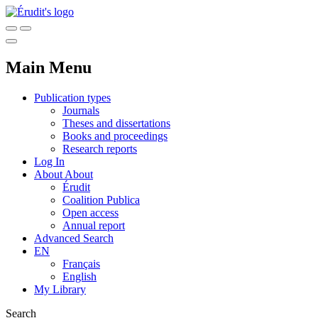
Main Menu
Publication types
Journals
Theses and dissertations
Books and proceedings
Research reports
Log In
About
About
Érudit
Coalition Publica
Open access
Annual report
Advanced Search
EN
Français
English
My Library
Search