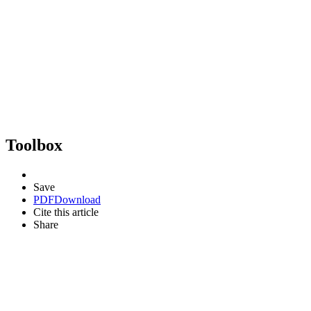
Toolbox
Save
PDF
Download
Cite this article
Share