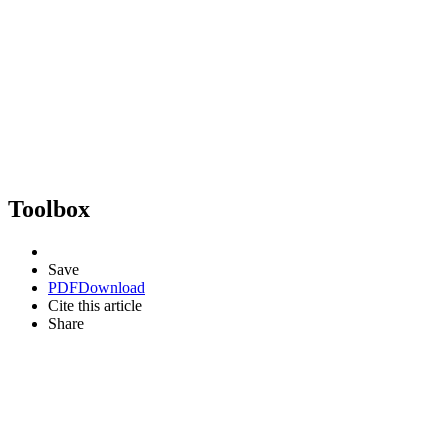
Toolbox
Save
PDF
Download
Cite this article
Share