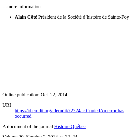
…more information
Alain Côté
Président de la Société d’histoire de Sainte-Foy
Online publication: Oct. 22, 2014
URI
https://id.erudit.org/iderudit/72724ac
Copied
An error has
occurred
A document of the journal
Histoire Québec
Volume 20, Number 2, 2014
, p. 33–34