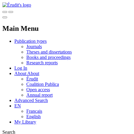
Main Menu
Publication types
Journals
Theses and dissertations
Books and proceedings
Research reports
Log In
About
About
Érudit
Coalition Publica
Open access
Annual report
Advanced Search
EN
Français
English
My Library
Search