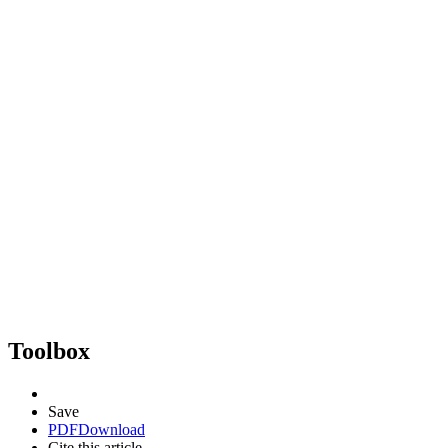
Toolbox
Save
PDF
Download
Cite this article